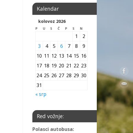
Kalendar
kolovoz 2026
P
U
S
Č
P
S
N
1
2
3
4
5
6
7
8
9
10
11
12
13
14
15
16
17
18
19
20
21
22
23
24
25
26
27
28
29
30
31
« srp
Red vožnje:
Polasci autobusa: