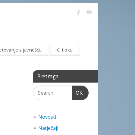
etovanje s javnošću
O Iloku
Pretraga
OK
Novosti
Natječaji