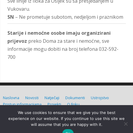
Sve linije iz Iloka za Osijek su sa presjedanjem u
Vukovaru.
SN
– Ne prometuje subotom, nedjeljom i praznikom
Starije i nemoćne osobe imaju organizirani
prijevoz
preko Doma za stare i nemoćne, sve
informacije mogu dobiti na broj telefona 032-592-
700
Naslovna
Novosti
Natječaji
Dokumenti
Ustrojstvo
Pristup informacijama
Projekti
O Iloku
We use cookies to ensure that we give you the best
Grad Ilok (C) Sva prava pridržana. Izradio:
Admin d.o.o.
experience on our website. If you continue to use this site we
will assume that you are happy with it.
Grad Ilok
| Powered by
Mantra
&
WordPress.