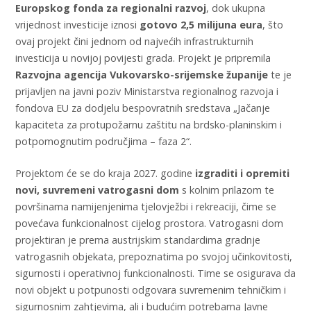
Europskog fonda za regionalni razvoj
, dok ukupna
vrijednost investicije iznosi
gotovo 2,5 milijuna eura
, što
ovaj projekt čini jednom od najvećih infrastrukturnih
investicija u novijoj povijesti grada. Projekt je pripremila
Razvojna agencija Vukovarsko-srijemske županije
te je
prijavljen na javni poziv Ministarstva regionalnog razvoja i
fondova EU za dodjelu bespovratnih sredstava „Jačanje
kapaciteta za protupožarnu zaštitu na brdsko-planinskim i
potpomognutim područjima – faza 2“.
Projektom će se do kraja 2027. godine
izgraditi i opremiti
novi, suvremeni vatrogasni dom
s kolnim prilazom te
površinama namijenjenima tjelovježbi i rekreaciji, čime se
povećava funkcionalnost cijelog prostora. Vatrogasni dom
projektiran je prema austrijskim standardima gradnje
vatrogasnih objekata, prepoznatima po svojoj učinkovitosti,
sigurnosti i operativnoj funkcionalnosti. Time se osigurava da
novi objekt u potpunosti odgovara suvremenim tehničkim i
sigurnosnim zahtjevima, ali i budućim potrebama Javne