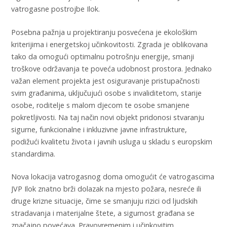
vatrogasne postrojbe Ilok.
Posebna pažnja u projektiranju posvećena je ekološkim
kriterijima i energetskoj učinkovitosti. Zgrada je oblikovana
tako da omogući optimalnu potrošnju energije, smanji
troškove održavanja te poveća udobnost prostora. Jednako
važan element projekta jest osiguravanje pristupačnosti
svim građanima, uključujući osobe s invaliditetom, starije
osobe, roditelje s malom djecom te osobe smanjene
pokretljivosti. Na taj način novi objekt pridonosi stvaranju
sigurne, funkcionalne i inkluzivne javne infrastrukture,
podižući kvalitetu života i javnih usluga u skladu s europskim
standardima.
Nova lokacija vatrogasnog doma omogućit će vatrogascima
JVP Ilok znatno brži dolazak na mjesto požara, nesreće ili
druge krizne situacije, čime se smanjuju rizici od ljudskih
stradavanja i materijalne štete, a sigurnost građana se
značajno povećava. Pravovremenim i učinkovitim