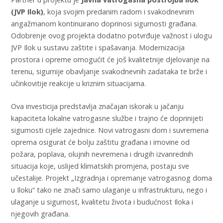
(JVP Ilok)
, koja svojim predanim radom i svakodnevnim
angažmanom kontinuirano doprinosi sigurnosti građana.
Odobrenje ovog projekta dodatno potvrđuje važnost i ulogu
JVP Ilok u sustavu zaštite i spašavanja. Modernizacija
prostora i opreme omogućit će još kvalitetnije djelovanje na
terenu, sigurnije obavljanje svakodnevnih zadataka te brže i
učinkovitije reakcije u kriznim situacijama.
Ova investicija predstavlja značajan iskorak u jačanju
kapaciteta lokalne vatrogasne službe i trajno će doprinijeti
sigurnosti cijele zajednice. Novi vatrogasni dom i suvremena
oprema osigurat će bolju zaštitu građana i imovine od
požara, poplava, olujnih nevremena i drugih izvanrednih
situacija koje, uslijed klimatskih promjena, postaju sve
učestalije. Projekt „Izgradnja i opremanje vatrogasnog doma
u Iloku“ tako ne znači samo ulaganje u infrastrukturu, nego i
ulaganje u sigurnost, kvalitetu života i budućnost Iloka i
njegovih građana.