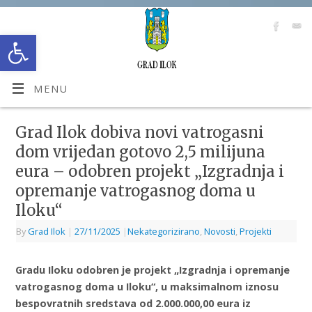
Open toolbar
MENU
Grad Ilok dobiva novi vatrogasni
dom vrijedan gotovo 2,5 milijuna
eura – odobren projekt „Izgradnja i
opremanje vatrogasnog doma u
Iloku“
By
Grad Ilok
|
27/11/2025
|
Nekategorizirano
,
Novosti
,
Projekti
Gradu Iloku odobren je projekt „Izgradnja i opremanje
vatrogasnog doma u Iloku“, u maksimalnom iznosu
bespovratnih sredstava od 2.000.000,00 eura iz