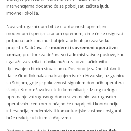
intervencijama dodatno će se poboljšati zaštita ljudi,
imovine i okoliša.
Novi vatrogasni dom bit će u potpunosti opremljen
modernom i specijaliziranom opremom, čime će se osigurati
potpuna funkcionalnost objekta odmah po završetku
projekta. Sadržavat će
moderni i suvremeni operativni
centar
, prostore za dežurstvo i administrativne poslove, kao
i garaže za vozila i tehniku nužnu za brzo i učinkovito
djelovanje u hitnim situacijama. Posebno je važno istaknuti
da se Grad Ilok nalazi na krajnjem istoku Hrvatske, uz granicu
sa Srbijom, gdje je pokrivenost signalom domaćih operatera
slabija, što otežava kvalitetu komunikacije. Iz tog razloga,
opremanje vatrogasnog doma suvremenim vatrogasnim
operativnim centrom značajno će unaprijediti koordinaciju
intervencija, modernizirati komunikacijske sustave i osigurati
brže reakcije u hitnim slučajevima.
Partner u projektu je
Javna vatrogasna postrojba Ilok