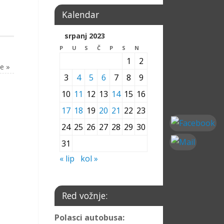
Kalendar
srpanj 2023
P
U
S
Č
P
S
N
1
2
te
»
3
4
5
6
7
8
9
10
11
12
13
14
15
16
17
18
19
20
21
22
23
24
25
26
27
28
29
30
31
« lip
kol »
Red vožnje:
Polasci autobusa: