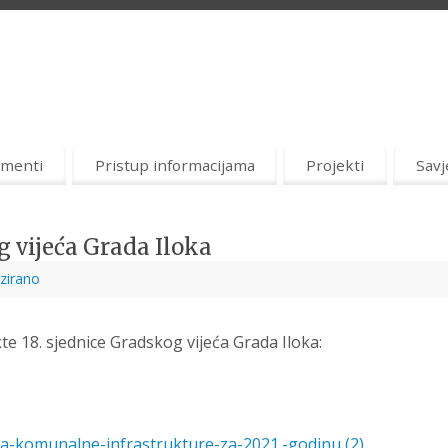
menti
Pristup informacijama
Projekti
Savj
g vijeća Grada Iloka
zirano
e 18. sjednice Gradskog vijeća Grada Iloka:
a-komunalne-infrastrukture-za-2021.-godinu (2)