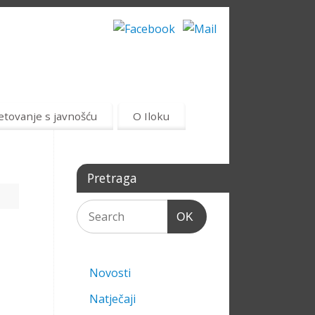
etovanje s javnošću
O Iloku
Pretraga
OK
Novosti
Natječaji