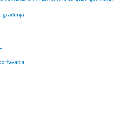
o građenja
_
 održavanja