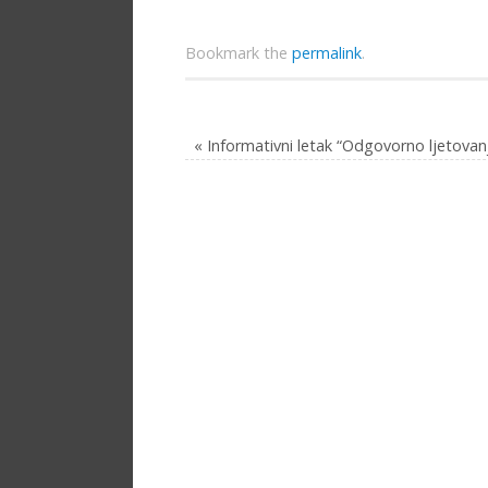
Bookmark the
permalink
.
«
Informativni letak “Odgovorno ljetovan