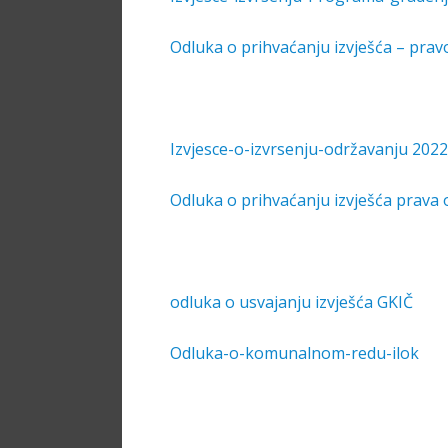
Odluka o prihvaćanju izvješća – prav
Izvjesce-o-izvrsenju-održavanju 2022
Odluka o prihvaćanju izvješća prava
odluka o usvajanju izvješća GKIČ
Odluka-o-komunalnom-redu-ilok