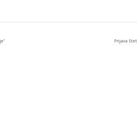
je”
Prijava šte