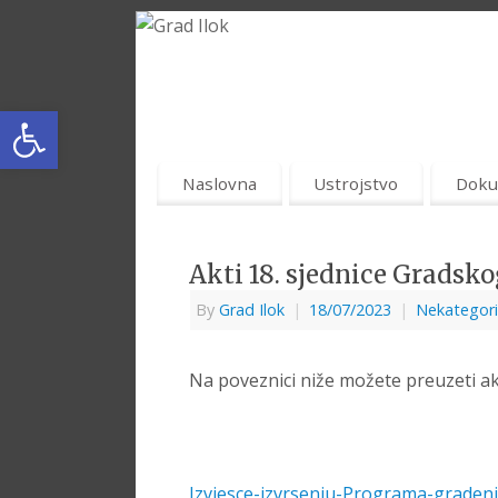
Open toolbar
Naslovna
Ustrojstvo
Doku
Akti 18. sjednice Gradsko
By
Grad Ilok
|
18/07/2023
|
Nekategori
Na poveznici niže možete preuzeti akt
Izvjesce-izvrsenju-Programa-gradenj