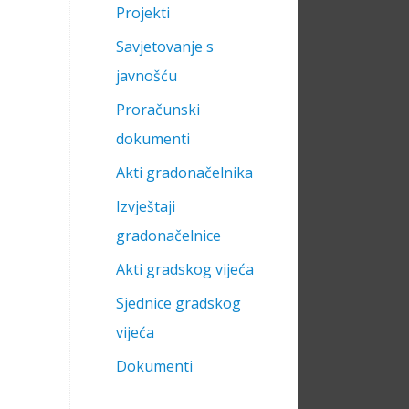
Projekti
Savjetovanje s
javnošću
Proračunski
dokumenti
Akti gradonačelnika
Izvještaji
gradonačelnice
Akti gradskog vijeća
Sjednice gradskog
vijeća
Dokumenti