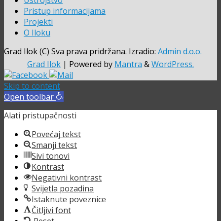
Pristup informacijama
Projekti
O Iloku
Grad Ilok (C) Sva prava pridržana. Izradio:
Admin d.o.o.
Grad Ilok
| Powered by
Mantra
&
WordPress.
Skip to content
Open toolbar
Alati pristupačnosti
Povećaj tekst
Smanji tekst
Sivi tonovi
Kontrast
Negativni kontrast
Svijetla pozadina
Istaknute poveznice
Čitljivi font
Reset