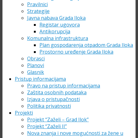
Pravilnici
Strategije
Javna nabava Grada Iloka
Registar ugovora
Antikorupcija
Komunalna infrastruktura
Plan gospodarenja otpadom Grada Iloka
Prostorno uređenje Grada Iloka
Obrasci
Planovi
Glasnik
Pristup informacijama
Pravo na pristup informacijama
Zaštita osobnih podataka
Izjava o pristupačnosti
Politika privatnosti
Projekti
Projekt “Zaželi – Grad Ilok”
Projekt “Zaželi II”
Nova znanja i nove mogućnosti za žene u