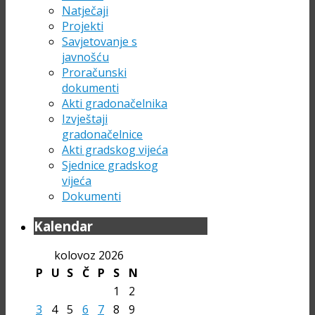
Natječaji
Projekti
Savjetovanje s
javnošću
Proračunski
dokumenti
Akti gradonačelnika
Izvještaji
gradonačelnice
Akti gradskog vijeća
Sjednice gradskog
vijeća
Dokumenti
Kalendar
kolovoz 2026
P
U
S
Č
P
S
N
1
2
3
4
5
6
7
8
9