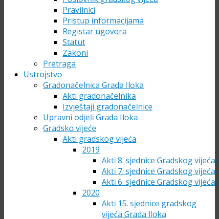
Pravilnici
Pristup informacijama
Registar ugovora
Statut
Zakoni
Pretraga
Ustrojstvo
Gradonačelnica Grada Iloka
Akti gradonačelnika
Izvještaji gradonačelnice
Upravni odjeli Grada Iloka
Gradsko vijeće
Akti gradskog vijeća
2019
Akti 8. sjednice Gradskog vijeća
Akti 7. sjednice Gradskog vijeća
Akti 6. sjednice Gradskog vijeća
2020
Akti 15. sjednice gradskog
vijeća Grada Iloka