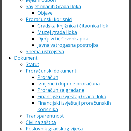
Mjesni odbori
Savjet mladih Grada Iloka
Objave
Proračunski korisnici
Gradska knjižnica i čitaonica Ilok
Muzej grada Iloka
Dječji vrtić Crvenkapica
Javna vatrogasna postrojba
Shema ustrojstva
Dokumenti
Statut
Proračunski dokumenti
Proračun
Izmjene i dopune proračuna
Proračun za građane
Financijski izvještaji Grada Iloka
Financijski izvještaji proračunskih
korisnika
Transparentnost
Civilna zaštita
Poslovnik gradskog vijeća