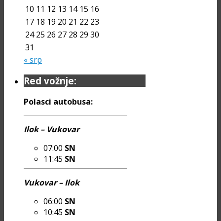
10
11
12
13
14
15
16
17
18
19
20
21
22
23
24
25
26
27
28
29
30
31
« srp
Red vožnje:
Polasci autobusa:
Ilok – Vukovar
07:00
SN
11:45
SN
Vukovar – Ilok
06:00
SN
10:45
SN