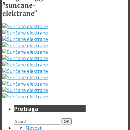
"suncane-
elektrane"
Pretraga
Search
Search
OK
for:
Novosti