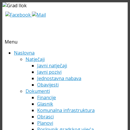
Menu
Skip
Naslovna
to
Natječaji
content
Javni natječaji
Javni pozivi
Jednostavna nabava
Obavijesti
Dokumenti
Financije
Glasnik
Komunalna infrastruktura
Obrasci
Planovi
Poslovnik gradskog vijeća