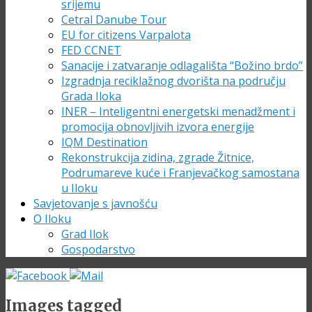
srijemu
Cetral Danube Tour
EU for citizens Varpalota
FED CCNET
Sanacije i zatvaranje odlagališta “Božino brdo”
Izgradnja reciklažnog dvorišta na području
Grada Iloka
INER – Inteligentni energetski menadžment i
promocija obnovljivih izvora energije
IQM Destination
Rekonstrukcija zidina, zgrade Žitnice,
Podrumareve kuće i Franjevačkog samostana
u Iloku
Savjetovanje s javnošću
O Iloku
Grad Ilok
Gospodarstvo
Images tagged