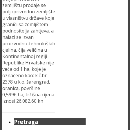
zemljištu prodaje se
poljoprivredno zemljište
u vlasništvu države koje
graniči sa zemljištem
podnositelja zahtjeva, a
nalazi se izvan
proizvodno-tehnoloških
cjelina, čija veličina u
Kontinentalnoj regiji
Republike Hrvatske nije
veća od 1 ha, koje je
označeno kao: k.č.br.
2378 u k.o. šarengrad,
oranica, površine
0,5996 ha, tržišna cijena
iznosi 26.082,60 kn
Pretraga