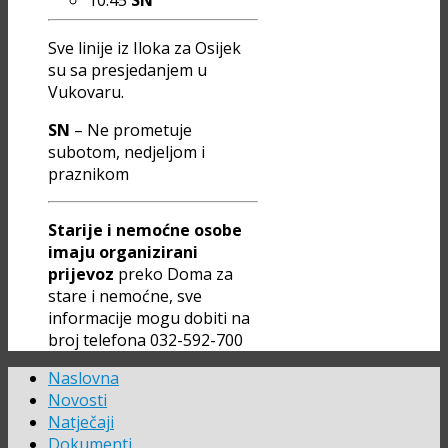
10:45
SN
Sve linije iz Iloka za Osijek
su sa presjedanjem u
Vukovaru.
SN
– Ne prometuje
subotom, nedjeljom i
praznikom
Starije i nemoćne osobe
imaju organizirani
prijevoz
preko Doma za
stare i nemoćne, sve
informacije mogu dobiti na
broj telefona 032-592-700
Naslovna
Novosti
Natječaji
Dokumenti