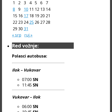
1
2
3
4
5
6
7
8
9
10
11
12
13
14
15
16
17
18
19
20
21
22
23
24
25
26
27
28
29
30
31
« srp
ruj »
Red vožnje:
Polasci autobusa:
Ilok – Vukovar
07:00
SN
11:45
SN
Vukovar – Ilok
06:00
SN