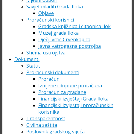
Mjesni odbori
Savjet mladih Grada Iloka
Objave
Proračunski korisnici
Gradska knjižnica i čitaonica Ilok
Muzej grada Iloka
Dječji vrtić Crvenkapica
Javna vatrogasna postrojba
Shema ustrojstva
Dokumenti
Statut
Proračunski dokumenti
Proračun
Izmjene i dopune proračuna
Proračun za građane
Financijski izvještaji Grada Iloka
Financijski izvještaji proračunskih
korisnika
Transparentnost
Civilna zaštita
Poslovnik gradskog vijeća