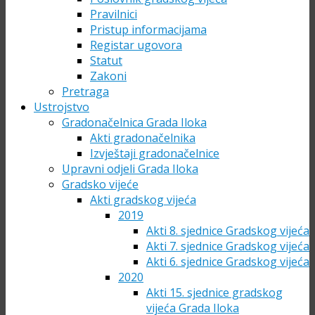
Pravilnici
Pristup informacijama
Registar ugovora
Statut
Zakoni
Pretraga
Ustrojstvo
Gradonačelnica Grada Iloka
Akti gradonačelnika
Izvještaji gradonačelnice
Upravni odjeli Grada Iloka
Gradsko vijeće
Akti gradskog vijeća
2019
Akti 8. sjednice Gradskog vijeća
Akti 7. sjednice Gradskog vijeća
Akti 6. sjednice Gradskog vijeća
2020
Akti 15. sjednice gradskog
vijeća Grada Iloka