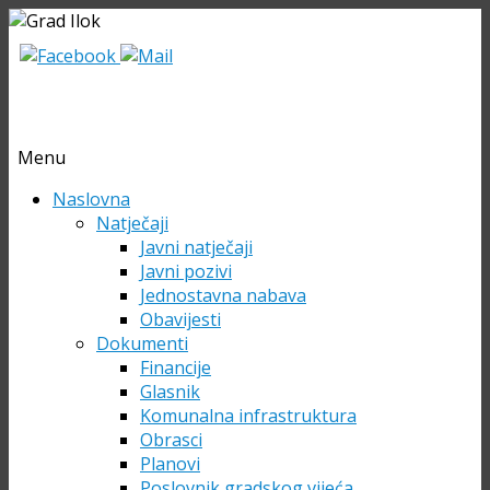
Menu
Skip
Naslovna
to
Natječaji
content
Javni natječaji
Javni pozivi
Jednostavna nabava
Obavijesti
Dokumenti
Financije
Glasnik
Komunalna infrastruktura
Obrasci
Planovi
Poslovnik gradskog vijeća