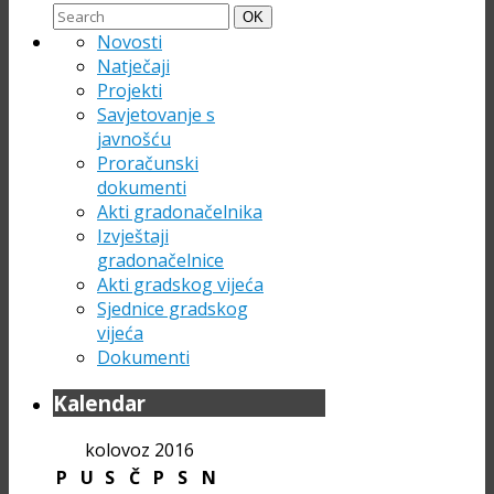
Search
Search
OK
for:
Novosti
Natječaji
Projekti
Savjetovanje s
javnošću
Proračunski
dokumenti
Akti gradonačelnika
Izvještaji
gradonačelnice
Akti gradskog vijeća
Sjednice gradskog
vijeća
Dokumenti
Kalendar
kolovoz 2016
P
U
S
Č
P
S
N