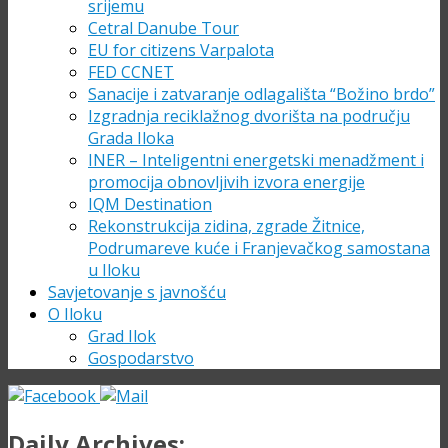
srijemu
Cetral Danube Tour
EU for citizens Varpalota
FED CCNET
Sanacije i zatvaranje odlagališta “Božino brdo”
Izgradnja reciklažnog dvorišta na području
Grada Iloka
INER – Inteligentni energetski menadžment i
promocija obnovljivih izvora energije
IQM Destination
Rekonstrukcija zidina, zgrade Žitnice,
Podrumareve kuće i Franjevačkog samostana
u Iloku
Savjetovanje s javnošću
O Iloku
Grad Ilok
Gospodarstvo
Daily Archives: