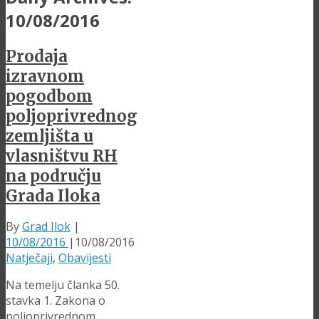
10/08/2016
Prodaja
izravnom
pogodbom
poljoprivrednog
zemljišta u
vlasništvu RH
na području
Grada Iloka
By
Grad Ilok
|
10/08/2016
|
10/08/2016
Natječaji
,
Obavijesti
Na temelju članka 50.
stavka 1. Zakona o
poljoprivrednom