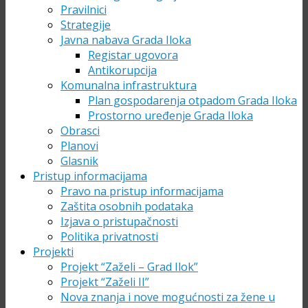
Pravilnici
Strategije
Javna nabava Grada Iloka
Registar ugovora
Antikorupcija
Komunalna infrastruktura
Plan gospodarenja otpadom Grada Iloka
Prostorno uređenje Grada Iloka
Obrasci
Planovi
Glasnik
Pristup informacijama
Pravo na pristup informacijama
Zaštita osobnih podataka
Izjava o pristupačnosti
Politika privatnosti
Projekti
Projekt “Zaželi – Grad Ilok”
Projekt “Zaželi II”
Nova znanja i nove mogućnosti za žene u