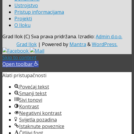
Ustrojstvo
Pristup informacijama
Projekti
O Iloku
Grad Ilok (C) Sva prava pridržana. Izradio:
Admin d.o.o.
Grad Ilok
| Powered by
Mantra
&
WordPress.
Skip to content
Open toolbar
Alati pristupačnosti
Povećaj tekst
Smanji tekst
Sivi tonovi
Kontrast
Negativni kontrast
Svijetla pozadina
Istaknute poveznice
Čitljivi font