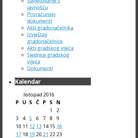
Savjetovanje s
javnošću
Proračunski
dokumenti
Akti gradonačelnika
Izvještaji
gradonačelnice
Akti gradskog vijeća
Sjednice gradskog
vijeća
Dokumenti
Kalendar
listopad 2016
P
U
S
Č
P
S
N
1
2
3
4
5
6
7
8
9
10
11
12
13
14
15
16
17
18
19
20
21
22
23