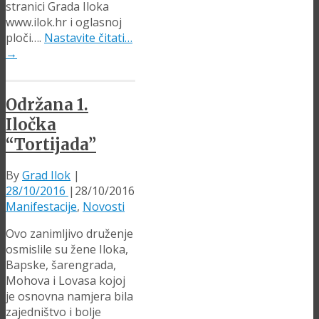
stranici Grada Iloka
www.ilok.hr i oglasnoj
ploči….
Nastavite čitati…
→
Održana 1.
Iločka
“Tortijada”
By
Grad Ilok
|
28/10/2016
|
28/10/2016
Manifestacije
,
Novosti
Ovo zanimljivo druženje
osmislile su žene Iloka,
Bapske, šarengrada,
Mohova i Lovasa kojoj
je osnovna namjera bila
zajedništvo i bolje