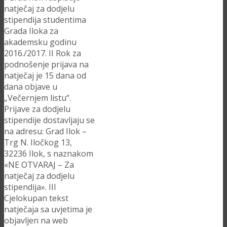
natječaj za dodjelu
stipendija studentima
Grada Iloka za
akademsku godinu
2016./2017. II Rok za
podnošenje prijava na
natječaj je 15 dana od
dana objave u
„Večernjem listu“.
Prijave za dodjelu
stipendije dostavljaju se
na adresu: Grad Ilok –
Trg N. Iločkog 13,
32236 Ilok, s naznakom
«NE OTVARAJ – Za
natječaj za dodjelu
stipendija». III
Cjelokupan tekst
natječaja sa uvjetima je
objavljen na web