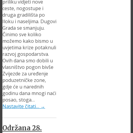
priliku vidjeti nove
ceste, nogostupe i
druga gradilišta po
Iloku i naseljima. Dugovi
Grada se smanjuju.
Činimo sve koliko
možemo kako bismo u
uvjetima krize potaknuli
razvoj gospodarstva.
Ovih dana smo dobili u
vlasništvo pogon bivše
Zvijezde za uređenje
poduzetničke zone,
gdje će u narednih
godinu dana mnogi naći
posao, stoga…
Nastavite čitati…
→
Održana 28.