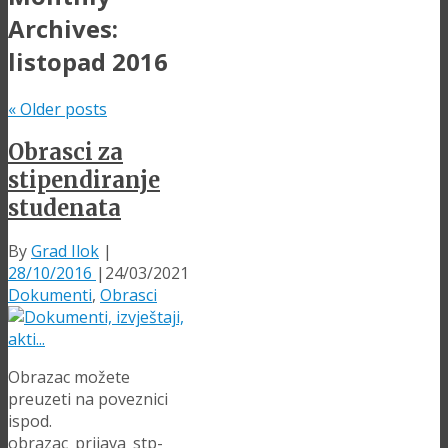
Archives:
listopad 2016
«
Older posts
Obrasci za
stipendiranje
studenata
By
Grad Ilok
|
28/10/2016
|
24/03/2021
Dokumenti
,
Obrasci
Obrazac možete
preuzeti na poveznici
ispod.
obrazac_prijava_stp-