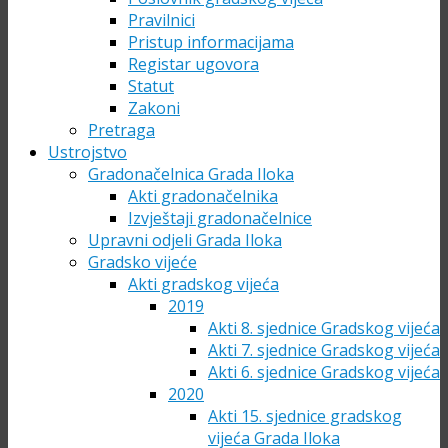
Pravilnici
Pristup informacijama
Registar ugovora
Statut
Zakoni
Pretraga
Ustrojstvo
Gradonačelnica Grada Iloka
Akti gradonačelnika
Izvještaji gradonačelnice
Upravni odjeli Grada Iloka
Gradsko vijeće
Akti gradskog vijeća
2019
Akti 8. sjednice Gradskog vijeća
Akti 7. sjednice Gradskog vijeća
Akti 6. sjednice Gradskog vijeća
2020
Akti 15. sjednice gradskog
vijeća Grada Iloka