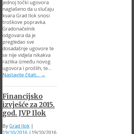
jednoj točki ugovora
naglašeno da u slučaju
kvara Grad Ilok snosi
troškove popravka.
Gradonačelnik
odgovara da je
pregledao sve
dosadašnje ugovore te
se nije vidjela nikakva
razlika između novog
ugovora i prošlih, te…
Nastavite čitati…
→
Financijsko
izvješće za 2015.
god. JVP Ilok
By
Grad Ilok
|
19/10/2016
|
19/10/2016