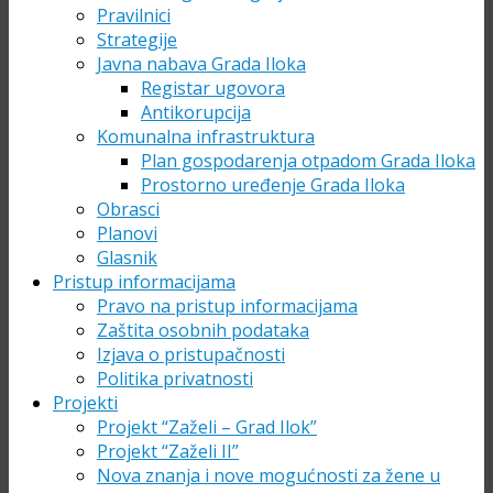
Pravilnici
Strategije
Javna nabava Grada Iloka
Registar ugovora
Antikorupcija
Komunalna infrastruktura
Plan gospodarenja otpadom Grada Iloka
Prostorno uređenje Grada Iloka
Obrasci
Planovi
Glasnik
Pristup informacijama
Pravo na pristup informacijama
Zaštita osobnih podataka
Izjava o pristupačnosti
Politika privatnosti
Projekti
Projekt “Zaželi – Grad Ilok”
Projekt “Zaželi II”
Nova znanja i nove mogućnosti za žene u