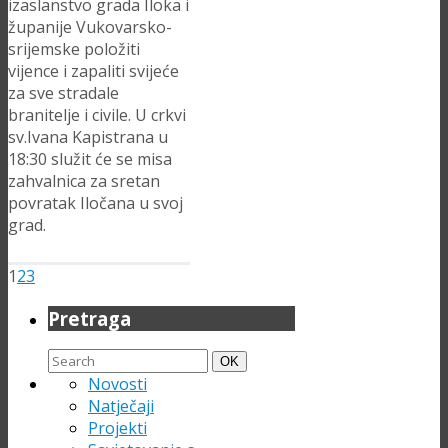
izaslanstvo grada Iloka i
županije Vukovarsko-
srijemske položiti
vijence i zapaliti svijeće
za sve stradale
branitelje i civile. U crkvi
sv.Ivana Kapistrana u
18:30 služit će se misa
zahvalnica za sretan
povratak Iločana u svoj
grad.
1
2
3
Pretraga
Search
Search
OK
for:
Novosti
Natječaji
Projekti