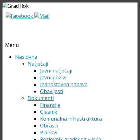
Menu
Skip
Naslovna
to
Natječaji
content
Javni natječaji
Javni pozivi
Jednostavna nabava
Obavijesti
Dokumenti
Financije
Glasnik
Komunalna infrastruktura
Obrasci
Planovi
Poslovnik gradskog vijeća