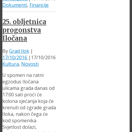
Dokumenti
,
Financije
25. obljetnica
progonstva
Iločana
By
Grad Ilok
|
17/10/2016
|
17/10/2016
Kultura
,
Novosti
U spomen na ratni
egzodus Iločana
ulicama grada danas od
17:00 sati proći će
kolona sjećanja koja će
krenuti od zgrade grada
Iloka, nakon čega će
kod spomenika
Svjetlost dolazi,