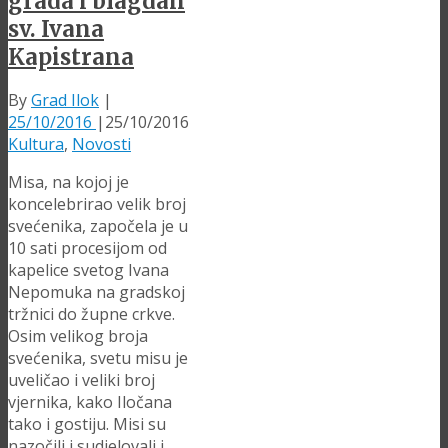
grada i blagdan
sv. Ivana
Kapistrana
By
Grad Ilok
|
25/10/2016
|
25/10/2016
Kultura
,
Novosti
Misa, na kojoj je
koncelebrirao velik broj
svećenika, započela je u
10 sati procesijom od
kapelice svetog Ivana
Nepomuka na gradskoj
tržnici do župne crkve.
Osim velikog broja
svećenika, svetu misu je
uveličao i veliki broj
vjernika, kako Iločana
tako i gostiju. Misi su
nazočili i sudjelovali i