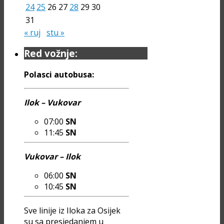
24
25
26
27
28
29
30
31
« ruj
stu »
Red vožnje:
Polasci autobusa:
Ilok – Vukovar
07:00
SN
11:45
SN
Vukovar – Ilok
06:00
SN
10:45
SN
Sve linije iz Iloka za Osijek
su sa presjedanjem u