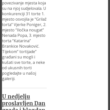
povezivanje mjesta koja
su na njoj sudjelovala. U
konkurenciji 31 torte 1.
mjesto osvojila je “Grilaž
torta” Vjerke Poniger, 2.
mjesto “Iločka nougat”
Nenada Popa, 3. mjesto
torta “Katarina”
Brankice Novaković.
Tijekom” tortijade”
građani su mogli i
kušati sve torte, a neke
od ukusnih torti
pogledajte u našoj
galeriji.
U nedjelju
proslavljen Dan