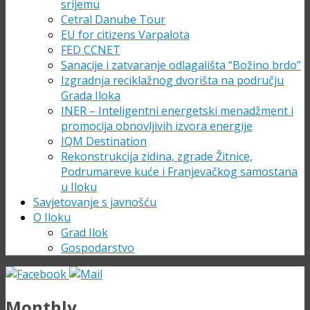
srijemu
Cetral Danube Tour
EU for citizens Varpalota
FED CCNET
Sanacije i zatvaranje odlagališta “Božino brdo”
Izgradnja reciklažnog dvorišta na području
Grada Iloka
INER – Inteligentni energetski menadžment i
promocija obnovljivih izvora energije
IQM Destination
Rekonstrukcija zidina, zgrade Žitnice,
Podrumareve kuće i Franjevačkog samostana
u Iloku
Savjetovanje s javnošću
O Iloku
Grad Ilok
Gospodarstvo
Monthly