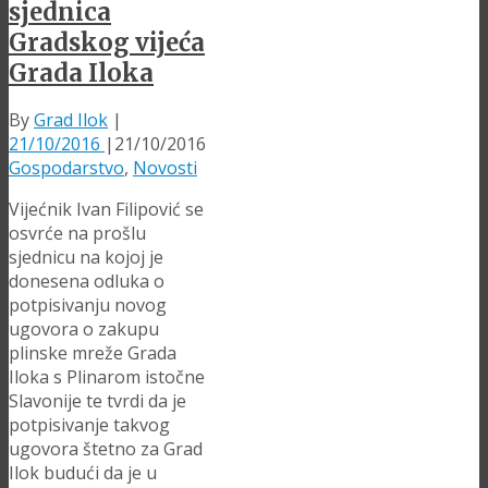
sjednica
Gradskog vijeća
Grada Iloka
By
Grad Ilok
|
21/10/2016
|
21/10/2016
Gospodarstvo
,
Novosti
Vijećnik Ivan Filipović se
osvrće na prošlu
sjednicu na kojoj je
donesena odluka o
potpisivanju novog
ugovora o zakupu
plinske mreže Grada
Iloka s Plinarom istočne
Slavonije te tvrdi da je
potpisivanje takvog
ugovora štetno za Grad
Ilok budući da je u