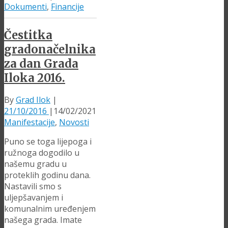
Dokumenti
,
Financije
Čestitka
gradonačelnika
za dan Grada
Iloka 2016.
By
Grad Ilok
|
21/10/2016
|
14/02/2021
Manifestacije
,
Novosti
Puno se toga lijepoga i
ružnoga dogodilo u
našemu gradu u
proteklih godinu dana.
Nastavili smo s
uljepšavanjem i
komunalnim uređenjem
našega grada. Imate