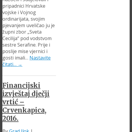
pripadnici Hrvatske
vojske i Vojnog
ordinarijata, svojim
pjevanjem uveličao ju je
župni zbor „Sveta
Cecilija“ pod vodstvom
sestre Serafine. Prije i
poslije mise vjernici i
gosti imali…
Nastavite
čitati…
→
Financijski
izvještaj dječji
vrtić –
Crvenkapica,
2016.
By
Grad Ilok
|