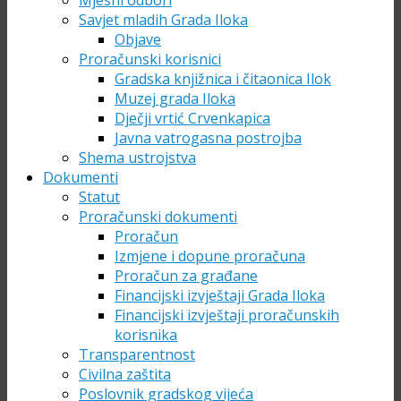
Mjesni odbori
Savjet mladih Grada Iloka
Objave
Proračunski korisnici
Gradska knjižnica i čitaonica Ilok
Muzej grada Iloka
Dječji vrtić Crvenkapica
Javna vatrogasna postrojba
Shema ustrojstva
Dokumenti
Statut
Proračunski dokumenti
Proračun
Izmjene i dopune proračuna
Proračun za građane
Financijski izvještaji Grada Iloka
Financijski izvještaji proračunskih
korisnika
Transparentnost
Civilna zaštita
Poslovnik gradskog vijeća