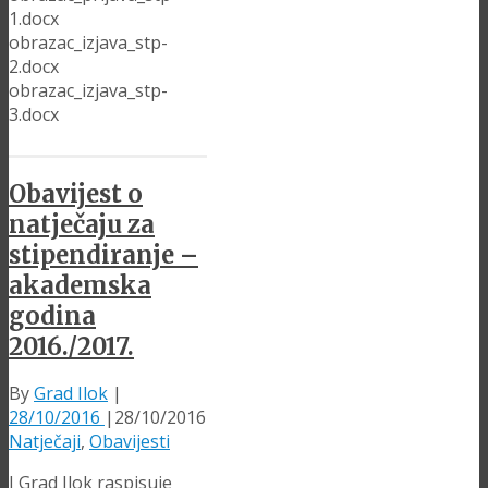
1.docx
obrazac_izjava_stp-
2.docx
obrazac_izjava_stp-
3.docx
Obavijest o
natječaju za
stipendiranje –
akademska
godina
2016./2017.
By
Grad Ilok
|
28/10/2016
|
28/10/2016
Natječaji
,
Obavijesti
I Grad Ilok raspisuje