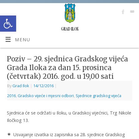
Open toolbar
MENU
Poziv – 29. sjednica Gradskog vijeća
Grada Iloka za dan 15. prosinca
(četvrtak) 2016. god. u 19,00 sati
By
Grad Ilok
|
14/12/2016
|
2016
,
Gradsko vijeće i mjesni odbori
,
Sjednice gradskog vijeća
Sjednica će se održati u Iloku, u Gradskoj vijećnici, Trg Nikole
Iločkog 13.
Usvajanje izvatka iz zapisnika sa 28. sjednice Gradskog