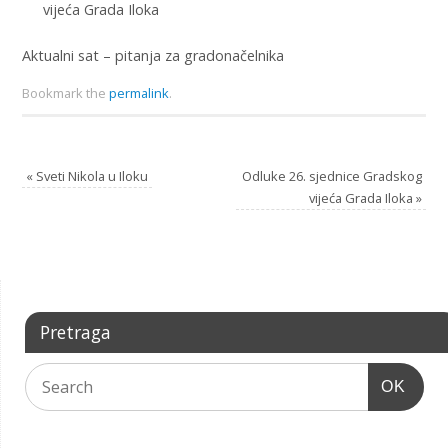
vijeća Grada Iloka
Aktualni sat – pitanja za gradonačelnika
Bookmark the
permalink
.
«
Sveti Nikola u Iloku
Odluke 26. sjednice Gradskog
vijeća Grada Iloka
»
Pretraga
OK