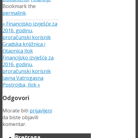
Bookmark the
permalink
.
«
Financijsko izvješće za
2016. godinu,
proračunski korisnik
Gradska knjižnica i
čitaonica Ilok
Financijsko izvješće za
2016. godinu,
proračunski korisnik
Javna Vatrogasna
Postrojba, Ilok
»
Odgovori
Morate biti
prijavljeni
da biste objavili
komentar.
Pretraga