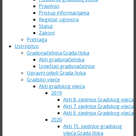
Pravilnici
Pristup informacijama
Registar ugovora
Statut
Zakoni
Pretraga
Ustrojstvo
Gradonačelnica Grada Iloka
Akti gradonačelnika
Izvještaji gradonačelnice
Upravni odjeli Grada Iloka
Gradsko vijeće
Akti gradskog vijeća
2019
Akti 8. sjednice Gradskog vijeća
Akti 7. sjednice Gradskog vijeća
Akti 6. sjednice Gradskog vijeća
2020
Akti 15. sjednice gradskog
vijeća Grada Iloka