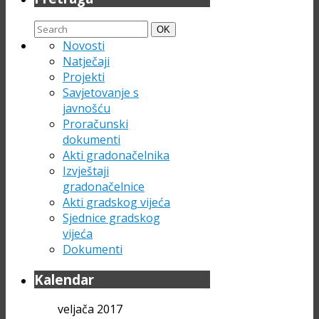
Search
Search
OK
for:
Novosti
Natječaji
Projekti
Savjetovanje s
javnošću
Proračunski
dokumenti
Akti gradonačelnika
Izvještaji
gradonačelnice
Akti gradskog vijeća
Sjednice gradskog
vijeća
Dokumenti
Kalendar
veljača 2017