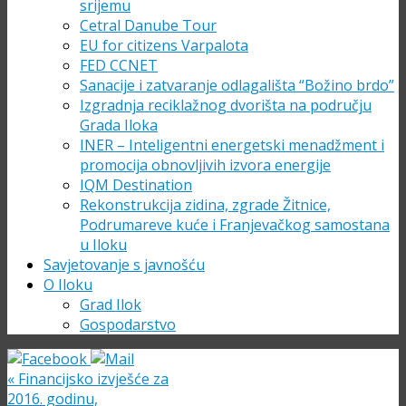
srijemu
Cetral Danube Tour
EU for citizens Varpalota
FED CCNET
Sanacije i zatvaranje odlagališta “Božino brdo”
Izgradnja reciklažnog dvorišta na području
Grada Iloka
INER – Inteligentni energetski menadžment i
promocija obnovljivih izvora energije
IQM Destination
Rekonstrukcija zidina, zgrade Žitnice,
Podrumareve kuće i Franjevačkog samostana
u Iloku
Savjetovanje s javnošću
O Iloku
Grad Ilok
Gospodarstvo
«
Financijsko izvješće za
2016. godinu,