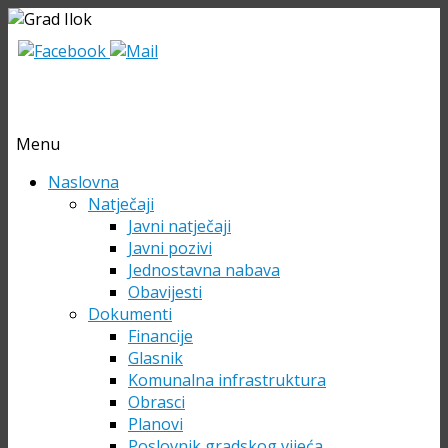
Menu
Skip
Naslovna
to
Natječaji
content
Javni natječaji
Javni pozivi
Jednostavna nabava
Obavijesti
Dokumenti
Financije
Glasnik
Komunalna infrastruktura
Obrasci
Planovi
Poslovnik gradskog vijeća