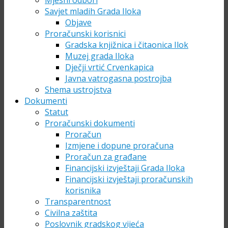
Mjesni odbori
Savjet mladih Grada Iloka
Objave
Proračunski korisnici
Gradska knjižnica i čitaonica Ilok
Muzej grada Iloka
Dječji vrtić Crvenkapica
Javna vatrogasna postrojba
Shema ustrojstva
Dokumenti
Statut
Proračunski dokumenti
Proračun
Izmjene i dopune proračuna
Proračun za građane
Financijski izvještaji Grada Iloka
Financijski izvještaji proračunskih
korisnika
Transparentnost
Civilna zaštita
Poslovnik gradskog vijeća