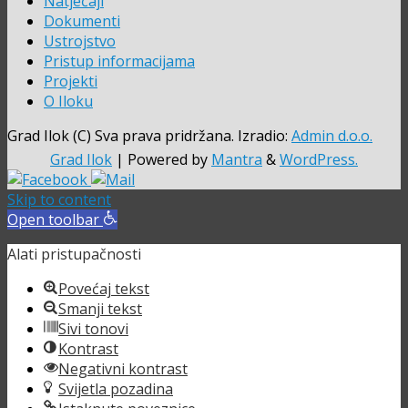
Natječaji
Dokumenti
Ustrojstvo
Pristup informacijama
Projekti
O Iloku
Grad Ilok (C) Sva prava pridržana. Izradio:
Admin d.o.o.
Grad Ilok
| Powered by
Mantra
&
WordPress.
Skip to content
Open toolbar
Alati pristupačnosti
Povećaj tekst
Smanji tekst
Sivi tonovi
Kontrast
Negativni kontrast
Svijetla pozadina