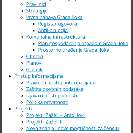
Pravilnici
Strategije
Javna nabava Grada Iloka
Registar ugovora
Antikorupcija
Komunalna infrastruktura
Plan gospodarenja otpadom Grada Iloka
Prostorno uređenje Grada Iloka
Obrasci
Planovi
Glasnik
Pristup informacijama
Pravo na pristup informacijama
Zaštita osobnih podataka
Izjava o pristupačnosti
Politika privatnosti
Projekti
Projekt “Zaželi – Grad Ilok”
Projekt “Zaželi II”
Nova znanja i nove mogućnosti za žene u