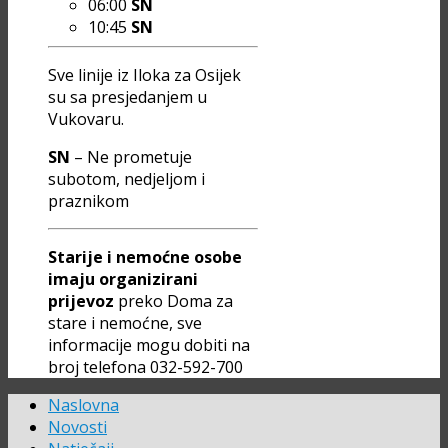
06:00
SN
10:45
SN
Sve linije iz Iloka za Osijek
su sa presjedanjem u
Vukovaru.
SN
– Ne prometuje
subotom, nedjeljom i
praznikom
Starije i nemoćne osobe
imaju organizirani
prijevoz
preko Doma za
stare i nemoćne, sve
informacije mogu dobiti na
broj telefona 032-592-700
Naslovna
Novosti