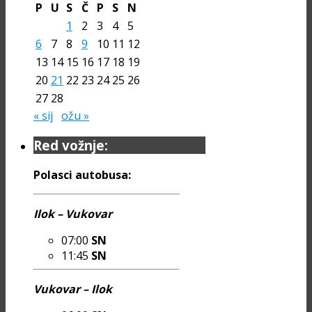
P
U
S
Č
P
S
N
1
2
3
4
5
6
7
8
9
10
11
12
13
14
15
16
17
18
19
20
21
22
23
24
25
26
27
28
« sij
ožu »
Red vožnje:
Polasci autobusa:
Ilok – Vukovar
07:00
SN
11:45
SN
Vukovar – Ilok