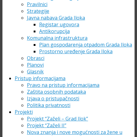
Pravilnici
Strategije
Javna nabava Grada Iloka
Registar ugovora
Antikorupcija
Komunalna infrastruktura
Plan gospodarenja otpadom Grada Iloka
Prostorno uređenje Grada Iloka
Obrasci
Planovi
Glasnik
Pristup informacijama
Pravo na pristup informacijama
Zaštita osobnih podataka
Izjava o pristupačnosti
Politika privatnosti
Projekti
Projekt “Zaželi – Grad Ilok”
Projekt “Zaželi II”
Nova znanja i nove mogućnosti za žene u