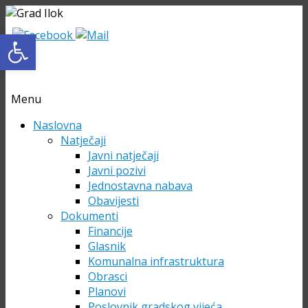
Open toolbar
Menu
Skip
Naslovna
to
Natječaji
content
Javni natječaji
Javni pozivi
Jednostavna nabava
Obavijesti
Dokumenti
Financije
Glasnik
Komunalna infrastruktura
Obrasci
Planovi
Poslovnik gradskog vijeća