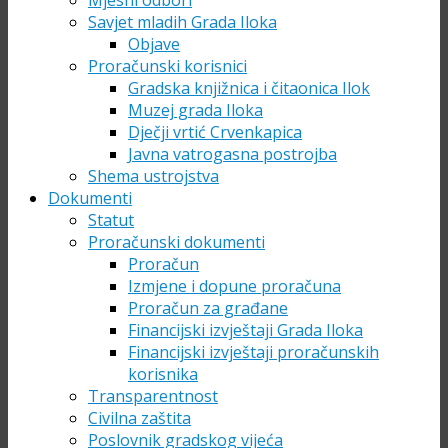
Mjesni odbori
Savjet mladih Grada Iloka
Objave
Proračunski korisnici
Gradska knjižnica i čitaonica Ilok
Muzej grada Iloka
Dječji vrtić Crvenkapica
Javna vatrogasna postrojba
Shema ustrojstva
Dokumenti
Statut
Proračunski dokumenti
Proračun
Izmjene i dopune proračuna
Proračun za građane
Financijski izvještaji Grada Iloka
Financijski izvještaji proračunskih
korisnika
Transparentnost
Civilna zaštita
Poslovnik gradskog vijeća