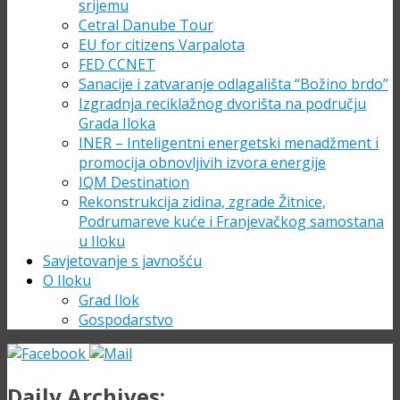
srijemu
Cetral Danube Tour
EU for citizens Varpalota
FED CCNET
Sanacije i zatvaranje odlagališta “Božino brdo”
Izgradnja reciklažnog dvorišta na području
Grada Iloka
INER – Inteligentni energetski menadžment i
promocija obnovljivih izvora energije
IQM Destination
Rekonstrukcija zidina, zgrade Žitnice,
Podrumareve kuće i Franjevačkog samostana
u Iloku
Savjetovanje s javnošću
O Iloku
Grad Ilok
Gospodarstvo
Daily Archives: