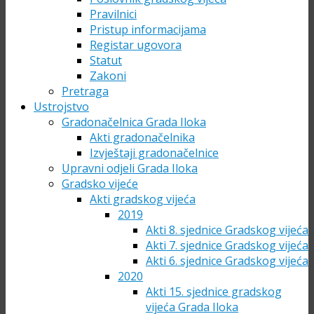
Pravilnici
Pristup informacijama
Registar ugovora
Statut
Zakoni
Pretraga
Ustrojstvo
Gradonačelnica Grada Iloka
Akti gradonačelnika
Izvještaji gradonačelnice
Upravni odjeli Grada Iloka
Gradsko vijeće
Akti gradskog vijeća
2019
Akti 8. sjednice Gradskog vijeća
Akti 7. sjednice Gradskog vijeća
Akti 6. sjednice Gradskog vijeća
2020
Akti 15. sjednice gradskog
vijeća Grada Iloka