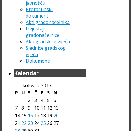
javnošću
Proračunski
dokumenti
Akti gradonačelnika
Izvještaji
gradonačelnice
Akti gradskog vijeća
Sjednice gradskog
vijeća
Dokumenti
Kalendar
kolovoz 2017
P
U
S
Č
P
S
N
1
2
3
4
5
6
7
8
9
10
11
12
13
14
15
16
17
18
19
20
21
22
23
24
25
26
27
28
29
30
31