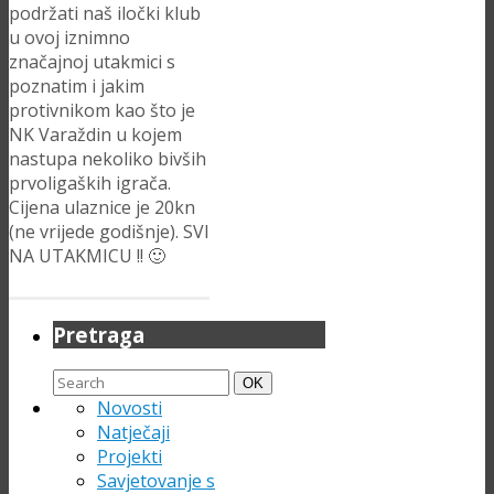
podržati naš iločki klub
u ovoj iznimno
značajnoj utakmici s
poznatim i jakim
protivnikom kao što je
NK Varaždin u kojem
nastupa nekoliko bivših
prvoligaških igrača.
Cijena ulaznice je 20kn
(ne vrijede godišnje). SVI
NA UTAKMICU !! 🙂
Pretraga
Search
Search
OK
for:
Novosti
Natječaji
Projekti
Savjetovanje s