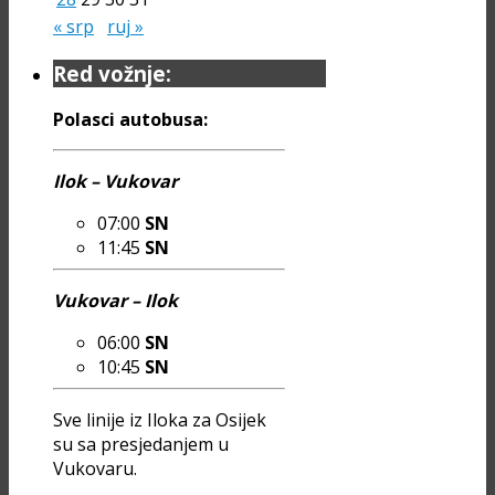
« srp
ruj »
Red vožnje:
Polasci autobusa:
Ilok – Vukovar
07:00
SN
11:45
SN
Vukovar – Ilok
06:00
SN
10:45
SN
Sve linije iz Iloka za Osijek
su sa presjedanjem u
Vukovaru.