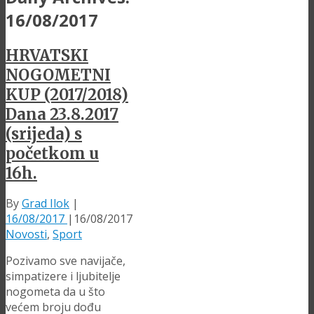
16/08/2017
HRVATSKI
NOGOMETNI
KUP (2017/2018)
Dana 23.8.2017
(srijeda) s
početkom u
16h.
By
Grad Ilok
|
16/08/2017
|
16/08/2017
Novosti
,
Sport
Pozivamo sve navijače,
simpatizere i ljubitelje
nogometa da u što
većem broju dođu