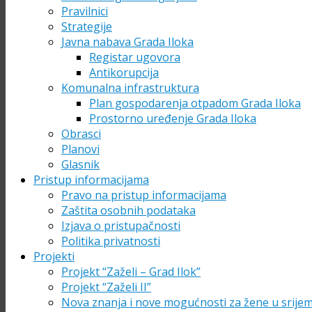
Pravilnici
Strategije
Javna nabava Grada Iloka
Registar ugovora
Antikorupcija
Komunalna infrastruktura
Plan gospodarenja otpadom Grada Iloka
Prostorno uređenje Grada Iloka
Obrasci
Planovi
Glasnik
Pristup informacijama
Pravo na pristup informacijama
Zaštita osobnih podataka
Izjava o pristupačnosti
Politika privatnosti
Projekti
Projekt “Zaželi – Grad Ilok”
Projekt “Zaželi II”
Nova znanja i nove mogućnosti za žene u srije