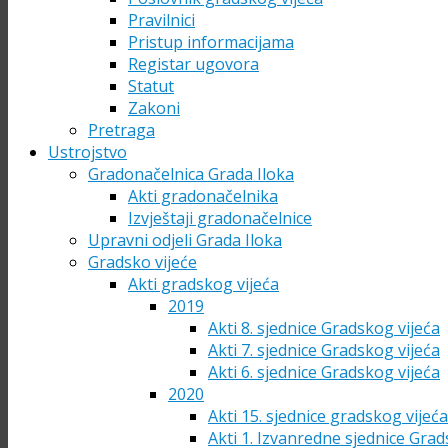
Pravilnici
Pristup informacijama
Registar ugovora
Statut
Zakoni
Pretraga
Ustrojstvo
Gradonačelnica Grada Iloka
Akti gradonačelnika
Izvještaji gradonačelnice
Upravni odjeli Grada Iloka
Gradsko vijeće
Akti gradskog vijeća
2019
Akti 8. sjednice Gradskog vijeća
Akti 7. sjednice Gradskog vijeća
Akti 6. sjednice Gradskog vijeća
2020
Akti 15. sjednice gradskog vijeć
Akti 1. Izvanredne sjednice Grad