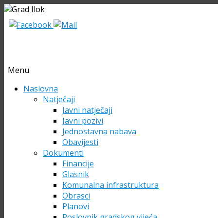
Menu
Skip
Naslovna
to
Natječaji
content
Javni natječaji
Javni pozivi
Jednostavna nabava
Obavijesti
Dokumenti
Financije
Glasnik
Komunalna infrastruktura
Obrasci
Planovi
Poslovnik gradskog vijeća