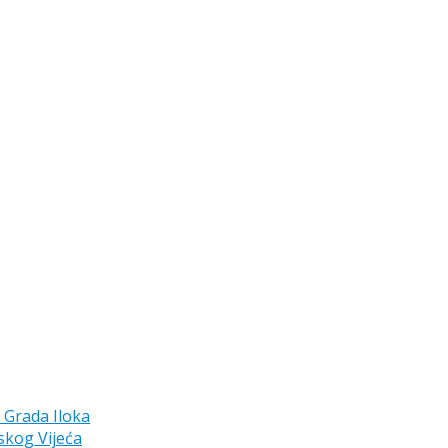
a Grada Iloka
skog Vijeća