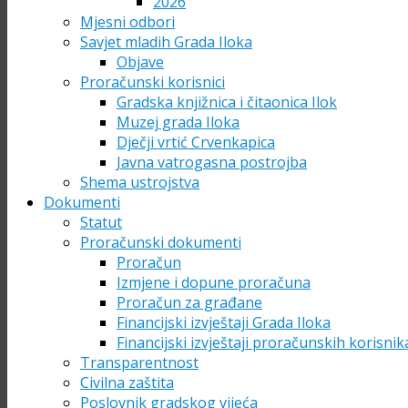
2026
Mjesni odbori
Savjet mladih Grada Iloka
Objave
Proračunski korisnici
Gradska knjižnica i čitaonica Ilok
Muzej grada Iloka
Dječji vrtić Crvenkapica
Javna vatrogasna postrojba
Shema ustrojstva
Dokumenti
Statut
Proračunski dokumenti
Proračun
Izmjene i dopune proračuna
Proračun za građane
Financijski izvještaji Grada Iloka
Financijski izvještaji proračunskih korisnik
Transparentnost
Civilna zaštita
Poslovnik gradskog vijeća