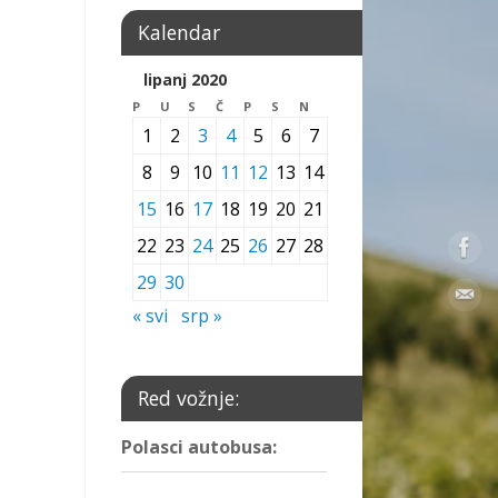
Kalendar
lipanj 2020
P
U
S
Č
P
S
N
1
2
3
4
5
6
7
8
9
10
11
12
13
14
15
16
17
18
19
20
21
22
23
24
25
26
27
28
29
30
« svi
srp »
Red vožnje:
Polasci autobusa: