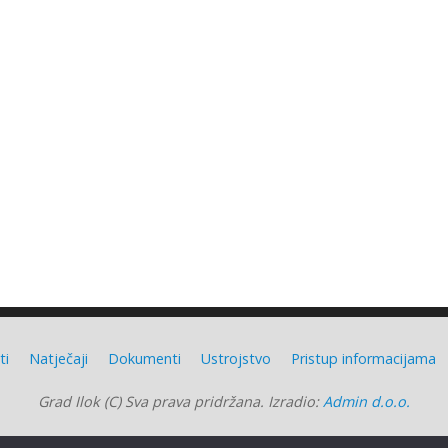
ti
Natječaji
Dokumenti
Ustrojstvo
Pristup informacijama
Grad Ilok (C) Sva prava pridržana. Izradio:
Admin d.o.o.
Grad Ilok
| Powered by
Mantra
&
WordPress.