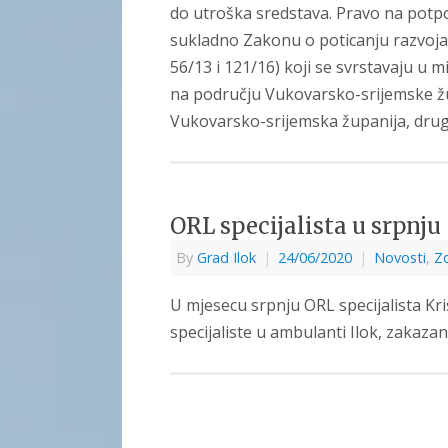
do utroška sredstava. Pravo na potpor
sukladno Zakonu o poticanju razvoja 
56/13 i 121/16) koji se svrstavaju u 
na području Vukovarsko-srijemske žu
Vukovarsko-srijemska županija, drug
ORL specijalista u srpnju
By
Grad Ilok
|
24/06/2020
|
Novosti
,
Zd
U mjesecu srpnju ORL specijalista Kri
specijaliste u ambulanti Ilok, zakazan j