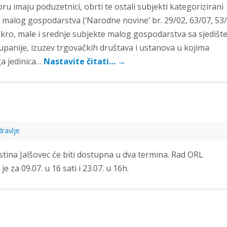
u imaju poduzetnici, obrti te ostali subjekti kategorizirani
malog gospodarstva (‘Narodne novine’ br. 29/02, 63/07, 53/
mikro, male i srednje subjekte malog gospodarstva sa sjediš
panije, izuzev trgovačkih društava i ustanova u kojima
a jedinica…
Nastavite čitati…
→
ravlje
stina Jalšovec će biti dostupna u dva termina. Rad ORL
e za 09.07. u 16 sati i 23.07. u 16h.