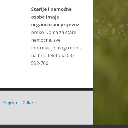
Starije i nemoćne
osobe imaju
organizirani prijevoz
preko Doma za stare i
nemoćne, sve
informacije mogu dobiti
na broj telefona 032-
592-700
Projekti
O Iloku