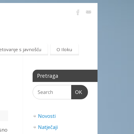
etovanje s javnošću
O Iloku
Pretraga
OK
Novosti
Natječaji
osno