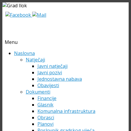
Menu
Skip
Naslovna
to
Natječaji
content
Javni natječaji
Javni pozivi
Jednostavna nabava
Obavijesti
Dokumenti
Financije
Glasnik
Komunalna infrastruktura
Obrasci
Planovi
Poslovnik gradskog vijeća