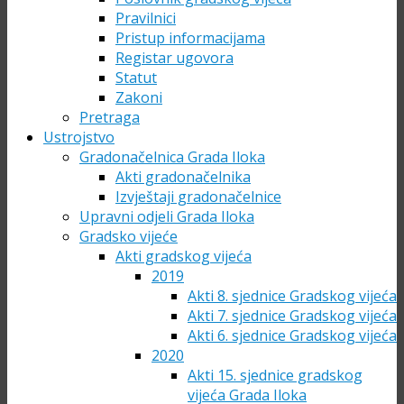
Pravilnici
Pristup informacijama
Registar ugovora
Statut
Zakoni
Pretraga
Ustrojstvo
Gradonačelnica Grada Iloka
Akti gradonačelnika
Izvještaji gradonačelnice
Upravni odjeli Grada Iloka
Gradsko vijeće
Akti gradskog vijeća
2019
Akti 8. sjednice Gradskog vijeća
Akti 7. sjednice Gradskog vijeća
Akti 6. sjednice Gradskog vijeća
2020
Akti 15. sjednice gradskog
vijeća Grada Iloka