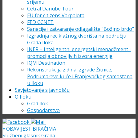
srijemu
Cetral Danube Tour
EU for citizens Varpalota
FED CCNET
Sanacije i zatvaranje odlagališta “Božino brdo”
Izgradnja reciklažnog dvorišta na području
Grada Iloka
INER – Inteligentni energetski menadžment i
promocija obnovljivih izvora energije
IQM Destination
Rekonstrukcija zidina, zgrade Žitnice,
Podrumareve kuće i Franjevačkog samostana
u Iloku
Savjetovanje s javnošću
O Iloku
Grad Ilok
Gospodarstvo
«
OBAVIJEST BIRAČIMA
Službeni glasnik Grada