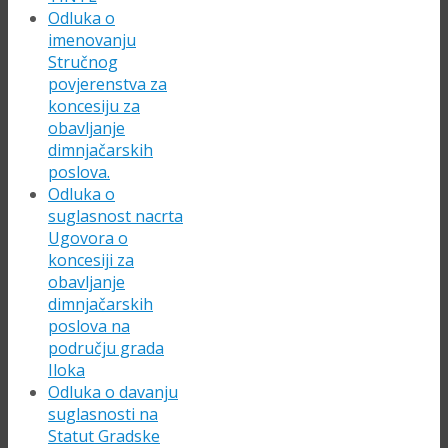
Odluka o
imenovanju
Stručnog
povjerenstva za
koncesiju za
obavljanje
dimnjačarskih
poslova.
Odluka o
suglasnost nacrta
Ugovora o
koncesiji za
obavljanje
dimnjačarskih
poslova na
području grada
Iloka
Odluka o davanju
suglasnosti na
Statut Gradske