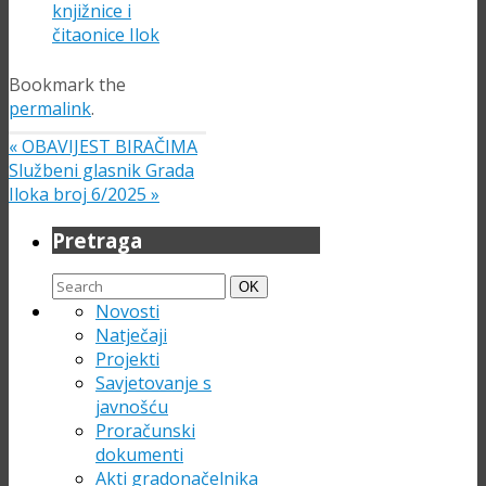
knjižnice i
čitaonice Ilok
Bookmark the
permalink
.
«
OBAVIJEST BIRAČIMA
Službeni glasnik Grada
Iloka broj 6/2025
»
Pretraga
Search
Search
OK
for:
Novosti
Natječaji
Projekti
Savjetovanje s
javnošću
Proračunski
dokumenti
Akti gradonačelnika