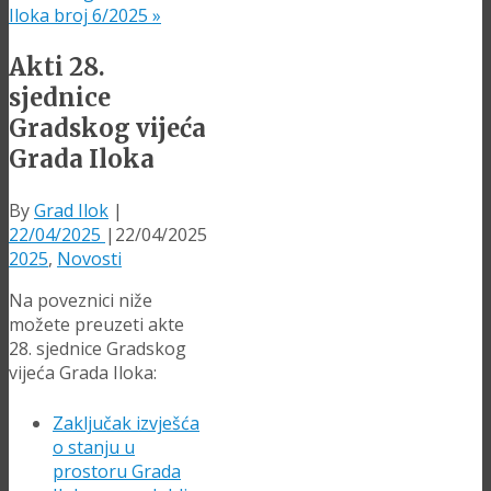
Iloka broj 6/2025
»
Akti 28.
sjednice
Gradskog vijeća
Grada Iloka
By
Grad Ilok
|
22/04/2025
|
22/04/2025
2025
,
Novosti
Na poveznici niže
možete preuzeti akte
28. sjednice Gradskog
vijeća Grada Iloka:
Zaključak izvješća
o stanju u
prostoru Grada