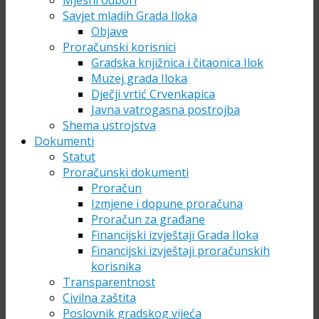
Mjesni odbori
Savjet mladih Grada Iloka
Objave
Proračunski korisnici
Gradska knjižnica i čitaonica Ilok
Muzej grada Iloka
Dječji vrtić Crvenkapica
Javna vatrogasna postrojba
Shema ustrojstva
Dokumenti
Statut
Proračunski dokumenti
Proračun
Izmjene i dopune proračuna
Proračun za građane
Financijski izvještaji Grada Iloka
Financijski izvještaji proračunskih
korisnika
Transparentnost
Civilna zaštita
Poslovnik gradskog vijeća