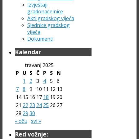
Izvještaji
gradonačelnice
Akti gradskog vijeća
Sjednice gradskog
vijeća
Dokumenti
Kalendar
travanj 2025
P
U
S
Č
P
S
N
1
2
3
4
5
6
7
8
9
10
11
12
13
14
15
16
17
18
19
20
21
22
23
24
25
26
27
28
29
30
« ožu
svi »
Red vožnje: