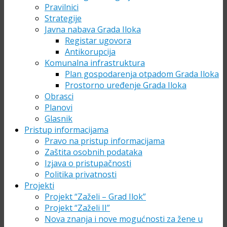
Pravilnici
Strategije
Javna nabava Grada Iloka
Registar ugovora
Antikorupcija
Komunalna infrastruktura
Plan gospodarenja otpadom Grada Iloka
Prostorno uređenje Grada Iloka
Obrasci
Planovi
Glasnik
Pristup informacijama
Pravo na pristup informacijama
Zaštita osobnih podataka
Izjava o pristupačnosti
Politika privatnosti
Projekti
Projekt “Zaželi – Grad Ilok”
Projekt “Zaželi II”
Nova znanja i nove mogućnosti za žene u