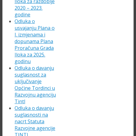
Iloka za razdoblje
2020 – 2023.
godine
Odluka o
usvajanju Plana o
I. izmjenama i
dopunama Plana
Proračuna Grada
Iloka za 2025.
godinu
Odluka o davanju
suglasnost za
uključivanje
Općine Tordinci u
Razvojnu agenciju
Tintl
Odluka o davanju
suglasnosti na
nacrt Statuta
Razvojne agencije
TINTL