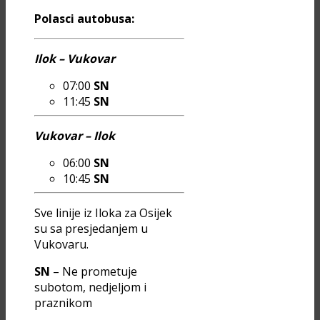
Polasci autobusa:
Ilok – Vukovar
07:00
SN
11:45
SN
Vukovar – Ilok
06:00
SN
10:45
SN
Sve linije iz Iloka za Osijek
su sa presjedanjem u
Vukovaru.
SN
– Ne prometuje
subotom, nedjeljom i
praznikom