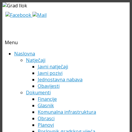
Menu
Skip
Naslovna
to
Natječaji
content
Javni natječaji
Javni pozivi
Jednostavna nabava
Obavijesti
Dokumenti
Financije
Glasnik
Komunalna infrastruktura
Obrasci
Planovi
Poslovnik gradskog vijeća