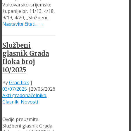
Vukovarsko-srijemske
županije br. 11/13, 4/18,
9/19, 4/20, „Službeni…
Nastavite čitati…
→
Službeni
glasnik Grada
Iloka broj
10/2025
By
Grad Ilok
|
03/07/2025
|
29/05/2026
Akti gradonačelnika
,
Glasnik
,
Novosti
Ovdje preuzmite
Službeni glasnik Grada