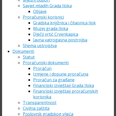
Mjesni odbori
Savjet mladih Grada Iloka
Objave
Proračunski korisnici
Gradska knjižnica i čitaonica Ilok
Muzej grada Iloka
Dječji vrtić Crvenkapica
Javna vatrogasna postrojba
Shema ustrojstva
Dokumenti
Statut
Proračunski dokumenti
Proračun
Izmjene i dopune proračuna
Proračun za građane
Financijski izvještaji Grada Iloka
Financijski izvještaji proračunskih
korisnika
Transparentnost
Civilna zaštita
Poslovnik gradskog vijeća