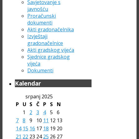
Savjetovanje s
javnošću
Proračunski
dokumenti
Akti gradonačelnika
Izvještaji
gradonačelnice
Akti gradskog vijeća
Sjednice gradskog
vijeća
Dokumenti
Kalendar
srpanj 2025
P
U
S
Č
P
S
N
1
2
3
4
5
6
7
8
9
10
11
12
13
14
15
16
17
18
19
20
21
22
23
24
25
26
27