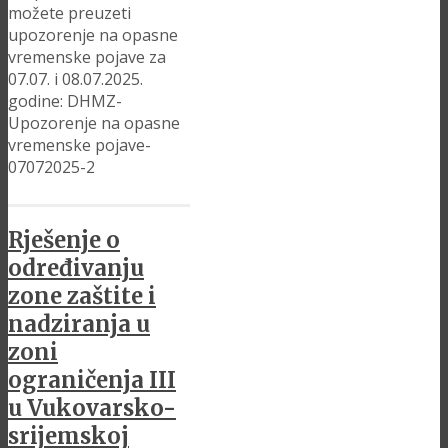
možete preuzeti
upozorenje na opasne
vremenske pojave za
07.07. i 08.07.2025.
godine: DHMZ-
Upozorenje na opasne
vremenske pojave-
07072025-2
Rješenje o
određivanju
zone zaštite i
nadziranja u
zoni
ograničenja III
u Vukovarsko-
srijemskoj