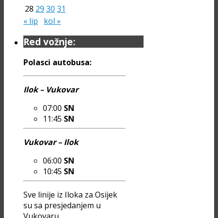
28
29
30
31
« lip
kol »
Red vožnje:
Polasci autobusa:
Ilok – Vukovar
07:00
SN
11:45
SN
Vukovar – Ilok
06:00
SN
10:45
SN
Sve linije iz Iloka za Osijek
su sa presjedanjem u
Vukovaru.