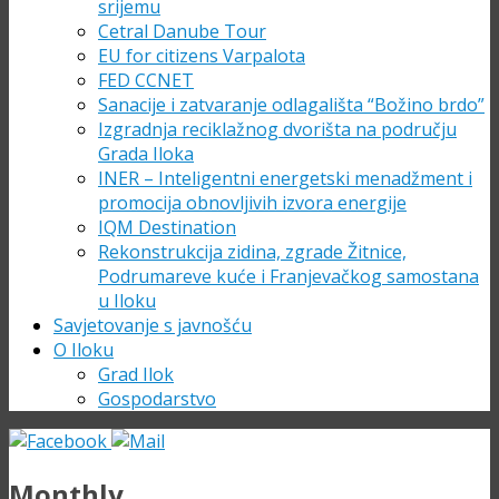
srijemu
Cetral Danube Tour
EU for citizens Varpalota
FED CCNET
Sanacije i zatvaranje odlagališta “Božino brdo”
Izgradnja reciklažnog dvorišta na području
Grada Iloka
INER – Inteligentni energetski menadžment i
promocija obnovljivih izvora energije
IQM Destination
Rekonstrukcija zidina, zgrade Žitnice,
Podrumareve kuće i Franjevačkog samostana
u Iloku
Savjetovanje s javnošću
O Iloku
Grad Ilok
Gospodarstvo
Monthly