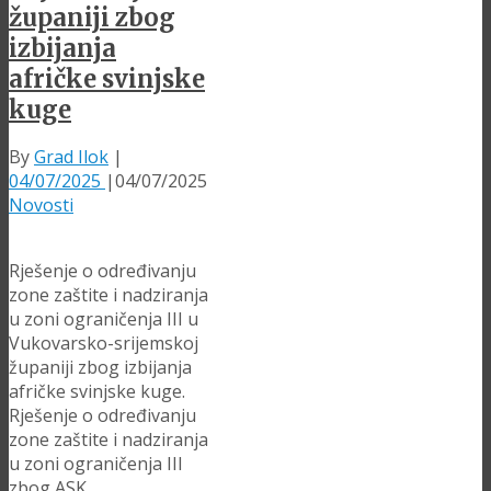
županiji zbog
izbijanja
afričke svinjske
kuge
By
Grad Ilok
|
04/07/2025
|
04/07/2025
Novosti
Rješenje o određivanju
zone zaštite i nadziranja
u zoni ograničenja III u
Vukovarsko-srijemskoj
županiji zbog izbijanja
afričke svinjske kuge.
Rješenje o određivanju
zone zaštite i nadziranja
u zoni ograničenja III
zbog ASK