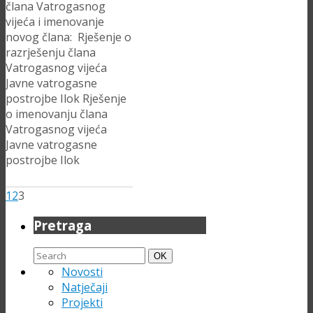
člana Vatrogasnog
vijeća i imenovanje
novog člana: Rješenje o
razrješenju člana
Vatrogasnog vijeća
Javne vatrogasne
postrojbe Ilok Rješenje
o imenovanju člana
Vatrogasnog vijeća
Javne vatrogasne
postrojbe Ilok
1
2
3
Pretraga
Search
Search
OK
for:
Novosti
Natječaji
Projekti