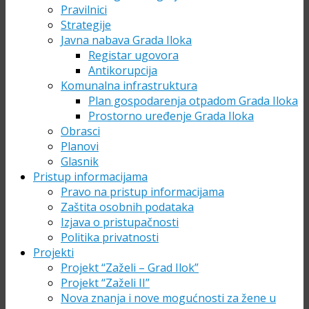
Pravilnici
Strategije
Javna nabava Grada Iloka
Registar ugovora
Antikorupcija
Komunalna infrastruktura
Plan gospodarenja otpadom Grada Iloka
Prostorno uređenje Grada Iloka
Obrasci
Planovi
Glasnik
Pristup informacijama
Pravo na pristup informacijama
Zaštita osobnih podataka
Izjava o pristupačnosti
Politika privatnosti
Projekti
Projekt “Zaželi – Grad Ilok”
Projekt “Zaželi II”
Nova znanja i nove mogućnosti za žene u