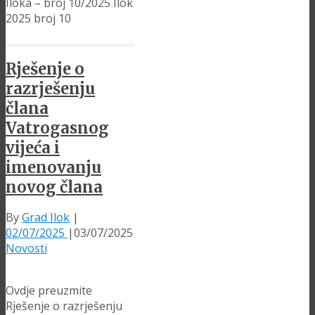
Iloka – broj 10/2025 Ilok
2025 broj 10
Rješenje o
razrješenju
člana
Vatrogasnog
vijeća i
imenovanju
novog člana
By
Grad Ilok
|
02/07/2025
|
03/07/2025
Novosti
Ovdje preuzmite
Rješenje o razrješenju