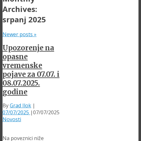
Archives:
srpanj 2025
Newer posts
»
Upozorenje na
opasne
vremenske
pojave za 07.07. i
08.07.2025.
godine
By
Grad Ilok
|
07/07/2025
|
07/07/2025
Novosti
Na poveznici niže