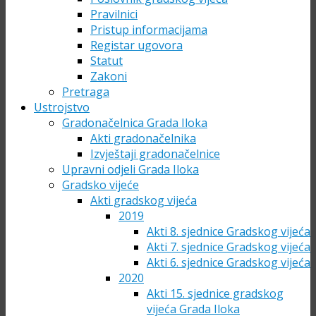
Pravilnici
Pristup informacijama
Registar ugovora
Statut
Zakoni
Pretraga
Ustrojstvo
Gradonačelnica Grada Iloka
Akti gradonačelnika
Izvještaji gradonačelnice
Upravni odjeli Grada Iloka
Gradsko vijeće
Akti gradskog vijeća
2019
Akti 8. sjednice Gradskog vijeća
Akti 7. sjednice Gradskog vijeća
Akti 6. sjednice Gradskog vijeća
2020
Akti 15. sjednice gradskog
vijeća Grada Iloka