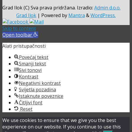
Grad Ilok (C) Sva prava pridržana. Izradio:
Admin d.o.o.
Grad Ilok
| Powered by
Mantra
&
WordPress.
Skip to content
Open toolbar
Alati pristupačnosti
Povećaj tekst
Smanji tekst
Sivi tonovi
Kontrast
Negativni kontrast
Svijetla pozadina
Istaknute poveznice
Čitljivi font
Reset
We use cookies to ensure that we give you the best
experience on our website. If you continue to use this