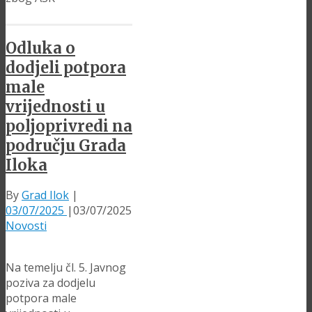
Odluka o
dodjeli potpora
male
vrijednosti u
poljoprivredi na
području Grada
Iloka
By
Grad Ilok
|
03/07/2025
|
03/07/2025
Novosti
Na temelju čl. 5. Javnog
poziva za dodjelu
potpora male