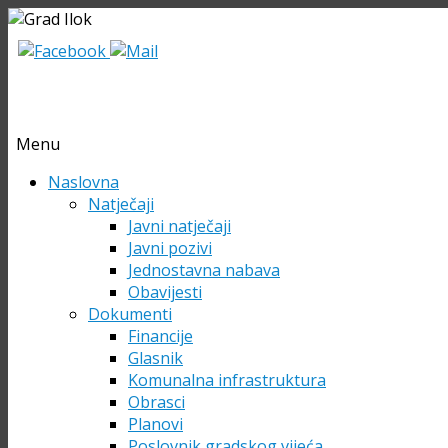
Menu
Skip
Naslovna
to
Natječaji
content
Javni natječaji
Javni pozivi
Jednostavna nabava
Obavijesti
Dokumenti
Financije
Glasnik
Komunalna infrastruktura
Obrasci
Planovi
Poslovnik gradskog vijeća