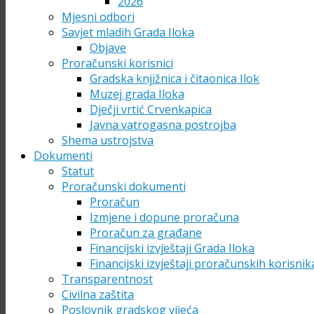
2026
Mjesni odbori
Savjet mladih Grada Iloka
Objave
Proračunski korisnici
Gradska knjižnica i čitaonica Ilok
Muzej grada Iloka
Dječji vrtić Crvenkapica
Javna vatrogasna postrojba
Shema ustrojstva
Dokumenti
Statut
Proračunski dokumenti
Proračun
Izmjene i dopune proračuna
Proračun za građane
Financijski izvještaji Grada Iloka
Financijski izvještaji proračunskih korisnik
Transparentnost
Civilna zaštita
Poslovnik gradskog vijeća