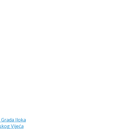
a Grada Iloka
skog Vijeća