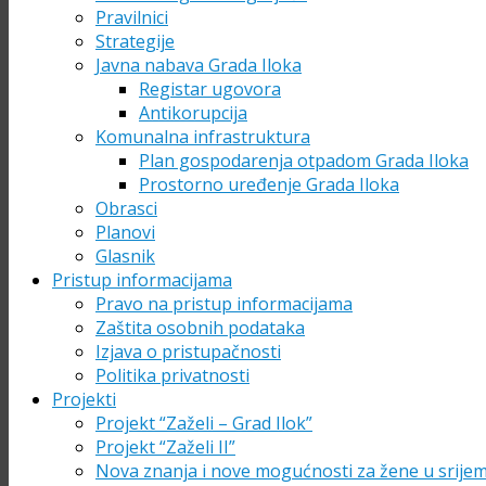
Pravilnici
Strategije
Javna nabava Grada Iloka
Registar ugovora
Antikorupcija
Komunalna infrastruktura
Plan gospodarenja otpadom Grada Iloka
Prostorno uređenje Grada Iloka
Obrasci
Planovi
Glasnik
Pristup informacijama
Pravo na pristup informacijama
Zaštita osobnih podataka
Izjava o pristupačnosti
Politika privatnosti
Projekti
Projekt “Zaželi – Grad Ilok”
Projekt “Zaželi II”
Nova znanja i nove mogućnosti za žene u srije