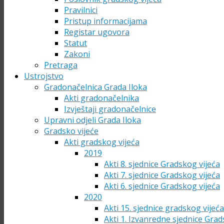
Pravilnici
Pristup informacijama
Registar ugovora
Statut
Zakoni
Pretraga
Ustrojstvo
Gradonačelnica Grada Iloka
Akti gradonačelnika
Izvještaji gradonačelnice
Upravni odjeli Grada Iloka
Gradsko vijeće
Akti gradskog vijeća
2019
Akti 8. sjednice Gradskog vijeća
Akti 7. sjednice Gradskog vijeća
Akti 6. sjednice Gradskog vijeća
2020
Akti 15. sjednice gradskog vijeć
Akti 1. Izvanredne sjednice Grad