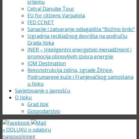
srijemu
Cetral Danube Tour
EU for citizens Varpalota
FED CCNET
Sanacije i zatvaranje odlagališta “Božino brdo”
Izgradnja reciklažnog dvorišta na području
Grada Iloka
INER – Inteligentni energetski menadžment i
promocija obnovljivih izvora energije
IQM Destination
Rekonstrukcija zidina, zgrade Žitnice,
Podrumareve kuće i Franjevačkog samostana
u Iloku
Savjetovanje s javnošću
O Iloku
Grad Ilok
Gospodarstvo
«
ODLUKU o odabiru
najpovoljnijeg