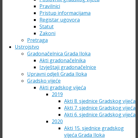
Pravilnici
Pristup informacijama
Registar ugovora
Statut
Zakoni
Pretraga
Ustrojstvo
Gradonačelnica Grada Iloka
Akti gradonačelnika
Izvještaji gradonačelnice
Upravni odjeli Grada Iloka
Gradsko vijeće
Akti gradskog vijeća
2019
Akti 8. sjednice Gradskog vijeća
Akti 7. sjednice Gradskog vijeća
Akti 6. sjednice Gradskog vijeća
2020
Akti 15. sjednice gradskog
vijeća Grada Iloka