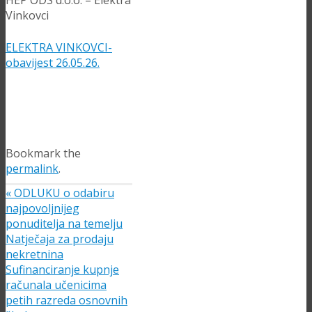
HEP ODS d.o.o. – Elektra
Vinkovci
ELEKTRA VINKOVCI-
obavijest 26.05.26.
Bookmark the
permalink
.
«
ODLUKU o odabiru
najpovoljnijeg
ponuditelja na temelju
Natječaja za prodaju
nekretnina
Sufinanciranje kupnje
računala učenicima
petih razreda osnovnih