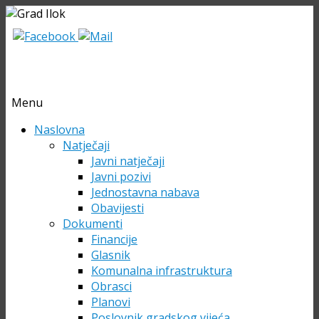
Menu
Skip
Naslovna
to
Natječaji
content
Javni natječaji
Javni pozivi
Jednostavna nabava
Obavijesti
Dokumenti
Financije
Glasnik
Komunalna infrastruktura
Obrasci
Planovi
Poslovnik gradskog vijeća