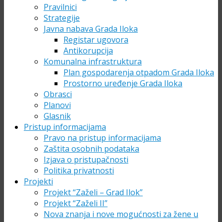
Pravilnici
Strategije
Javna nabava Grada Iloka
Registar ugovora
Antikorupcija
Komunalna infrastruktura
Plan gospodarenja otpadom Grada Iloka
Prostorno uređenje Grada Iloka
Obrasci
Planovi
Glasnik
Pristup informacijama
Pravo na pristup informacijama
Zaštita osobnih podataka
Izjava o pristupačnosti
Politika privatnosti
Projekti
Projekt “Zaželi – Grad Ilok”
Projekt “Zaželi II”
Nova znanja i nove mogućnosti za žene u