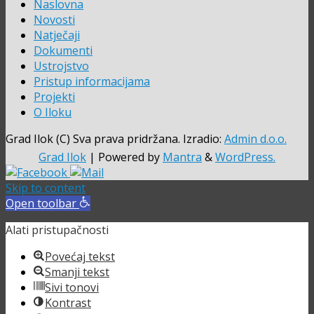
Naslovna
Novosti
Natječaji
Dokumenti
Ustrojstvo
Pristup informacijama
Projekti
O Iloku
Grad Ilok (C) Sva prava pridržana. Izradio:
Admin d.o.o.
Grad Ilok
| Powered by
Mantra
&
WordPress.
Skip to content
Open toolbar
Alati pristupačnosti
Povećaj tekst
Smanji tekst
Sivi tonovi
Kontrast