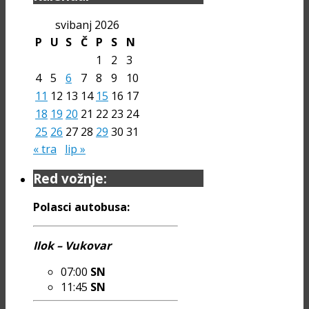
svibanj 2026
P
U
S
Č
P
S
N
1
2
3
4
5
6
7
8
9
10
11
12
13
14
15
16
17
18
19
20
21
22
23
24
25
26
27
28
29
30
31
« tra
lip »
Red vožnje:
Polasci autobusa:
Ilok – Vukovar
07:00
SN
11:45
SN