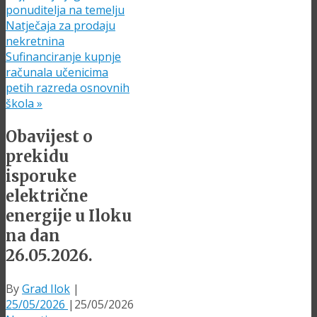
ponuditelja na temelju
Natječaja za prodaju
nekretnina
Sufinanciranje kupnje
računala učenicima
petih razreda osnovnih
škola
»
Obavijest o
prekidu
isporuke
električne
energije u Iloku
na dan
26.05.2026.
By
Grad Ilok
|
25/05/2026
|
25/05/2026