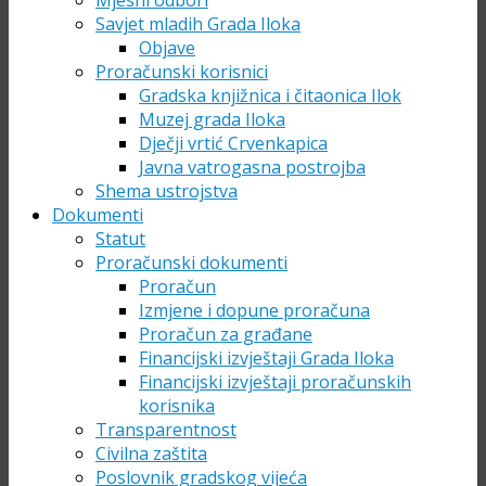
Mjesni odbori
Savjet mladih Grada Iloka
Objave
Proračunski korisnici
Gradska knjižnica i čitaonica Ilok
Muzej grada Iloka
Dječji vrtić Crvenkapica
Javna vatrogasna postrojba
Shema ustrojstva
Dokumenti
Statut
Proračunski dokumenti
Proračun
Izmjene i dopune proračuna
Proračun za građane
Financijski izvještaji Grada Iloka
Financijski izvještaji proračunskih
korisnika
Transparentnost
Civilna zaštita
Poslovnik gradskog vijeća