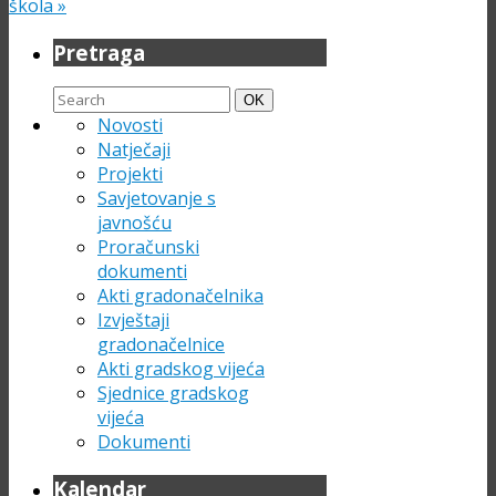
škola
»
Pretraga
Search
Search
OK
for:
Novosti
Natječaji
Projekti
Savjetovanje s
javnošću
Proračunski
dokumenti
Akti gradonačelnika
Izvještaji
gradonačelnice
Akti gradskog vijeća
Sjednice gradskog
vijeća
Dokumenti
Kalendar