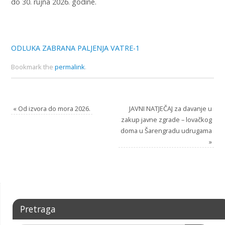
do 30. rujna 2026. godine.
ODLUKA ZABRANA PALJENJA VATRE-1
Bookmark the
permalink
.
«
Od izvora do mora 2026.
JAVNI NATJEČAJ za davanje u
zakup javne zgrade – lovačkog
doma u Šarengradu udrugama
»
Pretraga