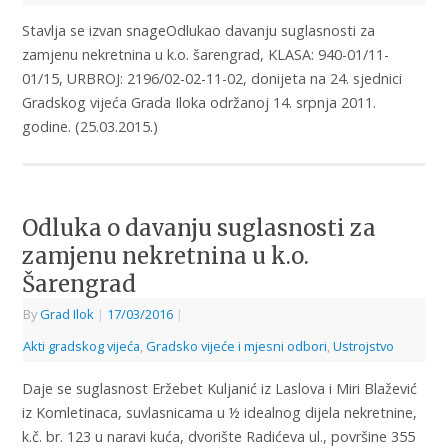
Stavlja se izvan snageOdlukao davanju suglasnosti za
zamjenu nekretnina u k.o. šarengrad, KLASA: 940-01/11-
01/15, URBROJ: 2196/02-02-11-02, donijeta na 24. sjednici
Gradskog vijeća Grada Iloka održanoj 14. srpnja 2011.
godine. (25.03.2015.)
Odluka o davanju suglasnosti za
zamjenu nekretnina u k.o.
Šarengrad
By
Grad Ilok
|
17/03/2016
|
Akti gradskog vijeća
,
Gradsko vijeće i mjesni odbori
,
Ustrojstvo
Daje se suglasnost Eržebet Kuljanić iz Laslova i Miri Blažević
iz Komletinaca, suvlasnicama u ½ idealnog dijela nekretnine,
k.č. br. 123 u naravi kuća, dvorište Radićeva ul., površine 355