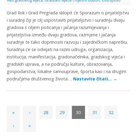
Grad Ilok i Grad Pregrada sklopit će Sporazum o prijateljstvu
i suradnji čiji je cilj uspostaviti prijateljstvo i suradnju dvaju
gradova s ciljem poticanja i jačanja razumijevanja i
prijateljstva između dvaju gradova, razmjene i jačanja
suradnje te tako doprinositi razvoju i zajedničkom napretku.
Suradnja će se odvijati na razini udruga, organizacija,
institucija, manifestacija, gradonačelnika, gradskog vijeća i
gradskih uprava, a na području kulture, obrazovanja,
gospodarstva, lokalne samouprave, športa kao i na drugim
područjima društvenog života….
Nastavite čitati…
→
«
‹
28
29
30
31
32
›
»