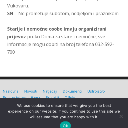
Vukovaru.
SN
– Ne prometuje subotom, nedjeljom i praznikom
Starije i nemoćne osobe imaju organizirani
prijevoz
preko Doma za stare i nemoćne, sve
informacije mogu dobiti na broj telefona 032-592-
700
Naslovna
Novosti
Natječaji
Dokumenti
Ustrojstvo
Pristup informacijama
Projekti
O Iloku
We use cookies to ensure that we give you the best
Grad Ilok (C) Sva prava pridržana. Izradio:
Admin d.o.o.
experience on our website. If you continue to use this site we
will assume that you are happy with it.
Grad Ilok
| Powered by
Mantra
&
WordPress.
Ok