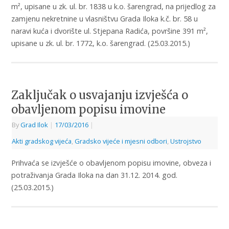
m², upisane u zk. ul. br. 1838 u k.o. šarengrad, na prijedlog za
zamjenu nekretnine u vlasništvu Grada Iloka k.č. br. 58 u
naravi kuća i dvorište ul. Stjepana Radića, površine 391 m²,
upisane u zk. ul. br. 1772, k.o. šarengrad. (25.03.2015.)
Zaključak o usvajanju izvješća o
obavljenom popisu imovine
By
Grad Ilok
|
17/03/2016
|
Akti gradskog vijeća
,
Gradsko vijeće i mjesni odbori
,
Ustrojstvo
Prihvaća se izvješće o obavljenom popisu imovine, obveza i
potraživanja Grada Iloka na dan 31.12. 2014. god.
(25.03.2015.)