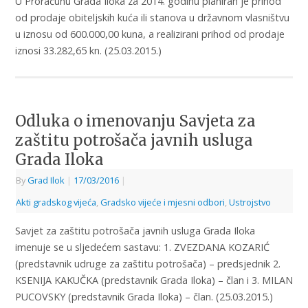
U Proračunu Grada Iloka za 2014. godinu planiran je prihod
od prodaje obiteljskih kuća ili stanova u državnom vlasništvu
u iznosu od 600.000,00 kuna, a realizirani prihod od prodaje
iznosi 33.282,65 kn. (25.03.2015.)
Odluka o imenovanju Savjeta za
zaštitu potrošača javnih usluga
Grada Iloka
By
Grad Ilok
|
17/03/2016
|
Akti gradskog vijeća
,
Gradsko vijeće i mjesni odbori
,
Ustrojstvo
Savjet za zaštitu potrošača javnih usluga Grada Iloka
imenuje se u sljedećem sastavu: 1. ZVEZDANA KOZARIĆ
(predstavnik udruge za zaštitu potrošača) – predsjednik 2.
KSENIJA KAKUČKA (predstavnik Grada Iloka) – član i 3. MILAN
PUCOVSKY (predstavnik Grada Iloka) – član. (25.03.2015.)