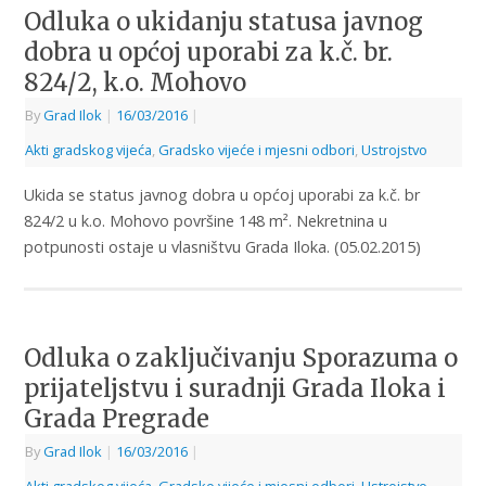
Odluka o ukidanju statusa javnog
dobra u općoj uporabi za k.č. br.
824/2, k.o. Mohovo
By
Grad Ilok
|
16/03/2016
|
Akti gradskog vijeća
,
Gradsko vijeće i mjesni odbori
,
Ustrojstvo
Ukida se status javnog dobra u općoj uporabi za k.č. br
824/2 u k.o. Mohovo površine 148 m². Nekretnina u
potpunosti ostaje u vlasništvu Grada Iloka. (05.02.2015)
Odluka o zaključivanju Sporazuma o
prijateljstvu i suradnji Grada Iloka i
Grada Pregrade
By
Grad Ilok
|
16/03/2016
|
Akti gradskog vijeća
,
Gradsko vijeće i mjesni odbori
,
Ustrojstvo