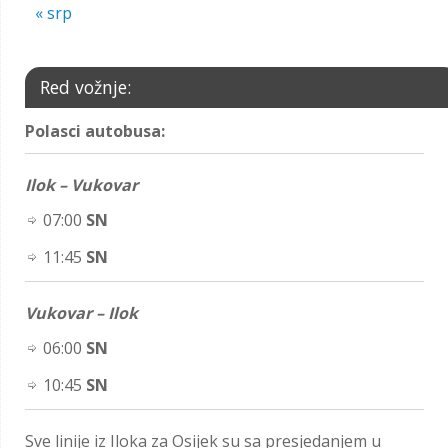
« srp
Red vožnje:
Polasci autobusa:
Ilok – Vukovar
07:00
SN
11:45
SN
Vukovar – Ilok
06:00
SN
10:45
SN
Sve linije iz Iloka za Osijek su sa presjedanjem u