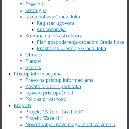
Pravilnici
Strategije
Javna nabava Grada Iloka
Registar ugovora
Antikorupcija
Komunalna infrastruktura
Plan gospodarenja otpadom Grada Iloka
Prostorno uređenje Grada Iloka
Obrasci
Planovi
Glasnik
Pristup informacijama
Pravo na pristup informacijama
Zaštita osobnih podataka
Izjava o pristupačnosti
Politika privatnosti
Projekti
Projekt “Zaželi – Grad Ilok”
Projekt “Zaželi II”
Nova znanja i nove mogućnosti za žene u