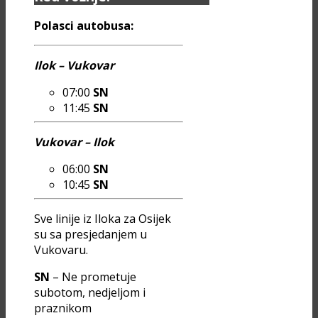
Polasci autobusa:
Ilok – Vukovar
07:00
SN
11:45
SN
Vukovar – Ilok
06:00
SN
10:45
SN
Sve linije iz Iloka za Osijek
su sa presjedanjem u
Vukovaru.
SN
– Ne prometuje
subotom, nedjeljom i
praznikom