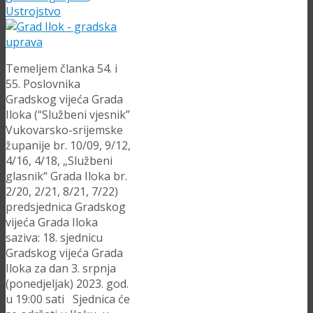
Ustrojstvo
Temeljem članka 54. i
55. Poslovnika
Gradskog vijeća Grada
Iloka (“Službeni vjesnik”
Vukovarsko-srijemske
županije br. 10/09, 9/12,
4/16, 4/18, „Službeni
glasnik“ Grada Iloka br.
2/20, 2/21, 8/21, 7/22)
predsjednica Gradskog
vijeća Grada Iloka
saziva: 18. sjednicu
Gradskog vijeća Grada
Iloka za dan 3. srpnja
(ponedjeljak) 2023. god.
u 19:00 sati Sjednica će