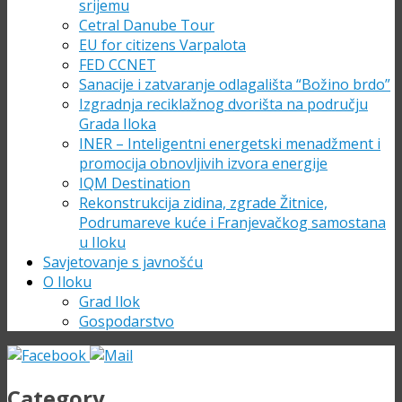
srijemu
Cetral Danube Tour
EU for citizens Varpalota
FED CCNET
Sanacije i zatvaranje odlagališta “Božino brdo”
Izgradnja reciklažnog dvorišta na području
Grada Iloka
INER – Inteligentni energetski menadžment i
promocija obnovljivih izvora energije
IQM Destination
Rekonstrukcija zidina, zgrade Žitnice,
Podrumareve kuće i Franjevačkog samostana
u Iloku
Savjetovanje s javnošću
O Iloku
Grad Ilok
Gospodarstvo
Category