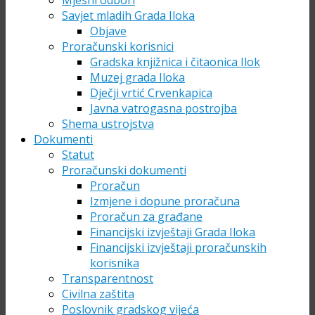
Mjesni odbori
Savjet mladih Grada Iloka
Objave
Proračunski korisnici
Gradska knjižnica i čitaonica Ilok
Muzej grada Iloka
Dječji vrtić Crvenkapica
Javna vatrogasna postrojba
Shema ustrojstva
Dokumenti
Statut
Proračunski dokumenti
Proračun
Izmjene i dopune proračuna
Proračun za građane
Financijski izvještaji Grada Iloka
Financijski izvještaji proračunskih
korisnika
Transparentnost
Civilna zaštita
Poslovnik gradskog vijeća