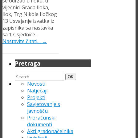
se održati u Iloku, u
vijećnici Grada Iloka,
Ilok, Trg Nikole Iločkog
13 Usvajanje izvatka iz
zapisnika sa nastavka
sa 17. sjednice…
Nastavite čitati…
→
Pretraga
Search
Search
OK
for:
Novosti
Natječaji
Projekti
Savjetovanje s
javnošću
Proračunski
dokumenti
Akti gradonačelnika
Izvještaji