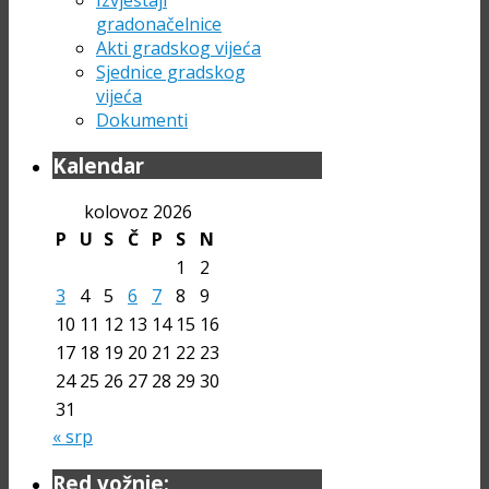
gradonačelnice
Akti gradskog vijeća
Sjednice gradskog
vijeća
Dokumenti
Kalendar
kolovoz 2026
P
U
S
Č
P
S
N
1
2
3
4
5
6
7
8
9
10
11
12
13
14
15
16
17
18
19
20
21
22
23
24
25
26
27
28
29
30
31
« srp
Red vožnje: