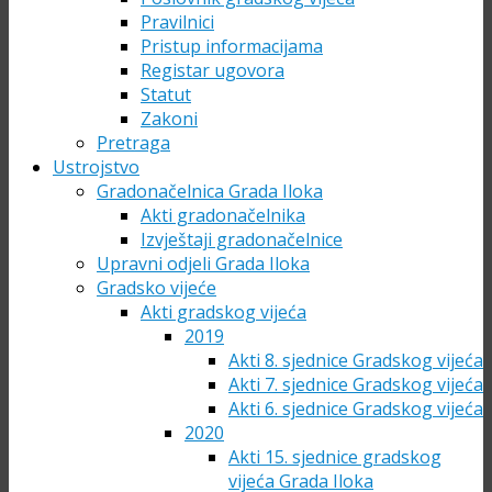
Pravilnici
Pristup informacijama
Registar ugovora
Statut
Zakoni
Pretraga
Ustrojstvo
Gradonačelnica Grada Iloka
Akti gradonačelnika
Izvještaji gradonačelnice
Upravni odjeli Grada Iloka
Gradsko vijeće
Akti gradskog vijeća
2019
Akti 8. sjednice Gradskog vijeća
Akti 7. sjednice Gradskog vijeća
Akti 6. sjednice Gradskog vijeća
2020
Akti 15. sjednice gradskog
vijeća Grada Iloka