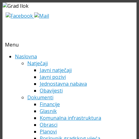
Menu
Skip
Naslovna
to
Natječaji
content
Javni natječaji
Javni pozivi
Jednostavna nabava
Obavijesti
Dokumenti
Financije
Glasnik
Komunalna infrastruktura
Obrasci
Planovi
Poslovnik gradskog vijeća