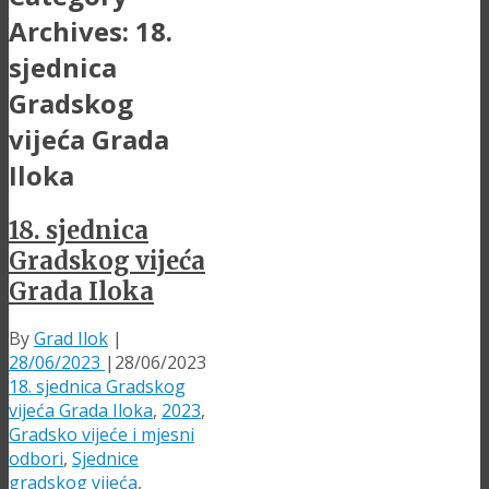
Archives:
18.
sjednica
Gradskog
vijeća Grada
Iloka
18. sjednica
Gradskog vijeća
Grada Iloka
By
Grad Ilok
|
28/06/2023
|
28/06/2023
18. sjednica Gradskog
vijeća Grada Iloka
,
2023
,
Gradsko vijeće i mjesni
odbori
,
Sjednice
gradskog vijeća
,