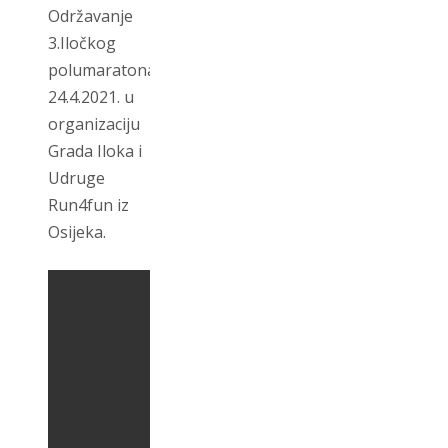
Održavanje
3.Iločkog
polumaratona
24.4.2021. u
organizaciju
Grada Iloka i
Udruge
Run4fun iz
Osijeka.