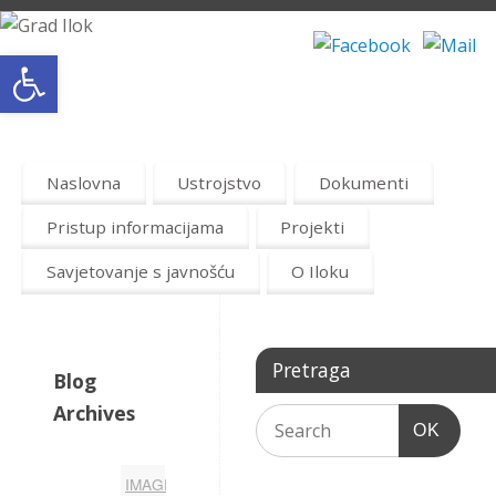
Open toolbar
Naslovna
Ustrojstvo
Dokumenti
Pristup informacijama
Projekti
Savjetovanje s javnošću
O Iloku
Pretraga
Blog
Archives
OK
IMAGE