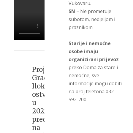
Vukovaru.
SN
– Ne prometuje
subotom, nedjeljom i
praznikom
Starije i nemoćne
osobe imaju
organizirani prijevoz
preko Doma za stare i
Projekti
nemoćne, sve
Grada
informacije mogu dobiti
Iloka
na broj telefona 032-
ostvareni
592-700
u
2021.
predstavljeni
na