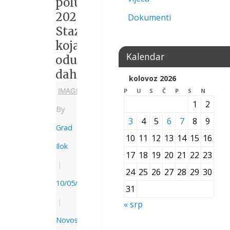
polumaraton
2022.
Dokumenti
Staza
koja
Kalendar
oduzima
dah
kolovoz 2026
IMAGE
P
U
S
Č
P
S
N
1
2
By
3
4
5
6
7
8
9
Grad
10
11
12
13
14
15
16
Ilok
17
18
19
20
21
22
23
|
24
25
26
27
28
29
30
10/05/2022
31
|
« srp
Novosti
,