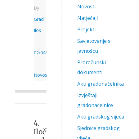
Novosti
By
Natječaji
Grad
Projekti
Ilok
Savjetovanje s
|
javnošću
02/04/2026
Proračunski
|
dokumenti
Novosti
Akti gradonačelnika
Izvještaji
gradonačelnice
Akti gradskog vijeća
4.
Sjednice gradskog
Iločki
vijeća