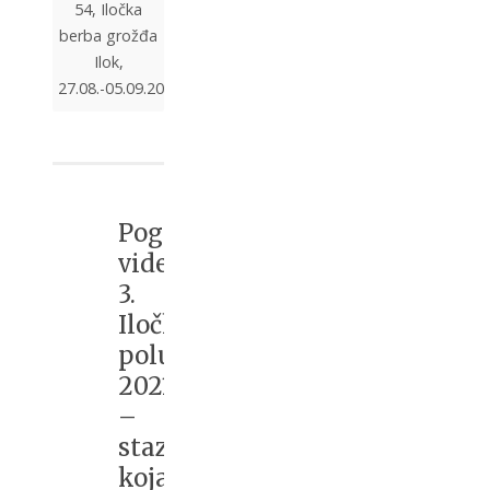
54, Iločka
berba grožđa
Ilok,
27.08.-05.09.2021.
Pogledajte
video
3.
Iločkog
polumaratona
2021
–
staza
koja