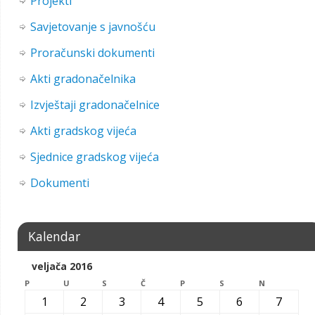
Projekti
Savjetovanje s javnošću
Proračunski dokumenti
Akti gradonačelnika
Izvještaji gradonačelnice
Akti gradskog vijeća
Sjednice gradskog vijeća
Dokumenti
Kalendar
veljača 2016
P
U
S
Č
P
S
N
1
2
3
4
5
6
7