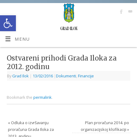
Open toolbar
MENU
Ostvareni prihodi Grada Iloka za
2012. godinu
By
Grad Ilok
|
13/02/2016
|
Dokumenti
,
Financije
Bookmark the
permalink
.
«
Odluka o izvršavanju
Plan proračuna 2014. po
proračuna Grada Iloka za
organizacijskoj klsifikaciji
»
2013. godinu