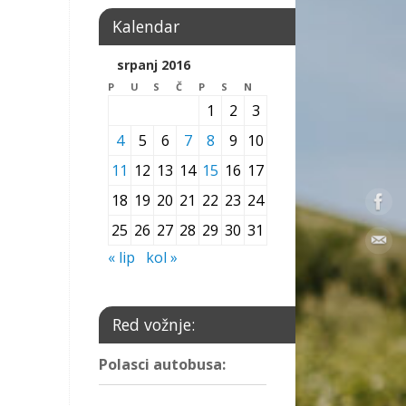
Kalendar
srpanj 2016
P
U
S
Č
P
S
N
1
2
3
4
5
6
7
8
9
10
11
12
13
14
15
16
17
18
19
20
21
22
23
24
25
26
27
28
29
30
31
« lip
kol »
Red vožnje:
Polasci autobusa: