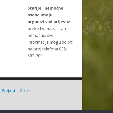
Starije i nemoćne
osobe imaju
organizirani prijevoz
preko Doma za stare i
nemoćne, sve
informacije mogu dobiti
na broj telefona 032-
592-700
Projekti
O Iloku