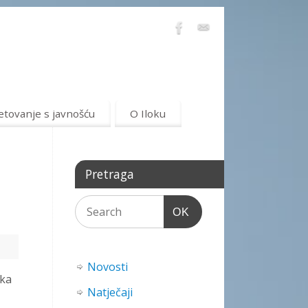
etovanje s javnošću
O Iloku
Pretraga
OK
Novosti
oka
Natječaji