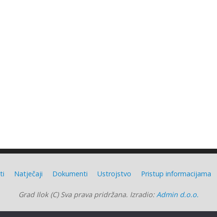
ti
Natječaji
Dokumenti
Ustrojstvo
Pristup informacijama
Grad Ilok (C) Sva prava pridržana. Izradio:
Admin d.o.o.
Grad Ilok
| Powered by
Mantra
&
WordPress.