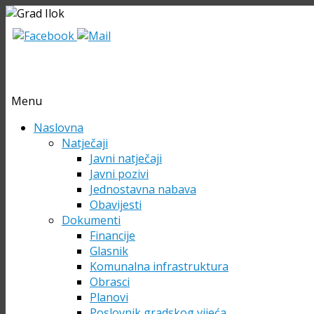
Menu
Skip
Naslovna
to
Natječaji
content
Javni natječaji
Javni pozivi
Jednostavna nabava
Obavijesti
Dokumenti
Financije
Glasnik
Komunalna infrastruktura
Obrasci
Planovi
Poslovnik gradskog vijeća