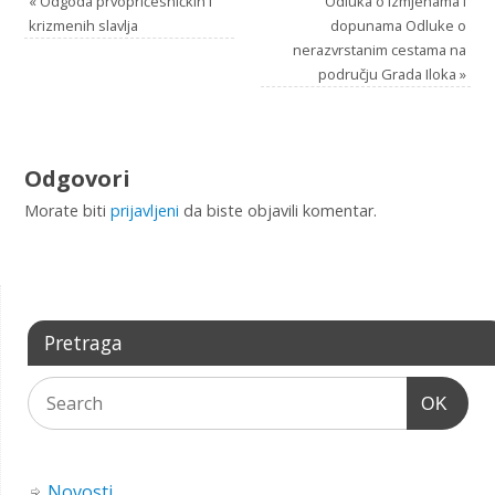
«
Odgoda prvopričesničkih i
Odluka o izmjenama i
krizmenih slavlja
dopunama Odluke o
nerazvrstanim cestama na
području Grada Iloka
»
Odgovori
Morate biti
prijavljeni
da biste objavili komentar.
Pretraga
OK
Novosti