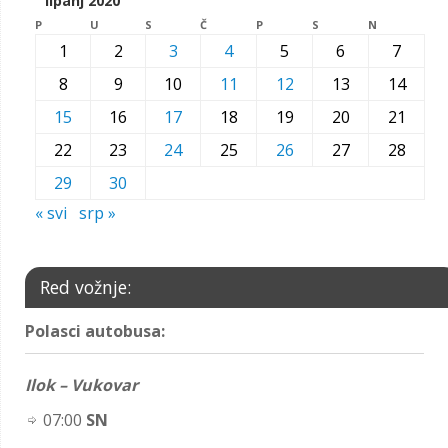
lipanj 2020
P
U
S
Č
P
S
N
1
2
3
4
5
6
7
8
9
10
11
12
13
14
15
16
17
18
19
20
21
22
23
24
25
26
27
28
29
30
« svi
srp »
Red vožnje:
Polasci autobusa:
Ilok – Vukovar
07:00
SN