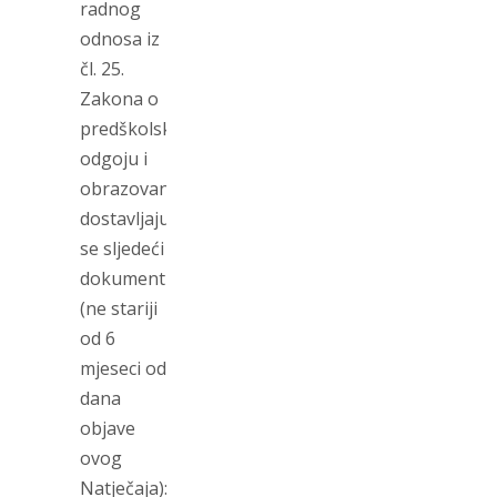
radnog
odnosa iz
čl. 25.
Zakona o
predškolskom
odgoju i
obrazovanju
dostavljaju
se sljedeći
dokumenti
(ne stariji
od 6
mjeseci od
dana
objave
ovog
Natječaja):