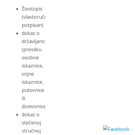
Životopis
(vlastoručno
potpisan)
dokaz o
državljanstvu
(presliku
osobne
iskaznice,
vojne
iskaznice,
putovnice
ili
domovnice)
dokaz o
stečenoj
stručnoj