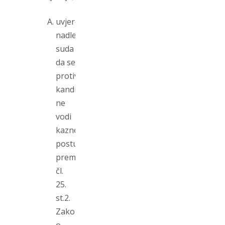
uvjerenje
nadležnog
suda
da se
protiv
kandidata
ne
vodi
kazneni
postupak
prema
čl.
25.
st.2.
Zakona
o