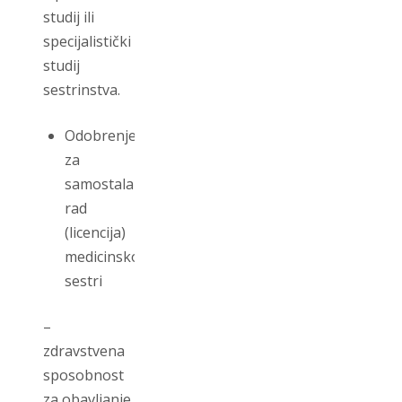
studij ili
specijalistički
studij
sestrinstva.
Odobrenje
za
samostalan
rad
(licencija)
medicinskoj
sestri
–
zdravstvena
sposobnost
za obavljanje