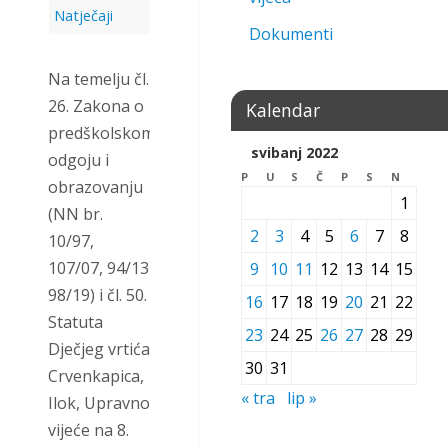
Natječaji
Dokumenti
Na temelju čl.
26. Zakona o
Kalendar
predškolskom
svibanj 2022
odgoju i
P
U
S
Č
P
S
N
obrazovanju
1
(NN br.
2
3
4
5
6
7
8
10/97,
107/07, 94/13
9
10
11
12
13
14
15
98/19) i čl. 50.
16
17
18
19
20
21
22
Statuta
23
24
25
26
27
28
29
Dječjeg vrtića
30
31
Crvenkapica,
« tra
lip »
Ilok, Upravno
vijeće na 8.