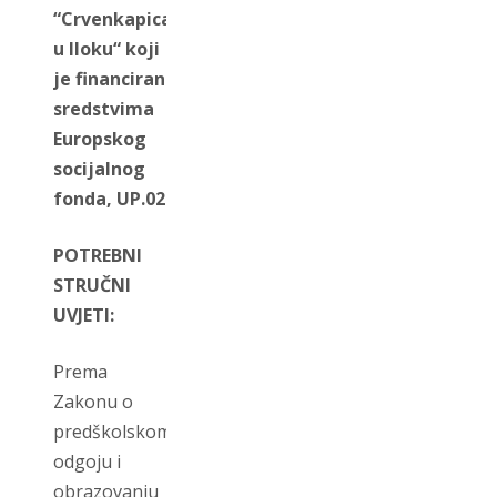
“Crvenkapica”
u Iloku“ koji
je financiran
sredstvima
Europskog
socijalnog
fonda, UP.02.2.2.16.0132.
POTREBNI
STRUČNI
UVJETI:
Prema
Zakonu o
predškolskom
odgoju i
obrazovanju