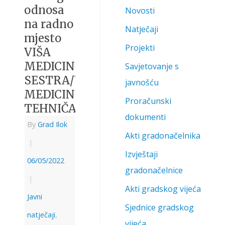
odnosa
Novosti
na radno
Natječaji
mjesto
Projekti
VIŠA
MEDICINSKA
Savjetovanje s
SESTRA/VIŠI
javnošću
MEDICINSKI
Proračunski
TEHNIČAR
dokumenti
By
Grad Ilok
Akti gradonačelnika
|
Izvještaji
06/05/2022
gradonačelnice
|
Akti gradskog vijeća
Javni
Sjednice gradskog
natječaji
,
vijeća