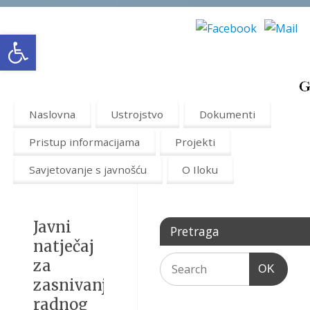
Open toolbar
Naslovna
Ustrojstvo
Dokumenti
Pristup informacijama
Projekti
Savjetovanje s javnošću
O Iloku
Javni
Pretraga
natječaj
za
OK
zasnivanje
radnog