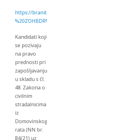
https://branitelji.gov.hr/UserDocsImages/dokume
%20ZOHBDR%202021.pdf
Kandidati koji
se pozivaju
na pravo
prednosti pri
zapošljavanju
u skladu s čl.
48. Zakona o
civilnim
stradalnicima
iz
Domovinskog
rata (NN br.
84/21) uz