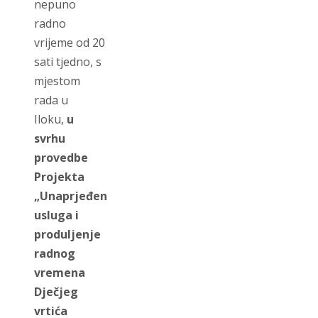
nepuno
radno
vrijeme od 20
sati tjedno, s
mjestom
rada u
Iloku,
u
svrhu
provedbe
Projekta
„Unaprjeđenje
usluga i
produljenje
radnog
vremena
Dječjeg
vr
ti
ća