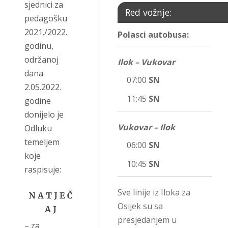
sjednici za
Red vožnje:
pedagošku
2021./2022.
Polasci autobusa:
godinu,
održanoj
Ilok – Vukovar
dana
07:00
SN
2.05.2022.
11:45
SN
godine
donijelo je
Vukovar – Ilok
Odluku
temeljem
06:00
SN
koje
10:45
SN
raspisuje:
Sve linije iz Iloka za
N A T J E Č
Osijek su sa
A J
presjedanjem u
– za