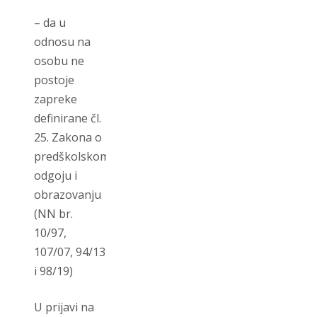
– da u
odnosu na
osobu ne
postoje
zapreke
definirane čl.
25. Zakona o
predškolskom
odgoju i
obrazovanju
(NN br.
10/97,
107/07, 94/13
i 98/19)
U prijavi na