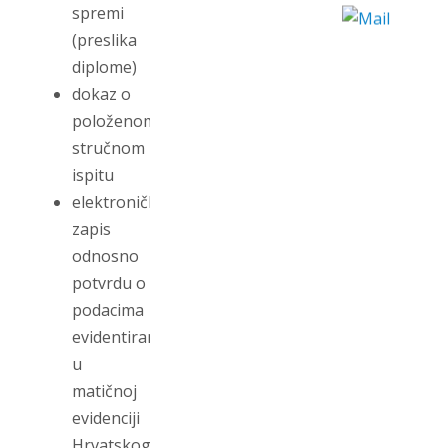
spremi
(preslika
diplome)
dokaz o
položenom
stručnom
ispitu
elektronički
zapis
odnosno
potvrdu o
podacima
evidentiranim
u
matičnoj
evidenciji
Hrvatskog