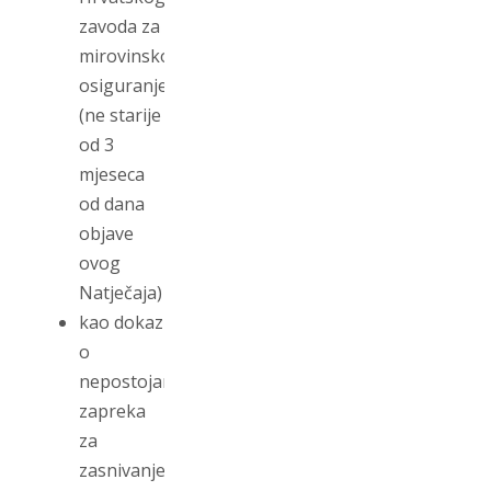
zavoda za
mirovinsko
osiguranje
(ne starije
od 3
mjeseca
od dana
objave
ovog
Natječaja)
kao dokaz
o
nepostojanju
zapreka
za
zasnivanje