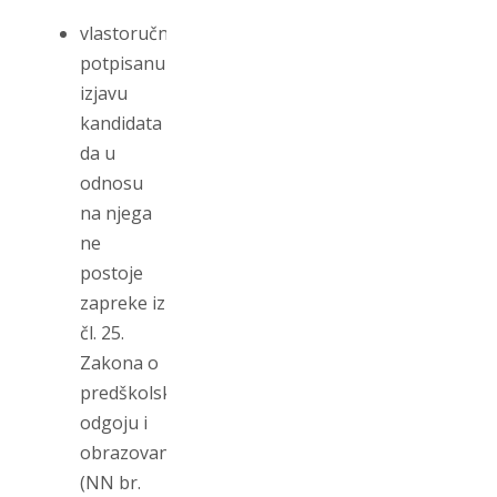
vlastoručno
potpisanu
izjavu
kandidata
da u
odnosu
na njega
ne
postoje
zapreke iz
čl. 25.
Zakona o
predškolskom
odgoju i
obrazovanju
(NN br.