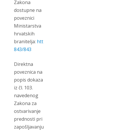
Zakona
dostupne na
poveznici
Ministarstva
hrvatskih
branitelja:
https://branitelji.gov.hr/zaposljavanje-
843/843
Direktna
poveznica na
popis dokaza
iz čl. 103.
navedenog
Zakona za
ostvarivanje
prednosti pri
zapošljavanju: