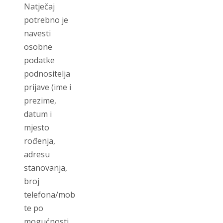
Natječaj
potrebno je
navesti
osobne
podatke
podnositelja
prijave (ime i
prezime,
datum i
mjesto
rođenja,
adresu
stanovanja,
broj
telefona/mobitela,
te po
mogućnosti