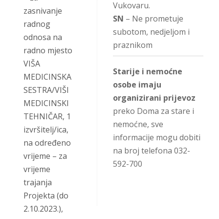
Vukovaru.
zasnivanje
SN
– Ne prometuje
radnog
subotom, nedjeljom i
odnosa na
praznikom
radno mjesto
VIŠA
Starije i nemoćne
MEDICINSKA
osobe imaju
SESTRA/VIŠI
organizirani prijevoz
MEDICINSKI
preko Doma za stare i
TEHNIČAR, 1
nemoćne, sve
izvršitelj/ica,
informacije mogu dobiti
na određeno
na broj telefona 032-
vrijeme – za
592-700
vrijeme
trajanja
Projekta (do
2.10.2023.),