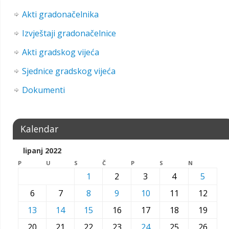
Akti gradonačelnika
Izvještaji gradonačelnice
Akti gradskog vijeća
Sjednice gradskog vijeća
Dokumenti
Kalendar
lipanj 2022
P
U
S
Č
P
S
N
1
2
3
4
5
6
7
8
9
10
11
12
13
14
15
16
17
18
19
20
21
22
23
24
25
26