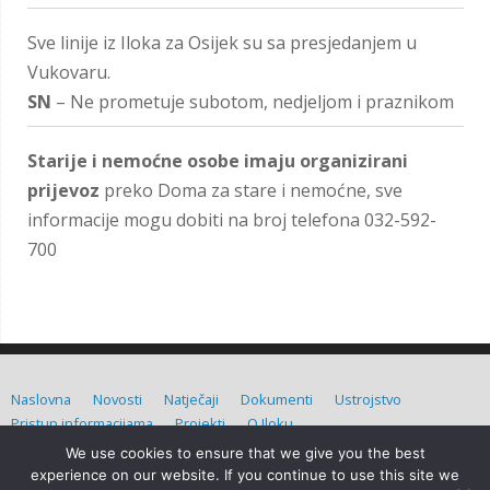
Sve linije iz Iloka za Osijek su sa presjedanjem u
Vukovaru.
SN
– Ne prometuje subotom, nedjeljom i praznikom
Starije i nemoćne osobe imaju organizirani
prijevoz
preko Doma za stare i nemoćne, sve
informacije mogu dobiti na broj telefona 032-592-
700
Naslovna
Novosti
Natječaji
Dokumenti
Ustrojstvo
Pristup informacijama
Projekti
O Iloku
We use cookies to ensure that we give you the best
Grad Ilok (C) Sva prava pridržana. Izradio:
Admin d.o.o.
experience on our website. If you continue to use this site we