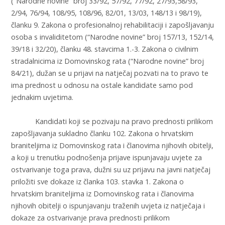
(“Narodne novine” broj 33/92, 57/92, 77/92, 27/93,58/93,
2/94, 76/94, 108/95, 108/96, 82/01, 13/03, 148/13 i 98/19),
članku 9. Zakona o profesionalnoj rehabilitaciji i zapošljavanju
osoba s invaliditetom (“Narodne novine” broj 157/13, 152/14,
39/18 i 32/20), članku 48. stavcima 1.-3. Zakona o civilnim
stradalnicima iz Domovinskog rata (“Narodne novine” broj
84/21), dužan se u prijavi na natječaj pozvati na to pravo te
ima prednost u odnosu na ostale kandidate samo pod
jednakim uvjetima.
Kandidati koji se pozivaju na pravo prednosti prilikom
zapošljavanja sukladno članku 102. Zakona o hrvatskim
braniteljima iz Domovinskog rata i članovima njihovih obitelji,
a koji u trenutku podnošenja prijave ispunjavaju uvjete za
ostvarivanje toga prava, dužni su uz prijavu na javni natječaj
priložiti sve dokaze iz članka 103. stavka 1. Zakona o
hrvatskim braniteljima iz Domovinskog rata i članovima
njihovih obitelji o ispunjavanju traženih uvjeta iz natječaja i
dokaze za ostvarivanje prava prednosti prilikom