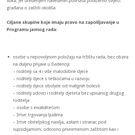
Iloka, jer uređenjem navedenih površina podižemo svijest
građana o zaštiti okoliša.
Ciljane skupine koje imaju pravo na zapošljavanje u
Programu javnog rada:
osobe u nepovoljnom položaju na tržištu rada, bez obzira
na duljinu prijave u Evidenciji:
– roditelji sa 4 i više malodobne djece
– roditelji djece s teškoćama u razvoju
– roditelji djece oboljele od malignih bolesti
– roditelji udovci i roditelji djeteta bez upisanog drugog
roditelja
– osobe s invaliditetom
– žrtve trgovanja ljudima
– žrtve obiteljskog nasilja, azilant i stranac pod
supsidijarnom, odnosno privremenom zaštitom kao i