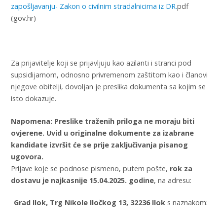
zapošljavanju- Zakon o civilnim stradalnicima iz DR.
pdf
(gov.hr)
Za prijavitelje koji se prijavljuju kao azilanti i stranci pod
supsidijarnom, odnosno privremenom zaštitom kao i članovi
njegove obitelji, dovoljan je preslika dokumenta sa kojim se
isto dokazuje.
Napomena:
Preslike traženih priloga ne moraju biti
ovjerene. Uvid u originalne dokumente za izabrane
kandidate izvršit će se prije zaključivanja pisanog
ugovora.
Prijave koje se podnose pismeno, putem pošte,
rok za
dostavu je najkasnije 15.04.2025. godine
, na adresu:
Grad Ilok, Trg Nikole Iločkog 13, 32236 Ilok
s naznakom: