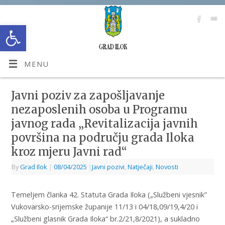
Open toolbar
MENU
Javni poziv za zapošljavanje
nezaposlenih osoba u Programu
javnog rada „Revitalizacija javnih
površina na području grada Iloka
kroz mjeru Javni rad“
By
Grad Ilok
|
08/04/2025
|
Javni pozivi
,
Natječaji
,
Novosti
Temeljem članka 42. Statuta Grada Iloka („Službeni vjesnik”
Vukovarsko-srijemske županije 11/13 i 04/18,09/19,4/20 i
„Službeni glasnik Grada Iloka“ br.2/21,8/2021), a sukladno