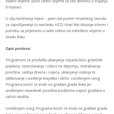
Radno vrijeme: puno radno vrijeme (8 sati dnevno) u trajanju
6 mjeseci
U cilju korištenja mjere – Javni rad putem Hrvatskog zavoda
za zapošljavanje (u nastavku HZZ) Grad Ilok iskazuje interes i
potrebu za prijemom u radni odnos na određeno vrijeme u
Gradu Iloku.
Opis poslova:
Programom se predviđa uklanjanje otpada blizu graničnih
prijelaza, razvrstavanje i odvoz na deponiju, revitalizacija
površina, sadnja drveća i cvijeća, uklanjanje raslinja te
oblikovanje i uređenje krajolika i slično. Uvođenjem ovog
Programa korist će imati svi građani grada Iloka jer
uređenjem navedenih površina podižemo svijest građana o
zaštiti okoliša.
Uvođenjem ovog Programa korist će imati svi građani grada