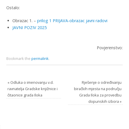
Ostalo:
Obrazac 1. –
prilog 1 PRIJAVA-obrazac javni radovi
JAVNI POZIV 2025
Povjerenstvo:
Bookmark the
permalink
.
«
Odluka o imenovanju v.d.
Rješenje o određivanju
ravnatelja Gradske knjižnice i
biračkih mjesta na području
čitaonice grada Iloka
Grada Iloka za provedbu
dopunskih izbora
»