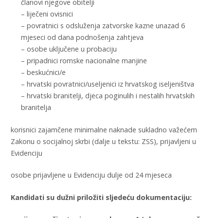
članovi njegove obitelji
– liječeni ovisnici
– povratnici s odsluženja zatvorske kazne unazad 6
mjeseci od dana podnošenja zahtjeva
– osobe uključene u probaciju
– pripadnici romske nacionalne manjine
– beskućnici/e
– hrvatski povratnici/useljenici iz hrvatskog iseljeništva
– hrvatski branitelji, djeca poginulih i nestalih hrvatskih
branitelja
korisnici zajamčene minimalne naknade sukladno važećem
Zakonu o socijalnoj skrbi (dalje u tekstu: ZSS), prijavljeni u
Evidenciju
osobe prijavljene u Evidenciju dulje od 24 mjeseca
Kandidati su dužni priložiti sljedeću dokumentaciju: