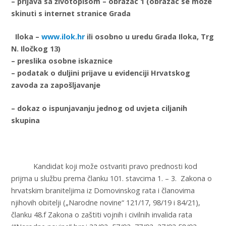
– prijava sa životopisom – obrazac 1 (obrazac se može
skinuti s internet stranice Grada
Iloka –
www.ilok.hr
ili osobno u uredu Grada Iloka, Trg
N. Iločkog 13)
– preslika osobne iskaznice
– podatak o duljini prijave u evidenciji Hrvatskog
zavoda za zapošljavanje
– dokaz o ispunjavanju jednog od uvjeta ciljanih
skupina
Kandidat koji može ostvariti pravo prednosti kod
prijma u službu prema članku 101. stavcima 1. – 3. Zakona o
hrvatskim braniteljima iz Domovinskog rata i članovima
njihovih obitelji („Narodne novine“ 121/17, 98/19 i 84/21),
članku 48.f Zakona o zaštiti vojnih i civilnih invalida rata