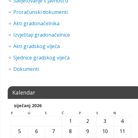
Savjetovanje s javnošću
Proračunski dokumenti
Akti gradonačelnika
Izvještaji gradonačelnice
Akti gradskog vijeća
Sjednice gradskog vijeća
Dokumenti
Kalendar
siječanj 2026
P
U
S
Č
P
S
N
1
2
3
4
5
6
7
8
9
10
11