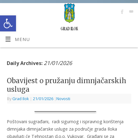
Open toolbar
MENU
21/01/2026
Daily Archives:
Obavijest o pružanju dimnjačarskih
usluga
By
Grad Ilok
|
21/01/2026
|
Novosti
Poštovani sugrađani, radi sigurnog i ispravnog korištenja
dimnjaka dimnjačarske usluge za područje grada Iloka
obavljati će Tehnostan d.o.o. Vukovar. Građani se za