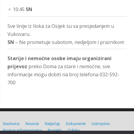
10:45
SN
Sve linije iz Iloka za Osijek su sa presjedanjem u
Vukovaru.
SN
– Ne prometuje subotom, nedjeljom i praznikom
Starije i nemoćne osobe imaju organizirani
prijevoz
preko Doma za stare i nemoćne, sve
informacije mogu dobiti na broj telefona 032-592-
700
Naslovna
Novosti
Natječaji
Dokumenti
Ustrojstvo
Pristup informacijama
Projekti
O Iloku