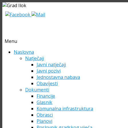
Menu
Skip
Naslovna
to
Natječaji
content
Javni natječaji
Javni pozivi
Jednostavna nabava
Obavijesti
Dokumenti
Financije
Glasnik
Komunalna infrastruktura
Obrasci
Planovi
Poslovnik gradskog vijeća