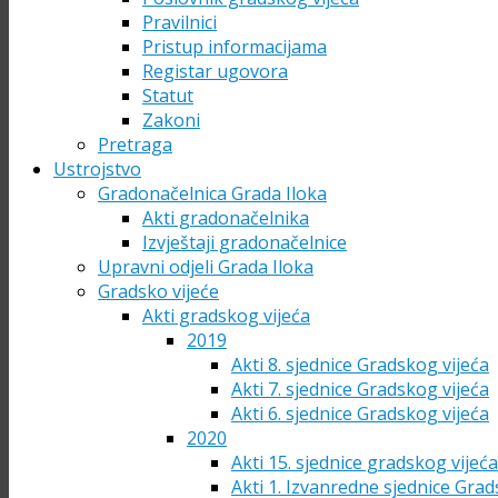
Pravilnici
Pristup informacijama
Registar ugovora
Statut
Zakoni
Pretraga
Ustrojstvo
Gradonačelnica Grada Iloka
Akti gradonačelnika
Izvještaji gradonačelnice
Upravni odjeli Grada Iloka
Gradsko vijeće
Akti gradskog vijeća
2019
Akti 8. sjednice Gradskog vijeća
Akti 7. sjednice Gradskog vijeća
Akti 6. sjednice Gradskog vijeća
2020
Akti 15. sjednice gradskog vijeć
Akti 1. Izvanredne sjednice Grad