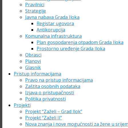
Pravilnici
Strategije
Javna nabava Grada Iloka
Registar ugovora
Antikorupcija
Komunalna infrastruktura
Plan gospodarenja otpadom Grada Iloka
Prostorno uređenje Grada Iloka
Obrasci
Planovi
Glasnik
Pristup informacijama
Pravo na pristup informacijama
Zaštita osobnih podataka
Izjava o pristupačnosti
Politika privatnosti
Projekti
Projekt “Zaželi – Grad Ilok”
Projekt “Zaželi II”
Nova znanja i nove mogućnosti za žene u srije