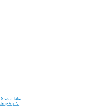
a Grada Iloka
skog Vijeća