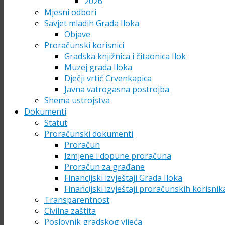
2026
Mjesni odbori
Savjet mladih Grada Iloka
Objave
Proračunski korisnici
Gradska knjižnica i čitaonica Ilok
Muzej grada Iloka
Dječji vrtić Crvenkapica
Javna vatrogasna postrojba
Shema ustrojstva
Dokumenti
Statut
Proračunski dokumenti
Proračun
Izmjene i dopune proračuna
Proračun za građane
Financijski izvještaji Grada Iloka
Financijski izvještaji proračunskih korisnik
Transparentnost
Civilna zaštita
Poslovnik gradskog vijeća