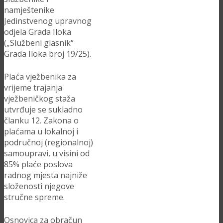
namještenike
Jedinstvenog upravnog
odjela Grada Iloka
(„Službeni glasnik“
Grada Iloka broj 19/25).
Plaća vježbenika za
vrijeme trajanja
vježbeničkog staža
utvrđuje se sukladno
članku 12. Zakona o
plaćama u lokalnoj i
područnoj (regionalnoj)
samoupravi, u visini od
85% plaće poslova
radnog mjesta najniže
složenosti njegove
stručne spreme.
Osnovica za obračun