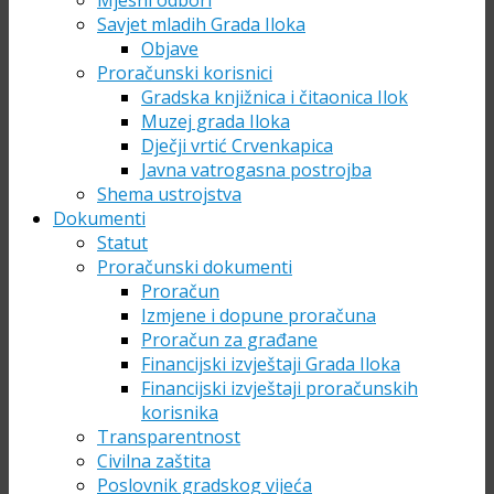
Mjesni odbori
Savjet mladih Grada Iloka
Objave
Proračunski korisnici
Gradska knjižnica i čitaonica Ilok
Muzej grada Iloka
Dječji vrtić Crvenkapica
Javna vatrogasna postrojba
Shema ustrojstva
Dokumenti
Statut
Proračunski dokumenti
Proračun
Izmjene i dopune proračuna
Proračun za građane
Financijski izvještaji Grada Iloka
Financijski izvještaji proračunskih
korisnika
Transparentnost
Civilna zaštita
Poslovnik gradskog vijeća