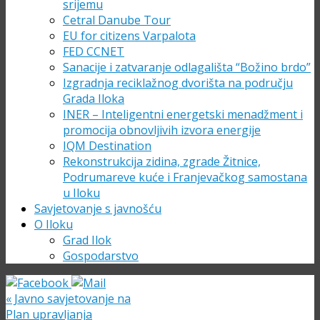
srijemu
Cetral Danube Tour
EU for citizens Varpalota
FED CCNET
Sanacije i zatvaranje odlagališta “Božino brdo”
Izgradnja reciklažnog dvorišta na području
Grada Iloka
INER – Inteligentni energetski menadžment i
promocija obnovljivih izvora energije
IQM Destination
Rekonstrukcija zidina, zgrade Žitnice,
Podrumareve kuće i Franjevačkog samostana
u Iloku
Savjetovanje s javnošću
O Iloku
Grad Ilok
Gospodarstvo
«
Javno savjetovanje na
Plan upravljanja