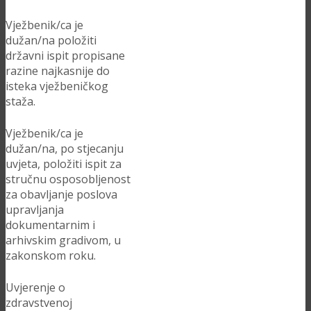
Vježbenik/ca je
dužan/na položiti
državni ispit propisane
razine najkasnije do
isteka vježbeničkog
staža.
Vježbenik/ca je
dužan/na, po stjecanju
uvjeta, položiti ispit za
stručnu osposobljenost
za obavljanje poslova
upravljanja
dokumentarnim i
arhivskim gradivom, u
zakonskom roku.
Uvjerenje o
zdravstvenoj