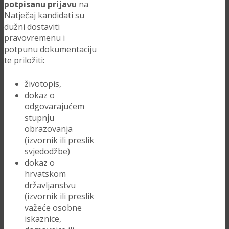
potpisanu prijavu
na
Natječaj kandidati su
dužni dostaviti
pravovremenu i
potpunu dokumentaciju
te priložiti:
životopis,
dokaz o
odgovarajućem
stupnju
obrazovanja
(izvornik ili preslik
svjedodžbe)
dokaz o
hrvatskom
državljanstvu
(izvornik ili preslik
važeće osobne
iskaznice,