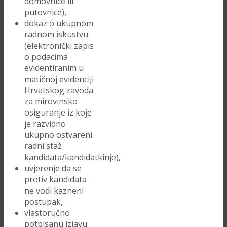
domovnice ili
putovnice),
dokaz o ukupnom
radnom iskustvu
(elektronički zapis
o podacima
evidentiranim u
matičnoj evidenciji
Hrvatskog zavoda
za mirovinsko
osiguranje iz koje
je razvidno
ukupno ostvareni
radni staž
kandidata/kandidatkinje),
uvjerenje da se
protiv kandidata
ne vodi kazneni
postupak,
vlastoručno
potpisanu izjavu