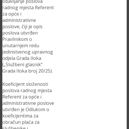
obavljanje poslova
radnog mjesta Referent
za opće i
administrativne
poslove, čiji je opis
poslova utvrđen
Pravilnikom o
unutarnjem redu
Jedinstvenog upravnog
odjela Grada Iloka
(„Službeni glasnik“
Grada Iloka broj 20/25).
Koeficijent složenosti
poslova radnog mjesta
Referent za opće i
administrativne poslove
utvrđen je Odlukom o
koeficijentima za
obračun plaća za
službenike i