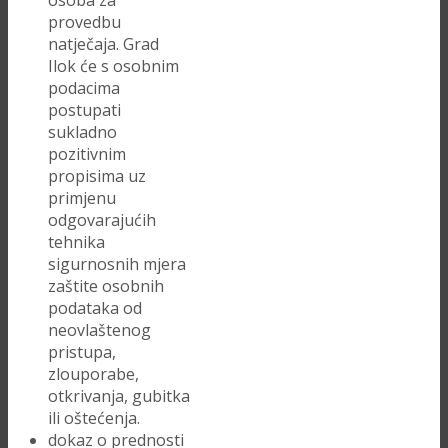
osoba za
provedbu
natječaja. Grad
Ilok će s osobnim
podacima
postupati
sukladno
pozitivnim
propisima uz
primjenu
odgovarajućih
tehnika
sigurnosnih mjera
zaštite osobnih
podataka od
neovlaštenog
pristupa,
zlouporabe,
otkrivanja, gubitka
ili oštećenja.
dokaz o prednosti