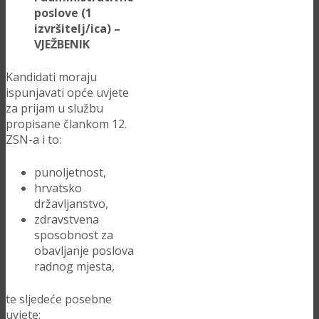
poslove
(1
izvršitelj/ica) –
VJEŽBENIK
Kandidati moraju
ispunjavati opće uvjete
za prijam u službu
propisane člankom 12.
ZSN-a i to:
punoljetnost,
hrvatsko
državljanstvo,
zdravstvena
sposobnost za
obavljanje poslova
radnog mjesta,
te sljedeće posebne
uvjete: