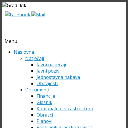
Menu
Skip
Naslovna
to
Natječaji
content
Javni natječaji
Javni pozivi
Jednostavna nabava
Obavijesti
Dokumenti
Financije
Glasnik
Komunalna infrastruktura
Obrasci
Planovi
Poslovnik gradskog vijeća