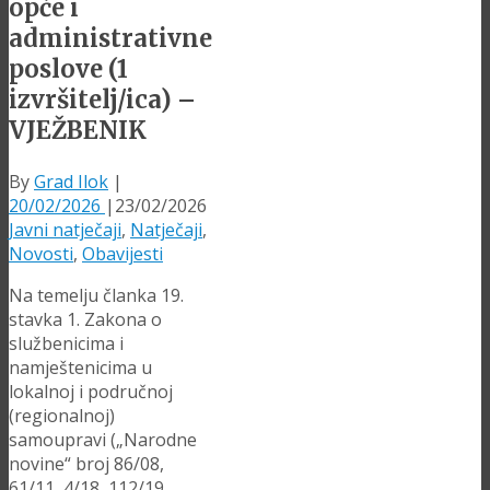
opće i
administrativne
poslove (1
izvršitelj/ica) –
VJEŽBENIK
By
Grad Ilok
|
20/02/2026
|
23/02/2026
Javni natječaji
,
Natječaji
,
Novosti
,
Obavijesti
Na temelju članka 19.
stavka 1. Zakona o
službenicima i
namještenicima u
lokalnoj i područnoj
(regionalnoj)
samoupravi („Narodne
novine“ broj 86/08,
61/11, 4/18, 112/19,