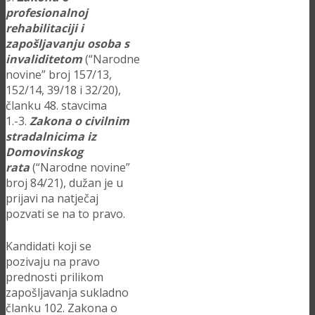
profesionalnoj
rehabilitaciji i
zapošljavanju osoba s
invaliditetom
(“Narodne
novine” broj 157/13,
152/14, 39/18 i 32/20),
članku 48. stavcima
1.-3.
Zakona o civilnim
stradalnicima iz
Domovinskog
rata
(“Narodne novine”
broj 84/21), dužan je u
prijavi na natječaj
pozvati se na to pravo.
Kandidati koji se
pozivaju na pravo
prednosti prilikom
zapošljavanja sukladno
članku 102. Zakona o