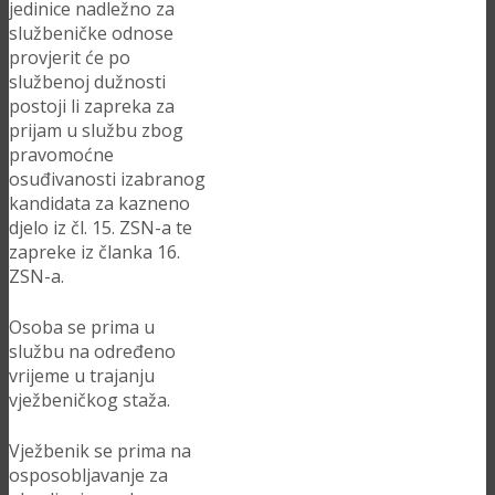
jedinice nadležno za
službeničke odnose
provjerit će po
službenoj dužnosti
postoji li zapreka za
prijam u službu zbog
pravomoćne
osuđivanosti izabranog
kandidata za kazneno
djelo iz čl. 15. ZSN-a te
zapreke iz članka 16.
ZSN-a.
Osoba se prima u
službu na određeno
vrijeme u trajanju
vježbeničkog staža.
Vježbenik se prima na
osposobljavanje za