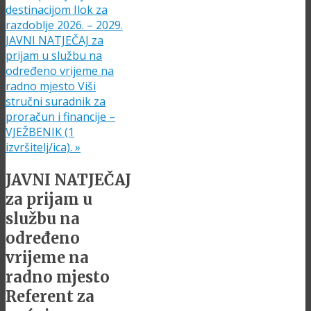
destinacijom Ilok za
razdoblje 2026. – 2029.
JAVNI NATJEČAJ za
prijam u službu na
određeno vrijeme na
radno mjesto Viši
stručni suradnik za
proračun i financije –
VJEŽBENIK (1
izvršitelj/ica).
»
JAVNI NATJEČAJ
za prijam u
službu na
određeno
vrijeme na
radno mjesto
Referent za