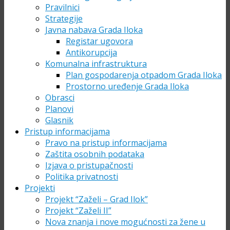
Pravilnici
Strategije
Javna nabava Grada Iloka
Registar ugovora
Antikorupcija
Komunalna infrastruktura
Plan gospodarenja otpadom Grada Iloka
Prostorno uređenje Grada Iloka
Obrasci
Planovi
Glasnik
Pristup informacijama
Pravo na pristup informacijama
Zaštita osobnih podataka
Izjava o pristupačnosti
Politika privatnosti
Projekti
Projekt “Zaželi – Grad Ilok”
Projekt “Zaželi II”
Nova znanja i nove mogućnosti za žene u