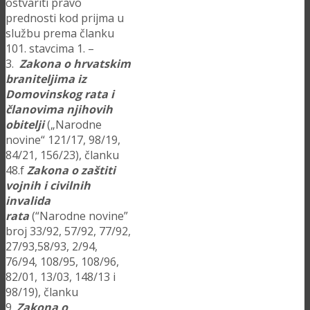
ostvariti pravo
prednosti kod prijma u
službu prema članku
101. stavcima 1. –
3.
Zakona o hrvatskim
braniteljima iz
Domovinskog rata i
članovima njihovih
obitelji
(„Narodne
novine“ 121/17, 98/19,
84/21, 156/23), članku
48.f
Zakona o zaštiti
vojnih i civilnih
invalida
rata
(“Narodne novine”
broj 33/92, 57/92, 77/92,
27/93,58/93, 2/94,
76/94, 108/95, 108/96,
82/01, 13/03, 148/13 i
98/19), članku
9.
Zakona o