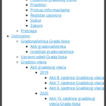
Pravilnici
Pristup informacijama
Registar ugovora
Statut
Zakoni
Pretraga
Ustrojstvo
Gradonačelnica Grada Iloka
Akti gradonačelnika
Izvještaji gradonačelnice
Upravni odjeli Grada Iloka
Gradsko vijeće
Akti gradskog vijeća
2019
Akti 8. sjednice Gradskog vijeća
Akti 7. sjednice Gradskog vijeća
Akti 6. sjednice Gradskog vijeća
2020
Akti 15. sjednice gradskog
vijeća Grada Iloka