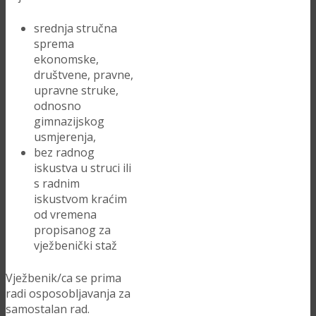
srednja stručna
sprema
ekonomske,
društvene, pravne,
upravne struke,
odnosno
gimnazijskog
usmjerenja,
bez radnog
iskustva u struci ili
s radnim
iskustvom kraćim
od vremena
propisanog za
vježbenički staž
Vježbenik/ca se prima
radi osposobljavanja za
samostalan rad.