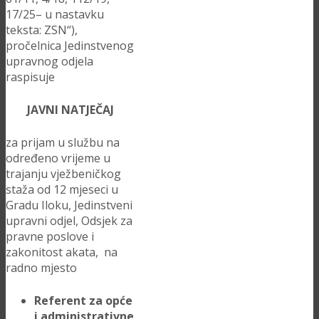
17/25– u nastavku
teksta: ZSN“),
pročelnica Jedinstvenog
upravnog odjela
raspisuje
JAVNI NATJEČAJ
za prijam u službu na
određeno vrijeme u
trajanju vježbeničkog
staža od 12 mjeseci u
Gradu Iloku, Jedinstveni
upravni odjel, Odsjek za
pravne poslove i
zakonitost akata, na
radno mjesto
Referent za opće
i administrativne