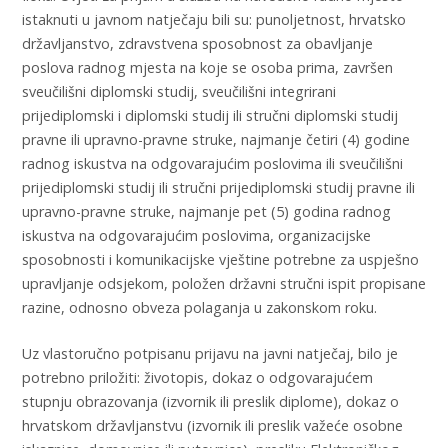
istaknuti u javnom natječaju bili su: punoljetnost, hrvatsko
državljanstvo, zdravstvena sposobnost za obavljanje
poslova radnog mjesta na koje se osoba prima, završen
sveučilišni diplomski studij, sveučilišni integrirani
prijediplomski i diplomski studij ili stručni diplomski studij
pravne ili upravno-pravne struke, najmanje četiri (4) godine
radnog iskustva na odgovarajućim poslovima ili sveučilišni
prijediplomski studij ili stručni prijediplomski studij pravne ili
upravno-pravne struke, najmanje pet (5) godina radnog
iskustva na odgovarajućim poslovima, organizacijske
sposobnosti i komunikacijske vještine potrebne za uspješno
upravljanje odsjekom, položen državni stručni ispit propisane
razine, odnosno obveza polaganja u zakonskom roku.
Uz vlastoručno potpisanu prijavu na javni natječaj, bilo je
potrebno priložiti: životopis, dokaz o odgovarajućem
stupnju obrazovanja (izvornik ili preslik diplome), dokaz o
hrvatskom državljanstvu (izvornik ili preslik važeće osobne