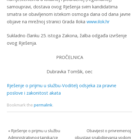
samoupravi, dostava ovog Rješenja svim kandidatima
smatra se obavljenom istekom osmoga dana od dana javne
objave na mrežnoj stranici Grada Iloka
www.ilok.hr
Sukladno članku 25. istoga Zakona, žalba odgađa izvršenje
ovog Rješenja.
PROČELNICA
Dubravka Tomšik, oec
Rješenje o prijmu u službu-Voditelj odsjeka za pravne
poslove i zakonitost akata
Bookmark the
permalink
.
«
Rješenje o prijmu u službu
Obavijest o privremenoj
Administrativnog tajnika/ce
obustavi snabdijevanja vodom