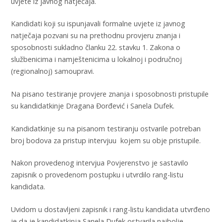
uvjete iz javnog natječaja.
Kandidati koji su ispunjavali formalne uvjete iz javnog
natječaja pozvani su na prethodnu provjeru znanja i
sposobnosti sukladno članku 22. stavku 1. Zakona o
službenicima i namještenicima u lokalnoj i područnoj
(regionalnoj) samoupravi.
Na pisano testiranje provjere znanja i sposobnosti pristupile
su kandidatkinje Dragana Đorđević i Sanela Dufek.
Kandidatkinje su na pisanom testiranju ostvarile potreban
broj bodova za pristup intervjuu kojem su obje pristupile.
Nakon provedenog intervjua Povjerenstvo je sastavilo
zapisnik o provedenom postupku i utvrdilo rang-listu
kandidata.
Uvidom u dostavljeni zapisnik i rang-listu kandidata utvrđeno
je da je kandidatkinja Sanela Dufek ostvarila najbolje