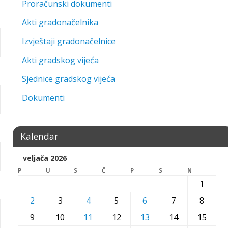
Proračunski dokumenti
Akti gradonačelnika
Izvještaji gradonačelnice
Akti gradskog vijeća
Sjednice gradskog vijeća
Dokumenti
Kalendar
veljača 2026
P
U
S
Č
P
S
N
1
2
3
4
5
6
7
8
9
10
11
12
13
14
15