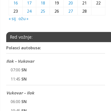
16
17
18
19
20
21
22
23
24
25
26
27
28
« sij
ožu »
Red vožnje:
Polasci autobusa:
Ilok – Vukovar
07:00
SN
11:45
SN
Vukovar – Ilok
06:00
SN
10:45
SN