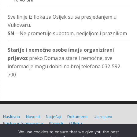
Sve linije iz Iloka za Osijek su sa presjedanjem u
Vukovaru.
SN
– Ne prometuje subotom, nedjeljom i praznikom
Starije i nemoćne osobe imaju organizirani
prijevoz
preko Doma za stare i nemoćne, sve
informacije mogu dobiti na broj telefona 032-592-
700
Naslovna
Novosti
Natječaji
Dokumenti
Ustrojstvo
Pristup informacijama
Projekti
O Iloku
We use cookies to ensure that we give you the best
Grad Ilok (C) Sva prava pridržana. Izradio:
Admin d.o.o.