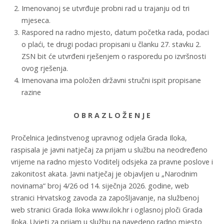
Imenovanoj se utvrđuje probni rad u trajanju od tri
mjeseca.
Raspored na radno mjesto, datum početka rada, podaci
o plaći, te drugi podaci propisani u članku 27. stavku 2.
ZSN bit će utvrđeni rješenjem o rasporedu po izvršnosti
ovog rješenja.
Imenovana ima položen državni stručni ispit propisane
razine
O B R A Z L O Ž E N J E
Pročelnica Jedinstvenog upravnog odjela Grada Iloka,
raspisala je javni natječaj za prijam u službu na neodređeno
vrijeme na radno mjesto Voditelj odsjeka za pravne poslove i
zakonitost akata. Javni natječaj je objavljen u „Narodnim
novinama“ broj 4/26 od 14. siječnja 2026. godine, web
stranici Hrvatskog zavoda za zapošljavanje, na službenoj
web stranici Grada Iloka www.ilok.hr i oglasnoj ploči Grada
Iloka. Uvjeti za prijam u službu na navedeno radno mjesto