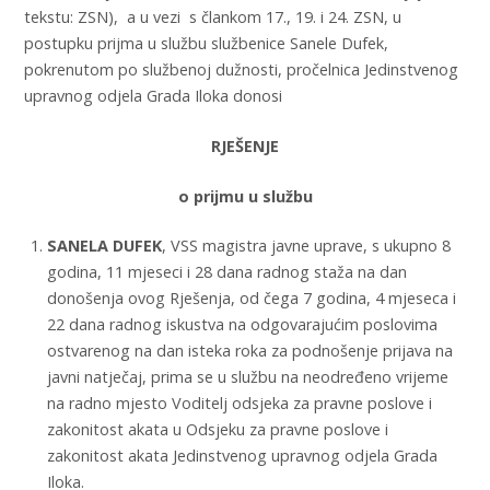
tekstu: ZSN), a u vezi s člankom 17., 19. i 24. ZSN, u
postupku prijma u službu službenice Sanele Dufek,
pokrenutom po službenoj dužnosti, pročelnica Jedinstvenog
upravnog odjela Grada Iloka donosi
RJEŠENJE
o prijmu u službu
SANELA DUFEK
, VSS magistra javne uprave, s ukupno 8
godina, 11 mjeseci i 28 dana radnog staža na dan
donošenja ovog Rješenja, od čega 7 godina, 4 mjeseca i
22 dana radnog iskustva na odgovarajućim poslovima
ostvarenog na dan isteka roka za podnošenje prijava na
javni natječaj, prima se u službu na neodređeno vrijeme
na radno mjesto Voditelj odsjeka za pravne poslove i
zakonitost akata u Odsjeku za pravne poslove i
zakonitost akata Jedinstvenog upravnog odjela Grada
Iloka.