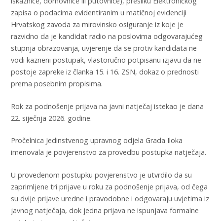
iskaznice, domovnice ili putovnice), presliku Elektroničkog
zapisa o podacima evidentiranim u matičnoj evidenciji
Hrvatskog zavoda za mirovinsko osiguranje iz koje je
razvidno da je kandidat radio na poslovima odgovarajućeg
stupnja obrazovanja, uvjerenje da se protiv kandidata ne
vodi kazneni postupak, vlastoručno potpisanu izjavu da ne
postoje zapreke iz članka 15. i 16. ZSN, dokaz o prednosti
prema posebnim propisima.
Rok za podnošenje prijava na javni natječaj istekao je dana
22. siječnja 2026. godine.
Pročelnica Jedinstvenog upravnog odjela Grada Iloka
imenovala je povjerenstvo za provedbu postupka natječaja.
U provedenom postupku povjerenstvo je utvrdilo da su
zaprimljene tri prijave u roku za podnošenje prijava, od čega
su dvije prijave uredne i pravodobne i odgovaraju uvjetima iz
javnog natječaja, dok jedna prijava ne ispunjava formalne