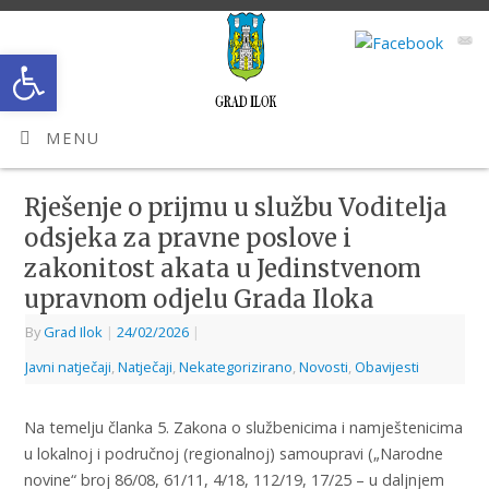
Open toolbar
MENU
Rješenje o prijmu u službu Voditelja
odsjeka za pravne poslove i
zakonitost akata u Jedinstvenom
upravnom odjelu Grada Iloka
By
Grad Ilok
|
24/02/2026
|
Javni natječaji
,
Natječaji
,
Nekategorizirano
,
Novosti
,
Obavijesti
Na temelju članka 5. Zakona o službenicima i namještenicima
u lokalnoj i područnoj (regionalnoj) samoupravi („Narodne
novine“ broj 86/08, 61/11, 4/18, 112/19, 17/25 – u daljnjem