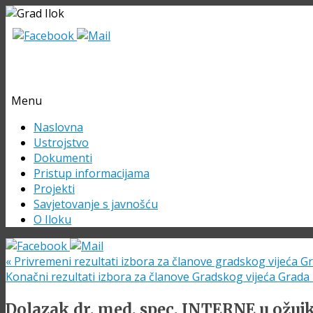
Menu
Skip
Naslovna
to
Ustrojstvo
content
Dokumenti
Pristup informacijama
Projekti
Savjetovanje s javnošću
O Iloku
«
Privremeni rezultati izbora za članove gradskog vijeća Gr
Konačni rezultati izbora za članove Gradskog vijeća Grada
Dolazak dr. med. spec. INTERNE u ožuj