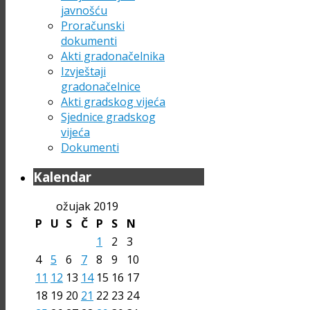
javnošću
Proračunski
dokumenti
Akti gradonačelnika
Izvještaji
gradonačelnice
Akti gradskog vijeća
Sjednice gradskog
vijeća
Dokumenti
Kalendar
ožujak 2019
P
U
S
Č
P
S
N
1
2
3
4
5
6
7
8
9
10
11
12
13
14
15
16
17
18
19
20
21
22
23
24