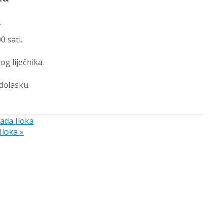
i
0 sati.
og liječnika.
dolasku.
ada Iloka
 Iloka
»