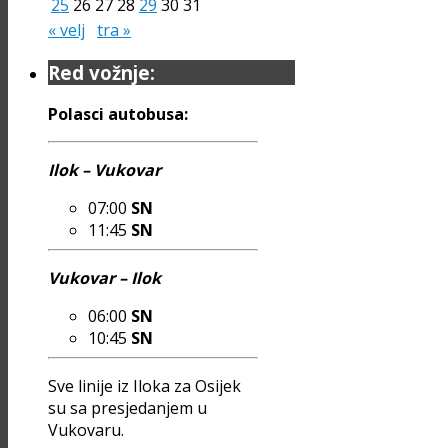
25
26
27
28
29
30
31
« velj
tra »
Red vožnje:
Polasci autobusa:
Ilok – Vukovar
07:00
SN
11:45
SN
Vukovar – Ilok
06:00
SN
10:45
SN
Sve linije iz Iloka za Osijek
su sa presjedanjem u
Vukovaru.