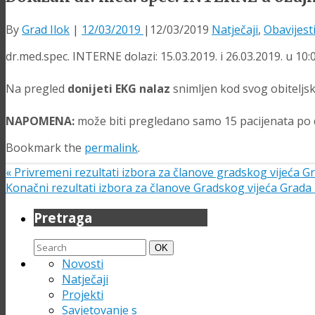
By
Grad Ilok
|
12/03/2019
|
12/03/2019
Natječaji
,
Obavijest
dr.med.spec. INTERNE dolazi: 15.03.2019. i 26.03.2019. u 10:0
Na pregled
donijeti EKG nalaz
snimljen kod svog obiteljsk
NAPOMENA:
može biti pregledano samo 15 pacijenata po 
Bookmark the
permalink
.
«
Privremeni rezultati izbora za članove gradskog vijeća Gr
Konačni rezultati izbora za članove Gradskog vijeća Grada
Pretraga
Search
Search
OK
for:
Novosti
Natječaji
Projekti
Savjetovanje s