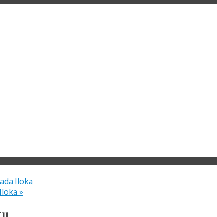
ada Iloka
 Iloka
»
ku