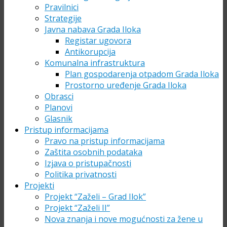
Pravilnici
Strategije
Javna nabava Grada Iloka
Registar ugovora
Antikorupcija
Komunalna infrastruktura
Plan gospodarenja otpadom Grada Iloka
Prostorno uređenje Grada Iloka
Obrasci
Planovi
Glasnik
Pristup informacijama
Pravo na pristup informacijama
Zaštita osobnih podataka
Izjava o pristupačnosti
Politika privatnosti
Projekti
Projekt “Zaželi – Grad Ilok”
Projekt “Zaželi II”
Nova znanja i nove mogućnosti za žene u