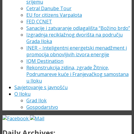
srijemu
Cetral Danube Tour
EU for citizens Varpalota
FED CCNET
Sanacije i zatvaranje odlagališta “Božino brdo”
Izgradnja reciklažnog dvorišta na području
Grada Iloka
INER – Inteligentni energetski menadžment i
promocija obnovljivih izvora energije
IQM Destination
Rekonstrukcija zidina, zgrade Žitnice,
Podrumareve kuće i Franjevačkog samostana
u Iloku
Savjetovanje s javnošću
O Iloku
Grad Ilok
Gospodarstvo
Daily Archives: