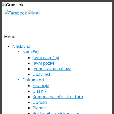
Menu
Skip
Naslovna
to
Natječaji
content
Javni natječaji
Javni pozivi
Jednostavna nabava
Obavijesti
Dokumenti
Financije
Glasnik
Komunalna infrastruktura
Obrasci
Planovi
Poslovnik gradskog vijeća