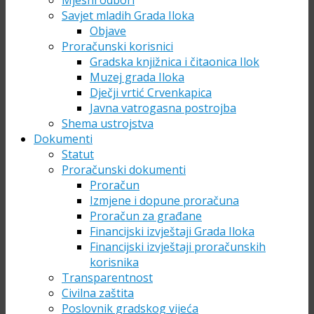
Mjesni odbori
Savjet mladih Grada Iloka
Objave
Proračunski korisnici
Gradska knjižnica i čitaonica Ilok
Muzej grada Iloka
Dječji vrtić Crvenkapica
Javna vatrogasna postrojba
Shema ustrojstva
Dokumenti
Statut
Proračunski dokumenti
Proračun
Izmjene i dopune proračuna
Proračun za građane
Financijski izvještaji Grada Iloka
Financijski izvještaji proračunskih
korisnika
Transparentnost
Civilna zaštita
Poslovnik gradskog vijeća