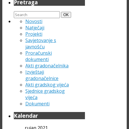
Pretraga
Search
Search
OK
for:
Novosti
Natječaji
Projekti
Savjetovanje s
javnošću
Proračunski
dokumenti
Akti gradonačelnika
Izvještaji
gradonačelnice
Akti gradskog vijeća
Sjednice gradskog
vijeća
Dokumenti
Kalendar
rujan 2021