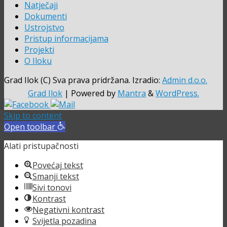
Natječaji
Dokumenti
Ustrojstvo
Pristup informacijama
Projekti
O Iloku
Grad Ilok (C) Sva prava pridržana. Izradio:
Admin d.o.o.
Grad Ilok
| Powered by
Mantra
&
WordPress.
Skip to content
Open toolbar
Alati pristupačnosti
Povećaj tekst
Smanji tekst
Sivi tonovi
Kontrast
Negativni kontrast
Svijetla pozadina