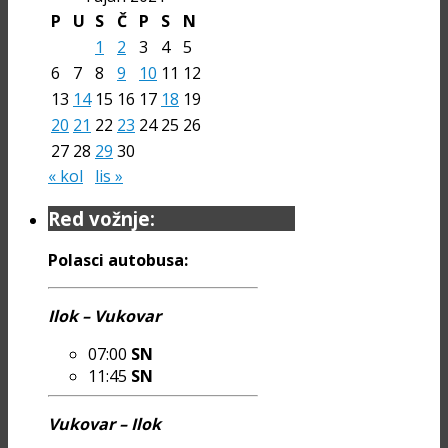
P
U
S
Č
P
S
N
1
2
3
4
5
6
7
8
9
10
11
12
13
14
15
16
17
18
19
20
21
22
23
24
25
26
27
28
29
30
« kol
lis »
Red vožnje:
Polasci autobusa:
Ilok – Vukovar
07:00
SN
11:45
SN
Vukovar – Ilok