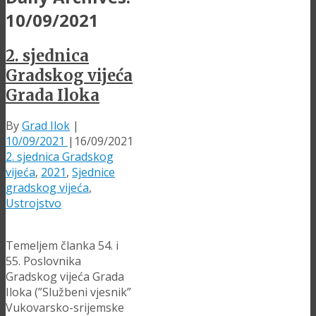
10/09/2021
2. sjednica
Gradskog vijeća
Grada Iloka
By
Grad Ilok
|
10/09/2021
|
16/09/2021
2. sjednica Gradskog
vijeća
,
2021
,
Sjednice
gradskog vijeća
,
Ustrojstvo
Temeljem članka 54. i
55. Poslovnika
Gradskog vijeća Grada
Iloka (”Službeni vjesnik”
Vukovarsko-srijemske