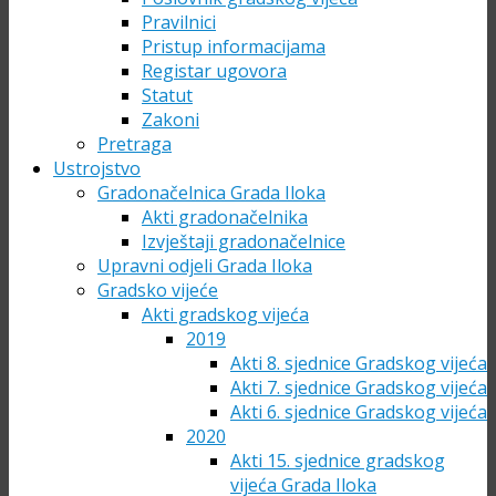
Pravilnici
Pristup informacijama
Registar ugovora
Statut
Zakoni
Pretraga
Ustrojstvo
Gradonačelnica Grada Iloka
Akti gradonačelnika
Izvještaji gradonačelnice
Upravni odjeli Grada Iloka
Gradsko vijeće
Akti gradskog vijeća
2019
Akti 8. sjednice Gradskog vijeća
Akti 7. sjednice Gradskog vijeća
Akti 6. sjednice Gradskog vijeća
2020
Akti 15. sjednice gradskog
vijeća Grada Iloka