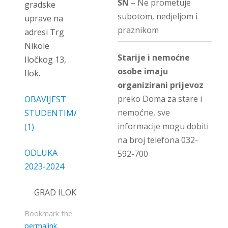
SN
– Ne prometuje
gradske
subotom, nedjeljom i
uprave na
praznikom
adresi Trg
Nikole
Starije i nemoćne
Iločkog 13,
osobe imaju
Ilok.
organizirani prijevoz
preko Doma za stare i
OBAVIJEST
nemoćne, sve
STUDENTIMA
informacije mogu dobiti
(1)
na broj telefona 032-
ODLUKA
592-700
2023-2024
GRAD ILOK
Bookmark the
permalink
.