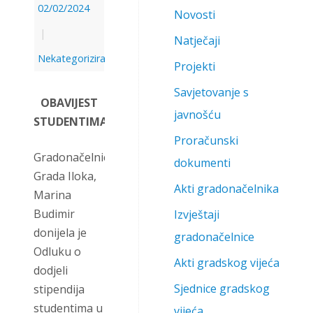
02/02/2024
Novosti
|
Natječaji
Nekategorizirano
Projekti
Savjetovanje s
OBAVIJEST
javnošću
STUDENTIMA
Proračunski
Gradonačelnica
dokumenti
Grada Iloka,
Akti gradonačelnika
Marina
Budimir
Izvještaji
donijela je
gradonačelnice
Odluku o
Akti gradskog vijeća
dodjeli
Sjednice gradskog
stipendija
studentima u
vijeća