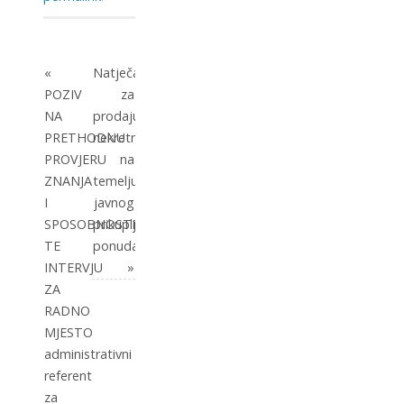
«
Natječaj
POZIV
za
NA
prodaju
PRETHODNU
nekretnina
PROVJERU
na
ZNANJA
temelju
I
javnog
SPOSOBNOSTI
prikupljanja
TE
ponuda
INTERVJU
»
ZA
RADNO
MJESTO
administrativni
referent
za