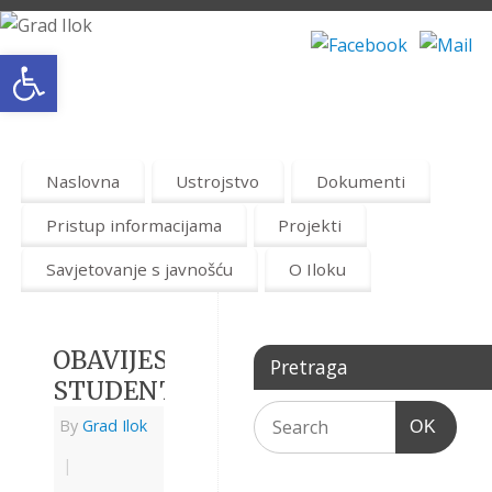
Open toolbar
Naslovna
Ustrojstvo
Dokumenti
Pristup informacijama
Projekti
Savjetovanje s javnošću
O Iloku
OBAVIJEST
Pretraga
STUDENTIMA
By
Grad Ilok
OK
|