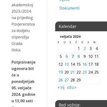
akademskoj
Dokumenti
2023./2024.
na prijedlog
Povjerenstva
Kalendar
za dodjelu
veljača 2024
stipendija
P
U
S
Č
P
S
N
Grada
1
2
3
4
Iloka.
5
6
7
8
9
10
11
Potpisivanje
12
13
14
15
16
17
18
ugovora bit
19
20
21
22
23
24
25
će u
26
27
28
29
ponedjeljak
« sij
ožu »
05. veljače
2024. godine
u 13,00 sati
Red vožnje: