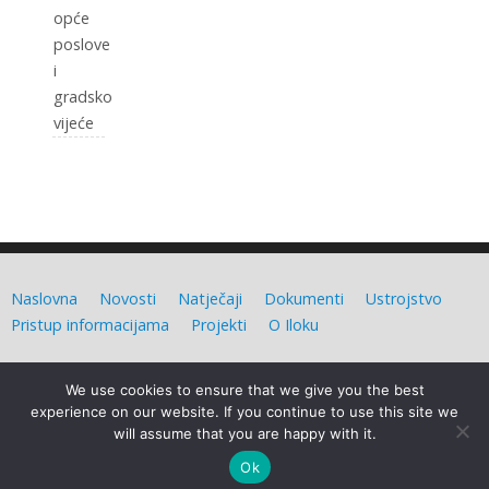
opće
poslove
i
gradsko
vijeće
Naslovna
Novosti
Natječaji
Dokumenti
Ustrojstvo
Pristup informacijama
Projekti
O Iloku
Grad Ilok (C) Sva prava
We use cookies to ensure that we give you the best
pridržana. Izradio:
Admin d.o.o.
experience on our website. If you continue to use this site we
will assume that you are happy with it.
Grad Ilok
| Powered by
Mantra
&
WordPress.
Ok