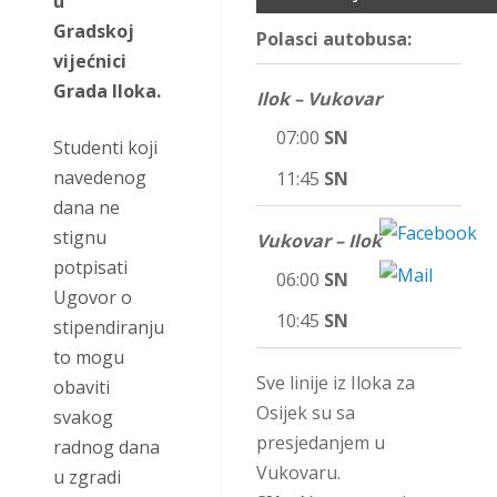
u
Gradskoj
Polasci autobusa:
vijećnici
Grada Iloka.
Ilok – Vukovar
07:00
SN
Studenti koji
navedenog
11:45
SN
dana ne
stignu
Vukovar – Ilok
potpisati
06:00
SN
Ugovor o
10:45
SN
stipendiranju
to mogu
Sve linije iz Iloka za
obaviti
Osijek su sa
svakog
presjedanjem u
radnog dana
Vukovaru.
u zgradi