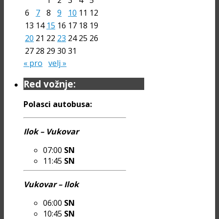
6
7
8
9
10
11
12
13
14
15
16
17
18
19
20
21
22
23
24
25
26
27
28
29
30
31
« pro
velj »
Red vožnje:
Polasci autobusa:
Ilok – Vukovar
07:00
SN
11:45
SN
Vukovar – Ilok
06:00
SN
10:45
SN