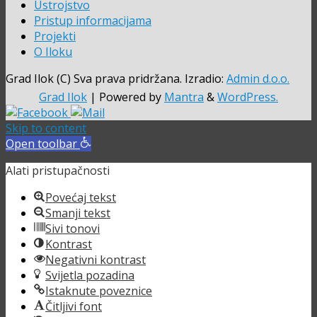
Ustrojstvo
Pristup informacijama
Projekti
O Iloku
Grad Ilok (C) Sva prava pridržana. Izradio:
Admin d.o.o.
Grad Ilok
| Powered by
Mantra
&
WordPress.
Skip to content
Open toolbar
Alati pristupačnosti
Povećaj tekst
Smanji tekst
Sivi tonovi
Kontrast
Negativni kontrast
Svijetla pozadina
Istaknute poveznice
Čitljivi font