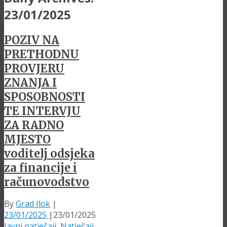
23/01/2025
POZIV NA
PRETHODNU
PROVJERU
ZNANJA I
SPOSOBNOSTI
TE INTERVJU
ZA RADNO
MJESTO
voditelj odsjeka
za financije i
računovodstvo
By
Grad Ilok
|
23/01/2025
|
23/01/2025
Javni natječaji
,
Natječaji
,