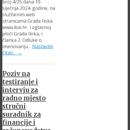
broj 4/25 dana 10.
siječnja 2024. godine, na
službenim web
stranicama Grada Iloka
www.ilok.hr i oglasnoj
ploči Grada Iloka, i
članka 2. Odluke o
imenovanju…
Nastavite
čitati…
→
Poziv na
testiranje i
intervju za
radno mjesto
stručni
suradnik za
financije i