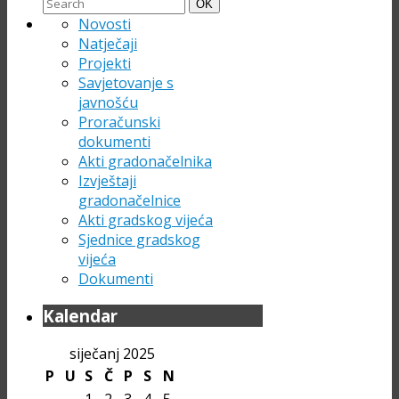
Search
Search
OK
for:
Novosti
Natječaji
Projekti
Savjetovanje s
javnošću
Proračunski
dokumenti
Akti gradonačelnika
Izvještaji
gradonačelnice
Akti gradskog vijeća
Sjednice gradskog
vijeća
Dokumenti
Kalendar
siječanj 2025
P
U
S
Č
P
S
N
1
2
3
4
5