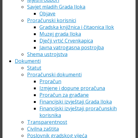
Mjesni odbori
Savjet mladih Grada Iloka
Objave
Proračunski korisnici
Gradska knjižnica i čitaonica Ilok
Muzej grada Iloka
Dječji vrtić Crvenkapica
Javna vatrogasna postrojba
Shema ustrojstva
Dokumenti
Statut
Proračunski dokumenti
Proračun
Izmjene i dopune proračuna
Proračun za građane
Financijski izvještaji Grada Iloka
Financijski izvještaji proračunskih
korisnika
Transparentnost
Civilna zaštita
Poslovnik gradskog vijeća