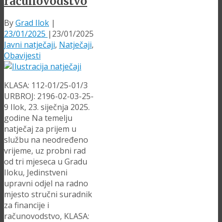
računovodstvo
By
Grad Ilok
|
23/01/2025
|
23/01/2025
Javni natječaji
,
Natječaji
,
Obavijesti
KLASA: 112-01/25-01/3
URBROJ: 2196-02-03-25-
9 Ilok, 23. siječnja 2025.
godine Na temelju
natječaj za prijem u
službu na neodređeno
vrijeme, uz probni rad
od tri mjeseca u Gradu
Iloku, Jedinstveni
upravni odjel na radno
mjesto stručni suradnik
za financije i
računovodstvo, KLASA: