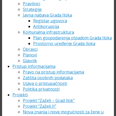
Pravilnici
Strategije
Javna nabava Grada Iloka
Registar ugovora
Antikorupcija
Komunalna infrastruktura
Plan gospodarenja otpadom Grada Iloka
Prostorno uređenje Grada Iloka
Obrasci
Planovi
Glasnik
Pristup informacijama
Pravo na pristup informacijama
Zaštita osobnih podataka
Izjava o pristupačnosti
Politika privatnosti
Projekti
Projekt “Zaželi – Grad Ilok”
Projekt “Zaželi II”
Nova znanja i nove mogućnosti za žene u