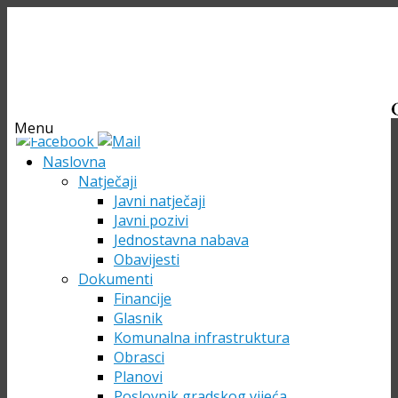
Menu
Skip
Naslovna
to
Natječaji
content
Javni natječaji
Javni pozivi
Jednostavna nabava
Obavijesti
Dokumenti
Financije
Glasnik
Komunalna infrastruktura
Obrasci
Planovi
Poslovnik gradskog vijeća