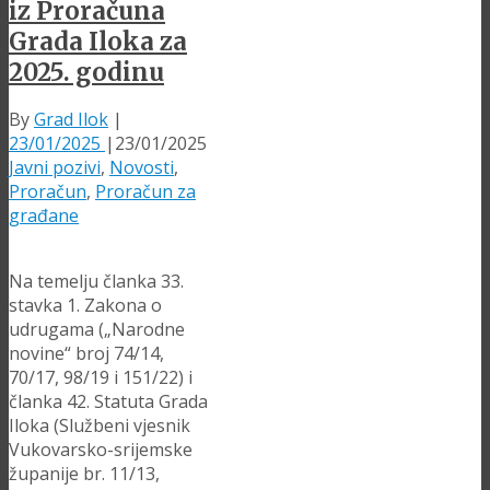
iz Proračuna
Grada Iloka za
2025. godinu
By
Grad Ilok
|
23/01/2025
|
23/01/2025
Javni pozivi
,
Novosti
,
Proračun
,
Proračun za
građane
Na temelju članka 33.
stavka 1. Zakona o
udrugama („Narodne
novine“ broj 74/14,
70/17, 98/19 i 151/22) i
članka 42. Statuta Grada
Iloka (Službeni vjesnik
Vukovarsko-srijemske
županije br. 11/13,