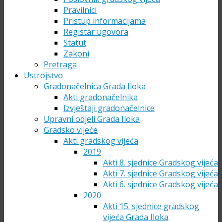
Pravilnici
Pristup informacijama
Registar ugovora
Statut
Zakoni
Pretraga
Ustrojstvo
Gradonačelnica Grada Iloka
Akti gradonačelnika
Izvještaji gradonačelnice
Upravni odjeli Grada Iloka
Gradsko vijeće
Akti gradskog vijeća
2019
Akti 8. sjednice Gradskog vijeća
Akti 7. sjednice Gradskog vijeća
Akti 6. sjednice Gradskog vijeća
2020
Akti 15. sjednice gradskog
vijeća Grada Iloka