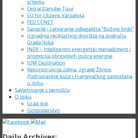
srijemu
Cetral Danube Tour
EU for citizens Varpalota
FED CCNET
Sanacije i zatvaranje odlagališta “Božino brdo”
Izgradnja reciklažnog dvorišta na području
Grada Iloka
INER – Inteligentni energetski menadžment i
promocija obnovljivih izvora energije
IQM Destination
Rekonstrukcija zidina, zgrade Žitnice,
Podrumareve kuće i Franjevačkog samostana
u Iloku
Savjetovanje s javnošću
O Iloku
Grad Ilok
Gospodarstvo
Daily Archives: