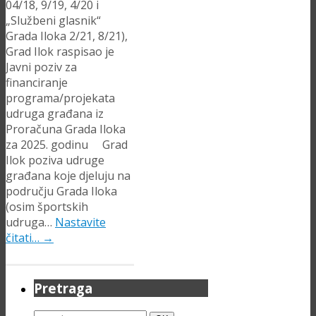
04/18, 9/19, 4/20 i
„Službeni glasnik“
Grada Iloka 2/21, 8/21),
Grad Ilok raspisao je
Javni poziv za
financiranje
programa/projekata
udruga građana iz
Proračuna Grada Iloka
za 2025. godinu Grad
Ilok poziva udruge
građana koje djeluju na
području Grada Iloka
(osim športskih
udruga…
Nastavite
čitati…
→
Pretraga