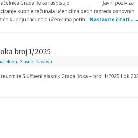
načelnica Grada Iloka raspisuje Javni poziv za
nciranje kupnje računala učenicima petih razreda osnovnih
at će kupnju računala učenicima petih…
Nastavite čitati…
oka broj 1/2025
načelnika
,
Glasnik
,
Novosti
reuzmite Službeni glasnik Grada Iloka – broj 1/2025 Ilok 20