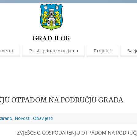
menti
Pristup informacijama
Projekti
Savj
NJU OTPADOM NA PODRUČJU GRADA
zirano
,
Novosti
,
Obavijesti
EŠĆE O GOSPODARENJU OTPADOM NA PODRUČ