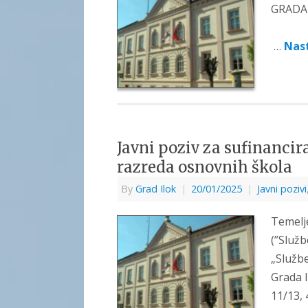
GRA
…
Nast
Javni poziv za sufinanci
razreda osnovnih škola
By
Grad Ilok
|
20/01/2025
|
Javni pozivi
Temelj
(”Služb
„Službe
Grada I
11/13, 