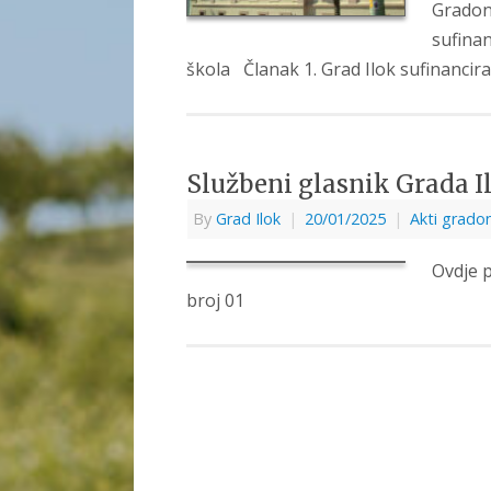
Grado
sufina
škola Članak 1. Grad Ilok sufinancir
Službeni glasnik Grada Il
By
Grad Ilok
|
20/01/2025
|
Akti grado
Ovdje p
broj 01