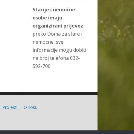
Starije i nemoćne
osobe imaju
organizirani prijevoz
preko Doma za stare i
nemoćne, sve
informacije mogu dobiti
na broj telefona 032-
592-700
Projekti
O Iloku