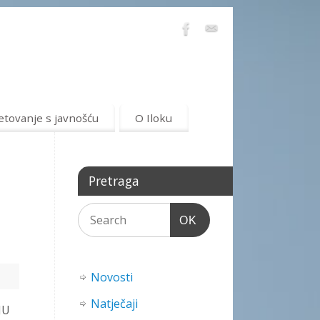
etovanje s javnošću
O Iloku
Pretraga
OK
Novosti
Natječaji
JU