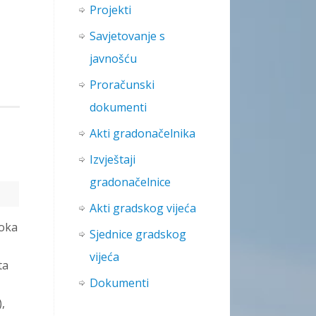
Projekti
Savjetovanje s
javnošću
Proračunski
dokumenti
Akti gradonačelnika
Izvještaji
gradonačelnice
Akti gradskog vijeća
loka
Sjednice gradskog
vijeća
ta
Dokumenti
,