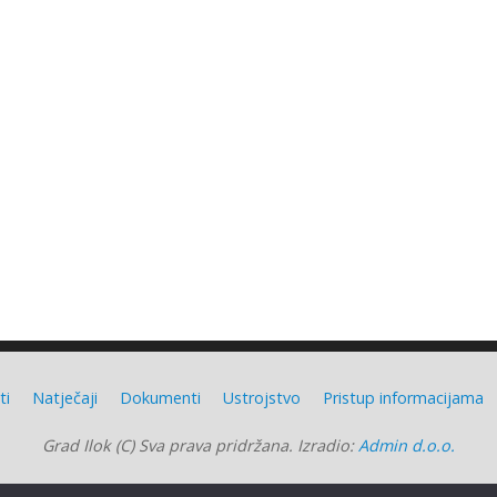
ti
Natječaji
Dokumenti
Ustrojstvo
Pristup informacijama
Grad Ilok (C) Sva prava pridržana. Izradio:
Admin d.o.o.
Grad Ilok
| Powered by
Mantra
&
WordPress.