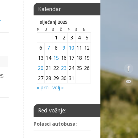
Kalendar
→
siječanj 2025
P
U
S
Č
P
S
N
1
2
3
4
5
6
7
8
9
10
11
12
13
14
15
16
17
18
19
20
21
22
23
24
25
26
25
27
28
29
30
31
« pro
velj »
Red vožnje:
Polasci autobusa: