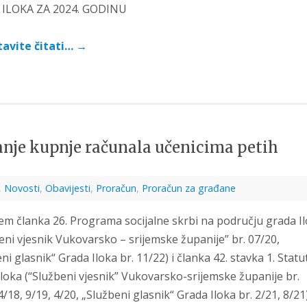
DA ILOKA ZA 2024. GODINU
avite čitati…
→
ranje kupnje računala učenicima petih
,
Novosti
,
Obavijesti
,
Proračun
,
Proračun za građane
em članka 26. Programa socijalne skrbi na području grada I
eni vjesnik Vukovarsko – srijemske županije” br. 07/20,
ni glasnik“ Grada Iloka br. 11/22) i članka 42. stavka 1. Statu
loka (“Službeni vjesnik” Vukovarsko-srijemske županije br.
4/18, 9/19, 4/20, „Službeni glasnik“ Grada Iloka br. 2/21, 8/21)