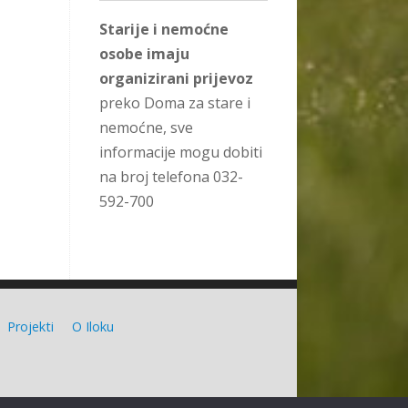
Starije i nemoćne
osobe imaju
organizirani prijevoz
preko Doma za stare i
nemoćne, sve
informacije mogu dobiti
na broj telefona 032-
592-700
Projekti
O Iloku