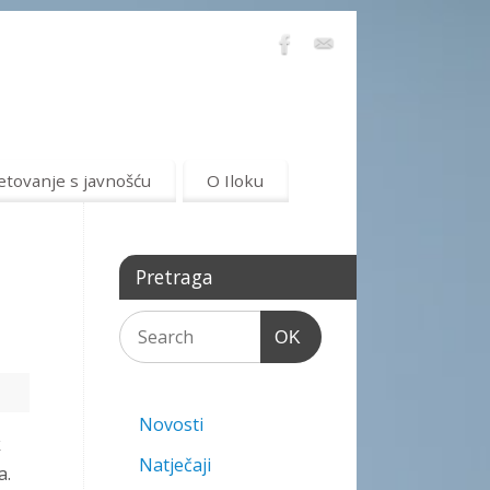
etovanje s javnošću
O Iloku
Pretraga
OK
Novosti
k
Natječaji
a.