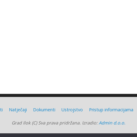
ti
Natječaji
Dokumenti
Ustrojstvo
Pristup informacijama
Grad Ilok (C) Sva prava pridržana. Izradio:
Admin d.o.o.
Grad Ilok
| Powered by
Mantra
&
WordPress.