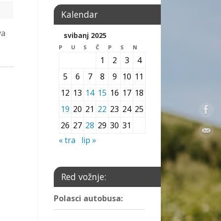
Kalendar
va
svibanj 2025
P
U
S
Č
P
S
N
1
2
3
4
5
6
7
8
9
10
11
12
13
14
15
16
17
18
19
20
21
22
23
24
25
26
27
28
29
30
31
« tra
lip »
Red vožnje:
Polasci autobusa: