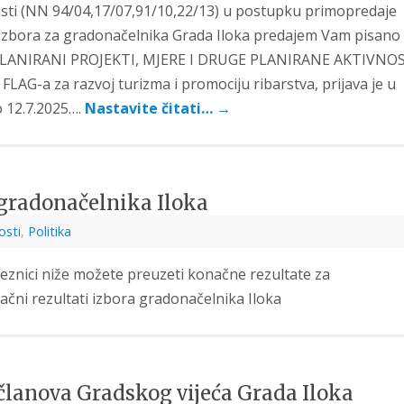
sti (NN 94/04,17/07,91/10,22/13) u postupku primopredaje
h izbora za gradonačelnika Grada Iloka predajem Vam pisano
A. PLANIRANI PROJEKTI, MJERE I DRUGE PLANIRANE AKTIVNO
 FLAG-a za razvoj turizma i promociju ribarstva, prijava je u
o 12.7.2025….
Nastavite čitati…
→
 gradonačelnika Iloka
osti
,
Politika
eznici niže možete preuzeti konačne rezultate za
čni rezultati izbora gradonačelnika Iloka
 članova Gradskog vijeća Grada Iloka