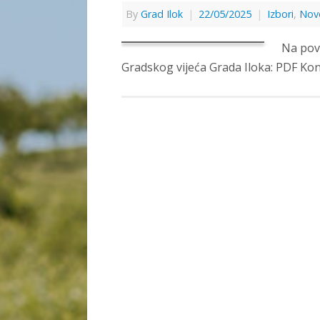
By
Grad Ilok
|
22/05/2025
|
Izbori
,
Nov
Na pov
Gradskog vijeća Grada Iloka: PDF Kon