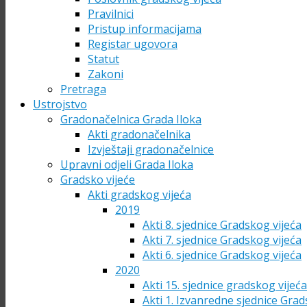
Pravilnici
Pristup informacijama
Registar ugovora
Statut
Zakoni
Pretraga
Ustrojstvo
Gradonačelnica Grada Iloka
Akti gradonačelnika
Izvještaji gradonačelnice
Upravni odjeli Grada Iloka
Gradsko vijeće
Akti gradskog vijeća
2019
Akti 8. sjednice Gradskog vijeća
Akti 7. sjednice Gradskog vijeća
Akti 6. sjednice Gradskog vijeća
2020
Akti 15. sjednice gradskog vijeć
Akti 1. Izvanredne sjednice Grad