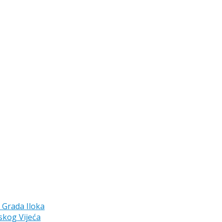
a Grada Iloka
skog Vijeća