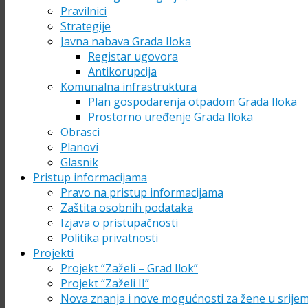
Pravilnici
Strategije
Javna nabava Grada Iloka
Registar ugovora
Antikorupcija
Komunalna infrastruktura
Plan gospodarenja otpadom Grada Iloka
Prostorno uređenje Grada Iloka
Obrasci
Planovi
Glasnik
Pristup informacijama
Pravo na pristup informacijama
Zaštita osobnih podataka
Izjava o pristupačnosti
Politika privatnosti
Projekti
Projekt “Zaželi – Grad Ilok”
Projekt “Zaželi II”
Nova znanja i nove mogućnosti za žene u srije