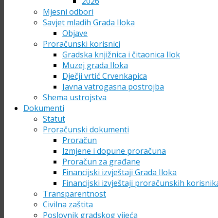
2026
Mjesni odbori
Savjet mladih Grada Iloka
Objave
Proračunski korisnici
Gradska knjižnica i čitaonica Ilok
Muzej grada Iloka
Dječji vrtić Crvenkapica
Javna vatrogasna postrojba
Shema ustrojstva
Dokumenti
Statut
Proračunski dokumenti
Proračun
Izmjene i dopune proračuna
Proračun za građane
Financijski izvještaji Grada Iloka
Financijski izvještaji proračunskih korisnik
Transparentnost
Civilna zaštita
Poslovnik gradskog vijeća