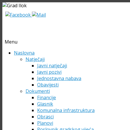
Menu
Skip
Naslovna
to
Natječaji
content
Javni natječaji
Javni pozivi
Jednostavna nabava
Obavijesti
Dokumenti
Financije
Glasnik
Komunalna infrastruktura
Obrasci
Planovi
Poslovnik gradskog vijeća