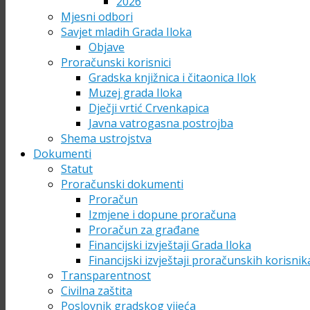
2026
Mjesni odbori
Savjet mladih Grada Iloka
Objave
Proračunski korisnici
Gradska knjižnica i čitaonica Ilok
Muzej grada Iloka
Dječji vrtić Crvenkapica
Javna vatrogasna postrojba
Shema ustrojstva
Dokumenti
Statut
Proračunski dokumenti
Proračun
Izmjene i dopune proračuna
Proračun za građane
Financijski izvještaji Grada Iloka
Financijski izvještaji proračunskih korisnik
Transparentnost
Civilna zaštita
Poslovnik gradskog vijeća