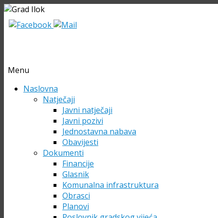
Menu
Skip
Naslovna
to
Natječaji
content
Javni natječaji
Javni pozivi
Jednostavna nabava
Obavijesti
Dokumenti
Financije
Glasnik
Komunalna infrastruktura
Obrasci
Planovi
Poslovnik gradskog vijeća