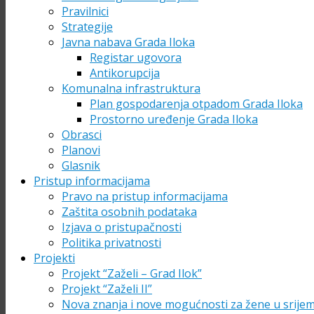
Pravilnici
Strategije
Javna nabava Grada Iloka
Registar ugovora
Antikorupcija
Komunalna infrastruktura
Plan gospodarenja otpadom Grada Iloka
Prostorno uređenje Grada Iloka
Obrasci
Planovi
Glasnik
Pristup informacijama
Pravo na pristup informacijama
Zaštita osobnih podataka
Izjava o pristupačnosti
Politika privatnosti
Projekti
Projekt “Zaželi – Grad Ilok”
Projekt “Zaželi II”
Nova znanja i nove mogućnosti za žene u srije