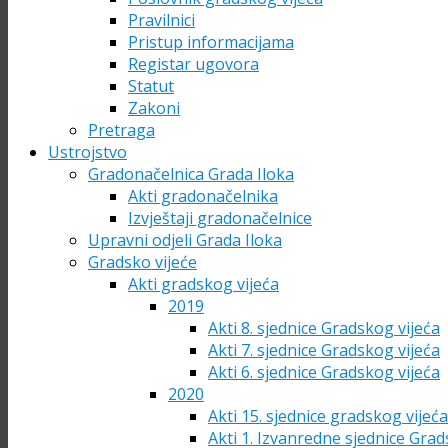
Pravilnici
Pristup informacijama
Registar ugovora
Statut
Zakoni
Pretraga
Ustrojstvo
Gradonačelnica Grada Iloka
Akti gradonačelnika
Izvještaji gradonačelnice
Upravni odjeli Grada Iloka
Gradsko vijeće
Akti gradskog vijeća
2019
Akti 8. sjednice Gradskog vijeća
Akti 7. sjednice Gradskog vijeća
Akti 6. sjednice Gradskog vijeća
2020
Akti 15. sjednice gradskog vijeć
Akti 1. Izvanredne sjednice Grad