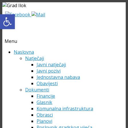
Open toolbar
Menu
Skip
Naslovna
to
Natječaji
content
Javni natječaji
Javni pozivi
Jednostavna nabava
Obavijesti
Dokumenti
Financije
Glasnik
Komunalna infrastruktura
Obrasci
Planovi
Poslovnik gradskog vijeća