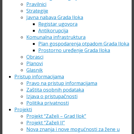
Pravilnici
Strategije
Javna nabava Grada Iloka
Registar ugovora
Antikorupcija
Komunalna infrastruktura
Plan gospodarenja otpadom Grada Iloka
Prostorno uređenje Grada Iloka
Obrasci
Planovi
Glasnik
Pristup informacijama
Pravo na pristup informacijama
Zaštita osobnih podataka
Izjava o pristupačnosti
Politika privatnosti
Projekti
Projekt “Zaželi – Grad Ilok”
Projekt “Zaželi II”
Nova znanja i nove mogućnosti za žene u