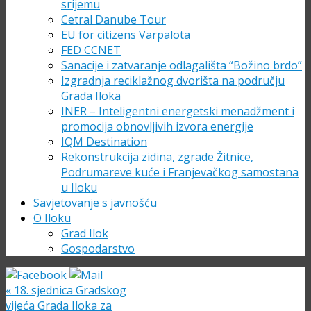
srijemu
Cetral Danube Tour
EU for citizens Varpalota
FED CCNET
Sanacije i zatvaranje odlagališta “Božino brdo”
Izgradnja reciklažnog dvorišta na području
Grada Iloka
INER – Inteligentni energetski menadžment i
promocija obnovljivih izvora energije
IQM Destination
Rekonstrukcija zidina, zgrade Žitnice,
Podrumareve kuće i Franjevačkog samostana
u Iloku
Savjetovanje s javnošću
O Iloku
Grad Ilok
Gospodarstvo
«
18. sjednica Gradskog
vijeća Grada Iloka za