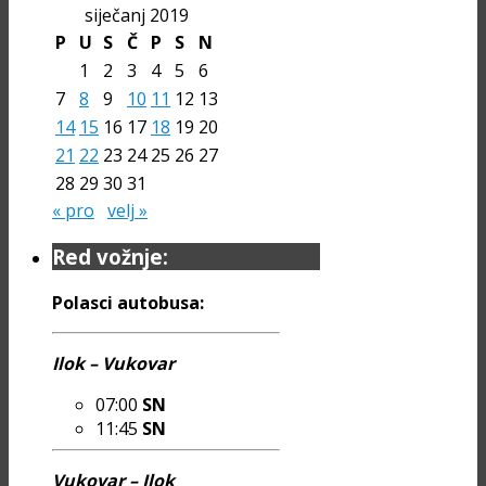
siječanj 2019
P
U
S
Č
P
S
N
1
2
3
4
5
6
7
8
9
10
11
12
13
14
15
16
17
18
19
20
21
22
23
24
25
26
27
28
29
30
31
« pro
velj »
Red vožnje:
Polasci autobusa:
Ilok – Vukovar
07:00
SN
11:45
SN
Vukovar – Ilok