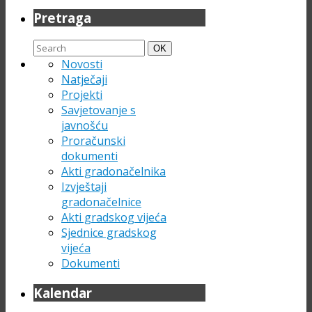
Pretraga
Search
Search
OK
for:
Novosti
Natječaji
Projekti
Savjetovanje s
javnošću
Proračunski
dokumenti
Akti gradonačelnika
Izvještaji
gradonačelnice
Akti gradskog vijeća
Sjednice gradskog
vijeća
Dokumenti
Kalendar