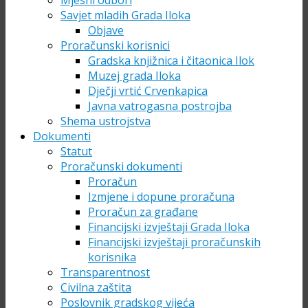
Mjesni odbori
Savjet mladih Grada Iloka
Objave
Proračunski korisnici
Gradska knjižnica i čitaonica Ilok
Muzej grada Iloka
Dječji vrtić Crvenkapica
Javna vatrogasna postrojba
Shema ustrojstva
Dokumenti
Statut
Proračunski dokumenti
Proračun
Izmjene i dopune proračuna
Proračun za građane
Financijski izvještaji Grada Iloka
Financijski izvještaji proračunskih
korisnika
Transparentnost
Civilna zaštita
Poslovnik gradskog vijeća