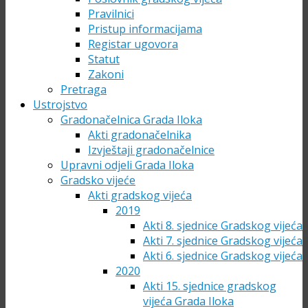
Pravilnici
Pristup informacijama
Registar ugovora
Statut
Zakoni
Pretraga
Ustrojstvo
Gradonačelnica Grada Iloka
Akti gradonačelnika
Izvještaji gradonačelnice
Upravni odjeli Grada Iloka
Gradsko vijeće
Akti gradskog vijeća
2019
Akti 8. sjednice Gradskog vijeća
Akti 7. sjednice Gradskog vijeća
Akti 6. sjednice Gradskog vijeća
2020
Akti 15. sjednice gradskog
vijeća Grada Iloka