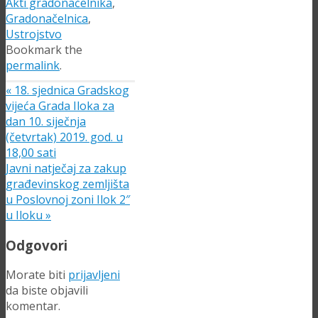
Akti gradonačelnika
,
Gradonačelnica
,
Ustrojstvo
Bookmark the
permalink
.
«
18. sjednica Gradskog
vijeća Grada Iloka za
dan 10. siječnja
(četvrtak) 2019. god. u
18,00 sati
Javni natječaj za zakup
građevinskog zemljišta
u Poslovnoj zoni Ilok 2″
u Iloku
»
Odgovori
Morate biti
prijavljeni
da biste objavili
komentar.