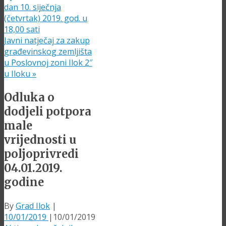
dan 10. siječnja
(četvrtak) 2019. god. u
18,00 sati
Javni natječaj za zakup
građevinskog zemljišta
u Poslovnoj zoni Ilok 2″
u Iloku
»
Odluka o
dodjeli potpora
male
vrijednosti u
poljoprivredi
04.01.2019.
godine
By
Grad Ilok
|
10/01/2019
|
10/01/2019