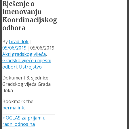
Rješenje o
imenovanju
Koordinacijskog
odbora
By
Grad Ilok
|
05/06/2019
|
05/06/2019
Akti gradskog vijeća
,
Gradsko vijeće i mjesni
odbori
,
Ustrojstvo
Dokument 3. sjednice
Gradskog vijeća Grada
Iloka
Bookmark the
permalink
.
«
OGLAS za prijam u
radni odnos na