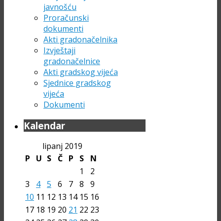
javnošću
Proračunski
dokumenti
Akti gradonačelnika
Izvještaji
gradonačelnice
Akti gradskog vijeća
Sjednice gradskog
vijeća
Dokumenti
Kalendar
lipanj 2019
P
U
S
Č
P
S
N
1
2
3
4
5
6
7
8
9
10
11
12
13
14
15
16
17
18
19
20
21
22
23