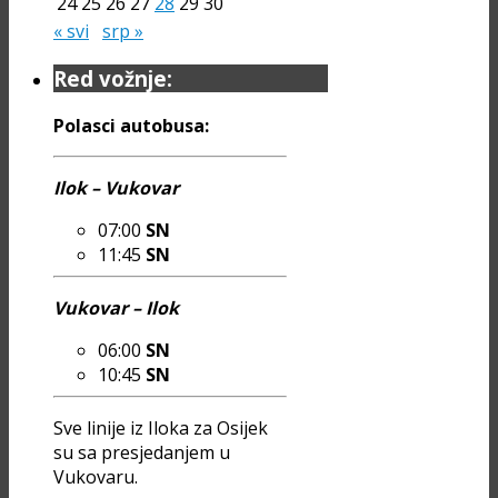
24
25
26
27
28
29
30
« svi
srp »
Red vožnje:
Polasci autobusa:
Ilok – Vukovar
07:00
SN
11:45
SN
Vukovar – Ilok
06:00
SN
10:45
SN
Sve linije iz Iloka za Osijek
su sa presjedanjem u
Vukovaru.