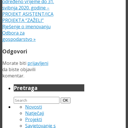
određeno vrijeme do 31.
svibnja 2020. godine –
PROJEKT ASISTENT/ICA
PROJEKTA “ZAŽELI”
Rješenje o imenovanju
Odbora za
gospodarstvo
»
Odgovori
Morate biti
prijavljeni
da biste objavili
komentar.
Pretraga
Search
Search
OK
for:
Novosti
Natječaji
Projekti
Savjetovanje s