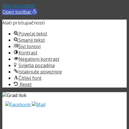
Skip to content
Open toolbar
Alati pristupačnosti
Povećaj tekst
Smanji tekst
Sivi tonovi
Kontrast
Negativni kontrast
Svijetla pozadina
Istaknute poveznice
Čitljivi font
Reset