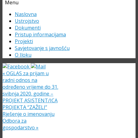
Menu
Skip
Naslovna
to
Ustrojstvo
content
Dokumenti
Pristup informacijama
Projekti
Savjetovanje s javnošću
O Iloku
«
OGLAS za prijam u
radni odnos na
određeno vrijeme do 31.
svibnja 2020. godine –
PROJEKT ASISTENT/ICA
PROJEKTA “ZAŽELI”
Rješenje o imenovanju
Odbora za
gospodarstvo
»