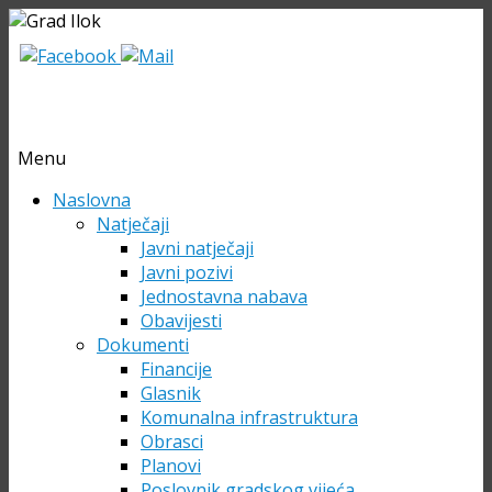
Menu
Skip
Naslovna
to
Natječaji
content
Javni natječaji
Javni pozivi
Jednostavna nabava
Obavijesti
Dokumenti
Financije
Glasnik
Komunalna infrastruktura
Obrasci
Planovi
Poslovnik gradskog vijeća