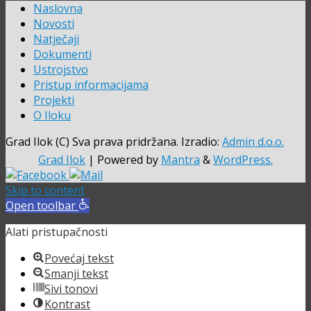
Naslovna
Novosti
Natječaji
Dokumenti
Ustrojstvo
Pristup informacijama
Projekti
O Iloku
Grad Ilok (C) Sva prava pridržana. Izradio:
Admin d.o.o.
Grad Ilok
| Powered by
Mantra
&
WordPress.
Skip to content
Open toolbar
Alati pristupačnosti
Povećaj tekst
Smanji tekst
Sivi tonovi
Kontrast