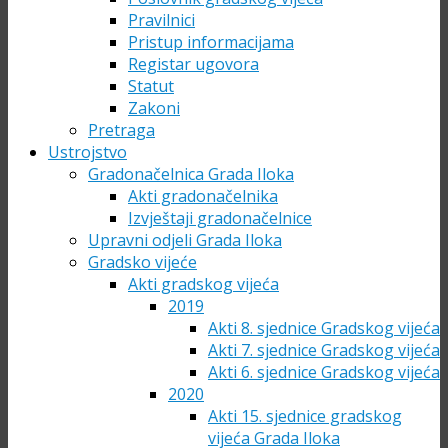
Pravilnici
Pristup informacijama
Registar ugovora
Statut
Zakoni
Pretraga
Ustrojstvo
Gradonačelnica Grada Iloka
Akti gradonačelnika
Izvještaji gradonačelnice
Upravni odjeli Grada Iloka
Gradsko vijeće
Akti gradskog vijeća
2019
Akti 8. sjednice Gradskog vijeća
Akti 7. sjednice Gradskog vijeća
Akti 6. sjednice Gradskog vijeća
2020
Akti 15. sjednice gradskog
vijeća Grada Iloka