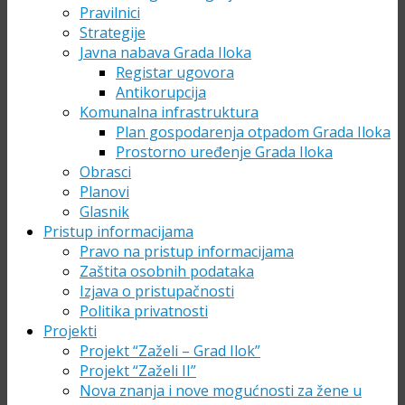
Pravilnici
Strategije
Javna nabava Grada Iloka
Registar ugovora
Antikorupcija
Komunalna infrastruktura
Plan gospodarenja otpadom Grada Iloka
Prostorno uređenje Grada Iloka
Obrasci
Planovi
Glasnik
Pristup informacijama
Pravo na pristup informacijama
Zaštita osobnih podataka
Izjava o pristupačnosti
Politika privatnosti
Projekti
Projekt “Zaželi – Grad Ilok”
Projekt “Zaželi II”
Nova znanja i nove mogućnosti za žene u