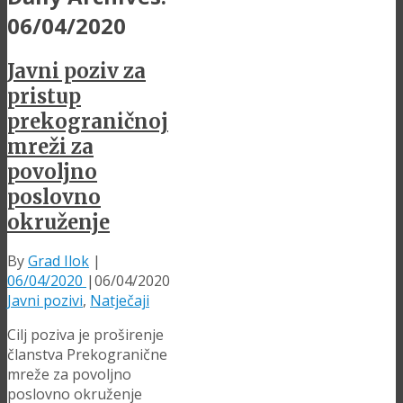
06/04/2020
Javni poziv za
pristup
prekograničnoj
mreži za
povoljno
poslovno
okruženje
By
Grad Ilok
|
06/04/2020
|
06/04/2020
Javni pozivi
,
Natječaji
Cilj poziva je proširenje
članstva Prekogranične
mreže za povoljno
poslovno okruženje