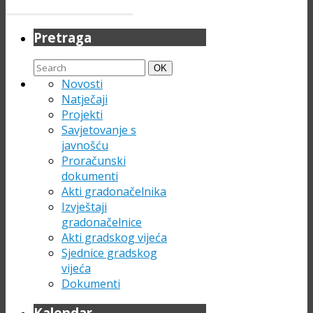
Pretraga
Search
Search
OK
for:
Novosti
Natječaji
Projekti
Savjetovanje s
javnošću
Proračunski
dokumenti
Akti gradonačelnika
Izvještaji
gradonačelnice
Akti gradskog vijeća
Sjednice gradskog
vijeća
Dokumenti
Kalendar