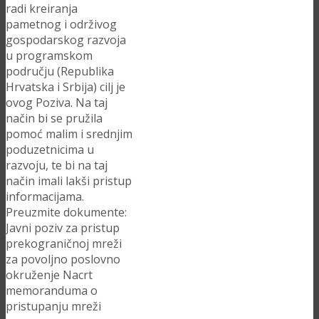
radi kreiranja
pametnog i održivog
gospodarskog razvoja
u programskom
području (Republika
Hrvatska i Srbija) cilj je
ovog Poziva. Na taj
način bi se pružila
pomoć malim i srednjim
poduzetnicima u
razvoju, te bi na taj
način imali lakši pristup
informacijama.
Preuzmite dokumente:
Javni poziv za pristup
prekograničnoj mreži
za povoljno poslovno
okruženje Nacrt
memoranduma o
pristupanju mreži