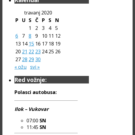
travanj 2020
P
U
S
Č
P
S
N
1
2
3
4
5
6
7
8
9
10
11
12
13
14
15
16
17
18
19
20
21
22
23
24
25
26
27
28
29
30
« ožu
svi »
Red vožnje:
Polasci autobusa:
Ilok – Vukovar
07:00
SN
11:45
SN