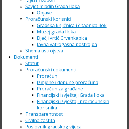
Mjesni odbori
Savjet mladih Grada Iloka
Objave
Proračunski korisnici
Gradska knjižnica i čitaonica Ilok
Muzej grada Iloka
Dječji vrtić Crvenkapica
Javna vatrogasna postrojba
Shema ustrojstva
Dokumenti
Statut
Proračunski dokumenti
Proračun
Izmjene i dopune proračuna
Proračun za građane
Financijski izvještaji Grada Iloka
Financijski izvještaji proračunskih
korisnika
Transparentnost
Civilna zaštita
Poslovnik gradskog vijeća