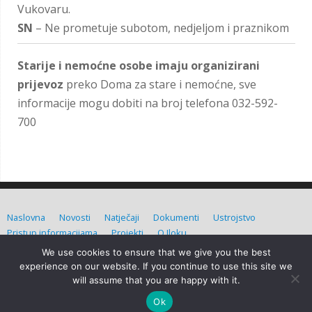
Vukovaru.
SN
– Ne prometuje subotom, nedjeljom i praznikom
Starije i nemoćne osobe imaju organizirani
prijevoz
preko Doma za stare i nemoćne, sve
informacije mogu dobiti na broj telefona 032-592-
700
Naslovna
Novosti
Natječaji
Dokumenti
Ustrojstvo
Pristup informacijama
Projekti
O Iloku
We use cookies to ensure that we give you the best
Grad Ilok (C) Sva prava pridržana. Izradio:
Admin d.o.o.
experience on our website. If you continue to use this site we
will assume that you are happy with it.
Grad Ilok
| Powered by
Mantra
&
WordPress.
Ok