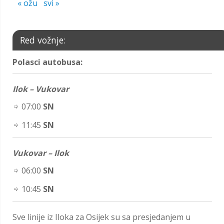
« ožu
svi »
Red vožnje:
Polasci autobusa:
Ilok – Vukovar
07:00
SN
11:45
SN
Vukovar – Ilok
06:00
SN
10:45
SN
Sve linije iz Iloka za Osijek su sa presjedanjem u