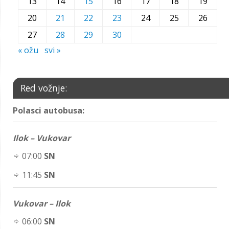
13
14
15
16
17
18
19
20
21
22
23
24
25
26
27
28
29
30
« ožu
svi »
Red vožnje:
Polasci autobusa:
Ilok – Vukovar
07:00
SN
11:45
SN
Vukovar – Ilok
06:00
SN