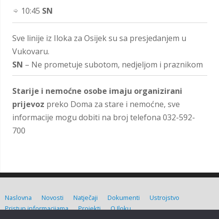
10:45
SN
Sve linije iz Iloka za Osijek su sa presjedanjem u
Vukovaru.
SN
– Ne prometuje subotom, nedjeljom i praznikom
Starije i nemoćne osobe imaju organizirani
prijevoz
preko Doma za stare i nemoćne, sve
informacije mogu dobiti na broj telefona 032-592-
700
Naslovna
Novosti
Natječaji
Dokumenti
Ustrojstvo
Pristup informacijama
Projekti
O Iloku