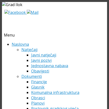
Menu
Skip
Naslovna
to
Natječaji
content
Javni natječaji
Javni pozivi
Jednostavna nabava
Obavijesti
Dokumenti
Financije
Glasnik
Komunalna infrastruktura
Obrasci
Planovi
Poslovnik gradskog vijeća