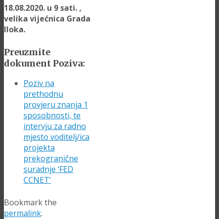
18.08.2020. u 9 sati. ,
velika vijećnica Grada
Iloka.
Preuzmite
dokument Poziva:
Poziv na
prethodnu
provjeru znanja 1
sposobnosti, te
intervju za radno
mjesto voditelj/ica
projekta
prekogranične
suradnje ‘FED
CCNET’
Bookmark the
permalink
.