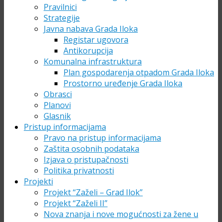
Pravilnici
Strategije
Javna nabava Grada Iloka
Registar ugovora
Antikorupcija
Komunalna infrastruktura
Plan gospodarenja otpadom Grada Iloka
Prostorno uređenje Grada Iloka
Obrasci
Planovi
Glasnik
Pristup informacijama
Pravo na pristup informacijama
Zaštita osobnih podataka
Izjava o pristupačnosti
Politika privatnosti
Projekti
Projekt “Zaželi – Grad Ilok”
Projekt “Zaželi II”
Nova znanja i nove mogućnosti za žene u