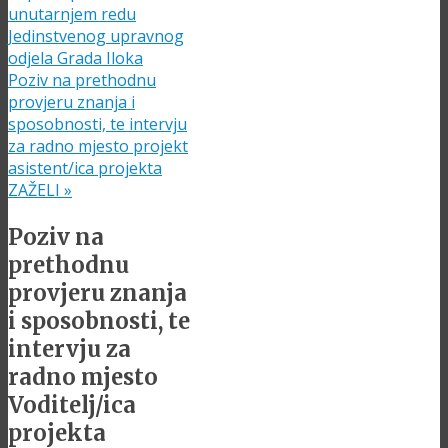
unutarnjem redu
Jedinstvenog upravnog
odjela Grada Iloka
Poziv na prethodnu
provjeru znanja i
sposobnosti, te intervju
za radno mjesto projekt
asistent/ica projekta
ZAŽELI
»
Poziv na
prethodnu
provjeru znanja
i sposobnosti, te
intervju za
radno mjesto
Voditelj/ica
projekta