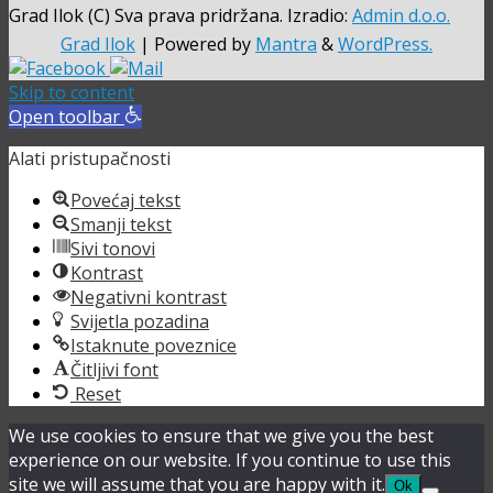
Grad Ilok (C) Sva prava pridržana. Izradio:
Admin d.o.o.
Grad Ilok
| Powered by
Mantra
&
WordPress.
Skip to content
Open toolbar
Alati pristupačnosti
Povećaj tekst
Smanji tekst
Sivi tonovi
Kontrast
Negativni kontrast
Svijetla pozadina
Istaknute poveznice
Čitljivi font
Reset
We use cookies to ensure that we give you the best
experience on our website. If you continue to use this
site we will assume that you are happy with it.
Ok