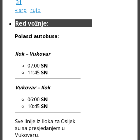
31
« srp
ruj »
Red vožnje:
Polasci autobusa:
Ilok – Vukovar
07:00
SN
11:45
SN
Vukovar – Ilok
06:00
SN
10:45
SN
Sve linije iz Iloka za Osijek
su sa presjedanjem u
Vukovaru.