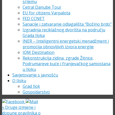
srijemu
Cetral Danube Tour
EU for citizens Varpalota
FED CCNET
Sanacije i zatvaranje odlagališta “Božino brdo”
Izgradnja reciklažnog dvorišta na području
Grada Iloka
INER – Inteligentni energetski menadžment i
promocija obnovljivih izvora energije
IQM Destination
Rekonstrukcija zidina, zgrade Žitnice,
Podrumareve kuće i Franjevačkog samostana
u Iloku
Savjetovanje s javnošću
O Iloku
Grad Ilok
Gospodarstvo
«
Druge izmjene i
dopune pravilnika o