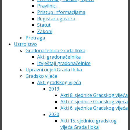
Pravilnici
Pristup informacijama
Registar ugovora
Statut
Zakoni
Pretraga
Ustrojstvo
Gradonačelnica Grada Iloka
Akti gradonačelnika
Izvještaji gradonačelnice
Upravni odjeli Grada Iloka
Gradsko vijeće
Akti gradskog vijeća
2019
Akti 8. sjednice Gradskog vijeća
Akti 7. sjednice Gradskog vijeća
Akti 6. sjednice Gradskog vijeća
2020
Akti 15. sjednice gradskog
vijeća Grada Iloka