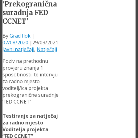
‘Prekogranična
suradnja FED
CCNET’
By
Grad Ilok
|
07/08/2020
|
29/03/2021
Javni natječaji
,
Natječaji
Poziv na prethodnu
provjeru znanja 1
sposobnosti, te intervju
za radno mjesto
voditelj/ica projekta
prekogranične suradnje
‘FED CCNET’
Testiranje za natječaj
za radno mjesto
Voditelja projekta
“FED CCNET”