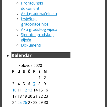
Proračunski
dokumenti
Akti gradonačelnika
Izvještaji
gradonačelnice
Akti gradskog vijeća
Sjednice gradskog
vijeća
Dokumenti
Kalendar
kolovoz 2020
P
U
S
Č
P
S
N
1
2
3
4
5
6
7
8
9
10
11
12
13
14
15
16
17
18
19
20
21
22
23
24
25
26
27
28
29
30