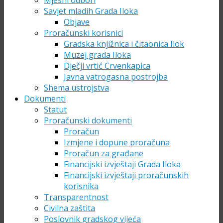
Mjesni odbori
Savjet mladih Grada Iloka
Objave
Proračunski korisnici
Gradska knjižnica i čitaonica Ilok
Muzej grada Iloka
Dječji vrtić Crvenkapica
Javna vatrogasna postrojba
Shema ustrojstva
Dokumenti
Statut
Proračunski dokumenti
Proračun
Izmjene i dopune proračuna
Proračun za građane
Financijski izvještaji Grada Iloka
Financijski izvještaji proračunskih
korisnika
Transparentnost
Civilna zaštita
Poslovnik gradskog vijeća