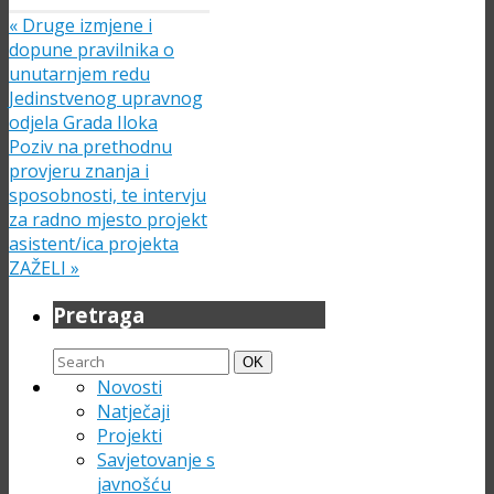
«
Druge izmjene i
dopune pravilnika o
unutarnjem redu
Jedinstvenog upravnog
odjela Grada Iloka
Poziv na prethodnu
provjeru znanja i
sposobnosti, te intervju
za radno mjesto projekt
asistent/ica projekta
ZAŽELI
»
Pretraga
Search
Search
OK
for:
Novosti
Natječaji
Projekti
Savjetovanje s
javnošću