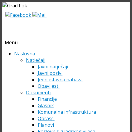
Menu
Skip
Naslovna
to
Natječaji
content
Javni natječaji
Javni pozivi
Jednostavna nabava
Obavijesti
Dokumenti
Financije
Glasnik
Komunalna infrastruktura
Obrasci
Planovi
Poslovnik gradskog vijeća