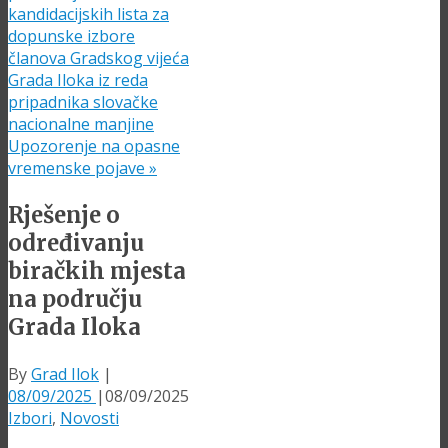
kandidacijskih lista za
dopunske izbore
članova Gradskog vijeća
Grada Iloka iz reda
pripadnika slovačke
nacionalne manjine
Upozorenje na opasne
vremenske pojave
»
Rješenje o
određivanju
biračkih mjesta
na području
Grada Iloka
By
Grad Ilok
|
08/09/2025
|
08/09/2025
Izbori
,
Novosti