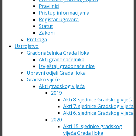
Pravilnici
Pristup informacijama
Registar ugovora
Statut
Zakoni
Pretraga
Ustrojstvo
Gradonačelnica Grada Iloka
Akti gradonačelnika
Izvještaji gradonačelnice
Upravni odjeli Grada Iloka
Gradsko vijeće
Akti gradskog vijeća
2019
Akti 8. sjednice Gradskog vijeća
Akti 7. sjednice Gradskog vijeća
Akti 6. sjednice Gradskog vijeća
2020
Akti 15. sjednice gradskog
vijeća Grada Iloka