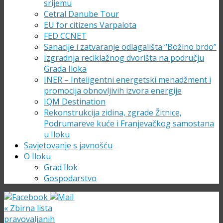
srijemu
Cetral Danube Tour
EU for citizens Varpalota
FED CCNET
Sanacije i zatvaranje odlagališta “Božino brdo”
Izgradnja reciklažnog dvorišta na području
Grada Iloka
INER – Inteligentni energetski menadžment i
promocija obnovljivih izvora energije
IQM Destination
Rekonstrukcija zidina, zgrade Žitnice,
Podrumareve kuće i Franjevačkog samostana
u Iloku
Savjetovanje s javnošću
O Iloku
Grad Ilok
Gospodarstvo
«
Zbirna lista
pravovaljanih