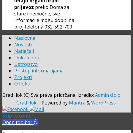
imaju organizirani
prijevoz
preko Doma za
stare i nemoćne, sve
informacije mogu dobiti na
broj telefona 032-592-700
Naslovna
Novosti
Natječaji
Dokumenti
Ustrojstvo
Pristup informacijama
Projekti
O Iloku
Grad Ilok (C) Sva prava pridržana. Izradio:
Admin d.o.o.
Grad Ilok
| Powered by
Mantra
&
WordPress.
Skip to content
Open toolbar