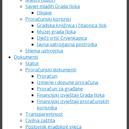
Mjesni odbori
Savjet mladih Grada Iloka
Objave
Proračunski korisnici
Gradska knjižnica i čitaonica Ilok
Muzej grada Iloka
Dječji vrtić Crvenkapica
Javna vatrogasna postrojba
Shema ustrojstva
Dokumenti
Statut
Proračunski dokumenti
Proračun
Izmjene i dopune proračuna
Proračun za građane
Financijski izvještaji Grada Iloka
Financijski izvještaji proračunskih
korisnika
Transparentnost
Civilna zaštita
Poslovnik gradskog vijeća