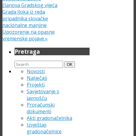
članova Gradskog vijeća
Grada Iloka iz reda
pripadnika slovačke
nacionalne manjine
Upozorenje na opasne
vremenske pojave
»
Pretraga
Search
Search
OK
for:
Novosti
Natječaji
Projekti
Savjetovanje s
javnošću
Proračunski
dokumenti
Akti gradonačelnika
Izvještaji
gradonačelnice