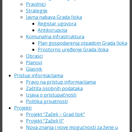
Pravilnici
Strategije
Javna nabava Grada Iloka
Registar ugovora
Antikorupcija
Komunalna infrastruktura
Plan gospodarenja otpadom Grada Iloka
Prostorno uređenje Grada Iloka
Obrasci
Planovi
Glasnik
Pristup informacijama
Pravo na pristup informacijama
Zaštita osobnih podataka
Izjava o pristupačnosti
Politika privatnosti
Projekti
Projekt “Zaželi – Grad Ilok”
Projekt “Zaželi II”
Nova znanja i nove mogućnosti za žene u