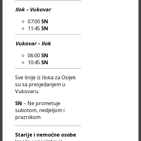
Ilok – Vukovar
07:00
SN
11:45
SN
Vukovar – Ilok
06:00
SN
10:45
SN
Sve linije iz Iloka za Osijek
su sa presjedanjem u
Vukovaru.
SN
– Ne prometuje
subotom, nedjeljom i
praznikom
Starije i nemoćne osobe