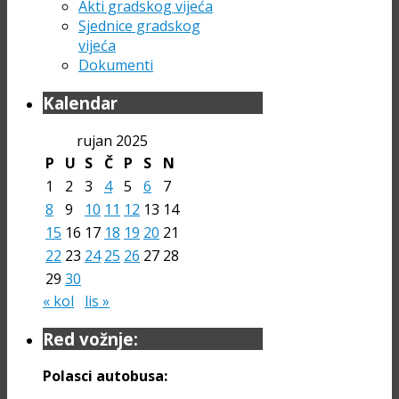
Akti gradskog vijeća
Sjednice gradskog
vijeća
Dokumenti
Kalendar
rujan 2025
P
U
S
Č
P
S
N
1
2
3
4
5
6
7
8
9
10
11
12
13
14
15
16
17
18
19
20
21
22
23
24
25
26
27
28
29
30
« kol
lis »
Red vožnje:
Polasci autobusa: