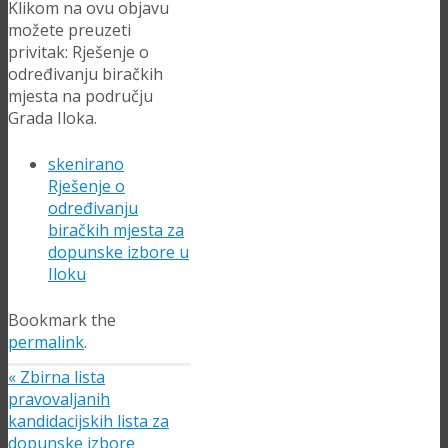
Klikom na ovu objavu
možete preuzeti
privitak: Rješenje o
određivanju biračkih
mjesta na području
Grada Iloka.
skenirano
Rješenje o
određivanju
biračkih mjesta za
dopunske izbore u
Iloku
Bookmark the
permalink
.
«
Zbirna lista
pravovaljanih
kandidacijskih lista za
dopunske izbore