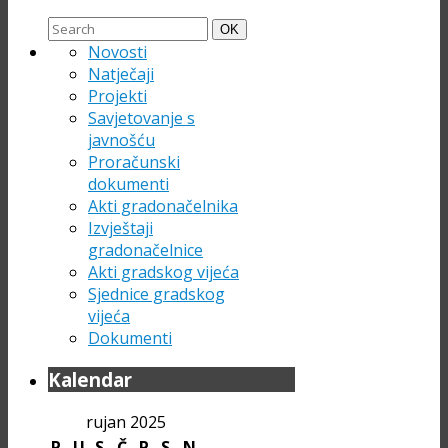
Search
Search
OK
for:
Novosti
Natječaji
Projekti
Savjetovanje s
javnošću
Proračunski
dokumenti
Akti gradonačelnika
Izvještaji
gradonačelnice
Akti gradskog vijeća
Sjednice gradskog
vijeća
Dokumenti
Kalendar
rujan 2025
P
U
S
Č
P
S
N