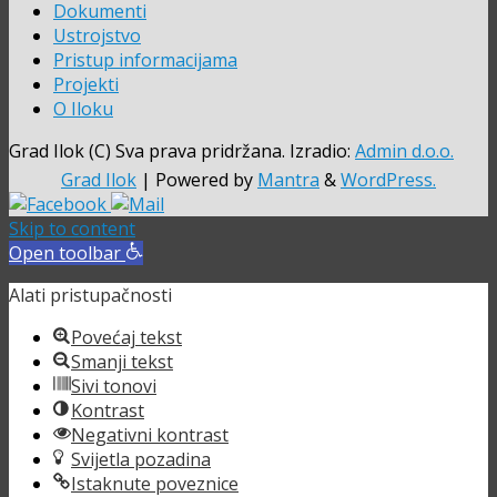
Dokumenti
Ustrojstvo
Pristup informacijama
Projekti
O Iloku
Grad Ilok (C) Sva prava pridržana. Izradio:
Admin d.o.o.
Grad Ilok
| Powered by
Mantra
&
WordPress.
Skip to content
Open toolbar
Alati pristupačnosti
Povećaj tekst
Smanji tekst
Sivi tonovi
Kontrast
Negativni kontrast
Svijetla pozadina
Istaknute poveznice