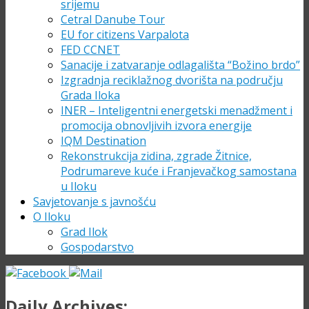
srijemu
Cetral Danube Tour
EU for citizens Varpalota
FED CCNET
Sanacije i zatvaranje odlagališta “Božino brdo”
Izgradnja reciklažnog dvorišta na području
Grada Iloka
INER – Inteligentni energetski menadžment i
promocija obnovljivih izvora energije
IQM Destination
Rekonstrukcija zidina, zgrade Žitnice,
Podrumareve kuće i Franjevačkog samostana
u Iloku
Savjetovanje s javnošću
O Iloku
Grad Ilok
Gospodarstvo
Daily Archives: