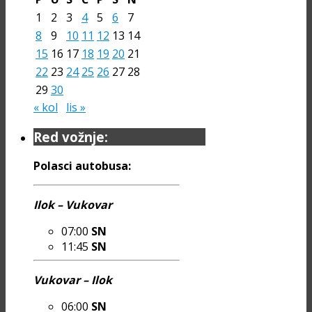
1
2
3
4
5
6
7
8
9
10
11
12
13
14
15
16
17
18
19
20
21
22
23
24
25
26
27
28
29
30
« kol
lis »
Red vožnje:
Polasci autobusa:
Ilok – Vukovar
07:00
SN
11:45
SN
Vukovar – Ilok
06:00
SN