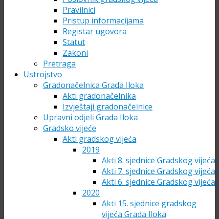
Pravilnici
Pristup informacijama
Registar ugovora
Statut
Zakoni
Pretraga
Ustrojstvo
Gradonačelnica Grada Iloka
Akti gradonačelnika
Izvještaji gradonačelnice
Upravni odjeli Grada Iloka
Gradsko vijeće
Akti gradskog vijeća
2019
Akti 8. sjednice Gradskog vijeća
Akti 7. sjednice Gradskog vijeća
Akti 6. sjednice Gradskog vijeća
2020
Akti 15. sjednice gradskog
vijeća Grada Iloka