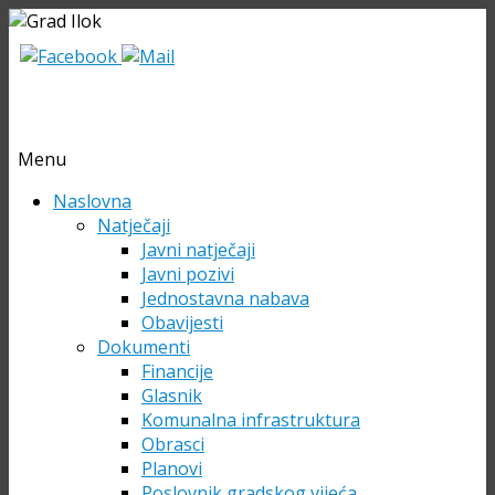
Menu
Skip
Naslovna
to
Natječaji
content
Javni natječaji
Javni pozivi
Jednostavna nabava
Obavijesti
Dokumenti
Financije
Glasnik
Komunalna infrastruktura
Obrasci
Planovi
Poslovnik gradskog vijeća