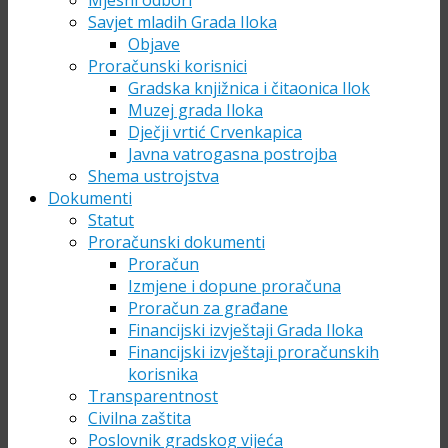
Mjesni odbori
Savjet mladih Grada Iloka
Objave
Proračunski korisnici
Gradska knjižnica i čitaonica Ilok
Muzej grada Iloka
Dječji vrtić Crvenkapica
Javna vatrogasna postrojba
Shema ustrojstva
Dokumenti
Statut
Proračunski dokumenti
Proračun
Izmjene i dopune proračuna
Proračun za građane
Financijski izvještaji Grada Iloka
Financijski izvještaji proračunskih
korisnika
Transparentnost
Civilna zaštita
Poslovnik gradskog vijeća