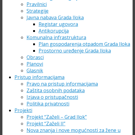
Pravilnici
Strategije
Javna nabava Grada Iloka
Registar ugovora
Antikorupcija
Komunalna infrastruktura
Plan gospodarenja otpadom Grada Iloka
Prostorno uređenje Grada Iloka
Obrasci
Planovi
Glasnik
Pristup informacijama
Pravo na pristup informacijama
Zaštita osobnih podataka
Izjava o pristupačnosti
Politika privatnosti
Projekti
Projekt “Zaželi – Grad Ilok”
Projekt “Zaželi II”
Nova znanja i nove mogućnosti za žene u