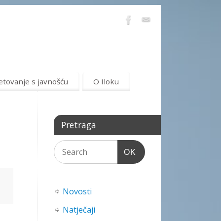
etovanje s javnošću
O Iloku
Pretraga
OK
Novosti
Natječaji