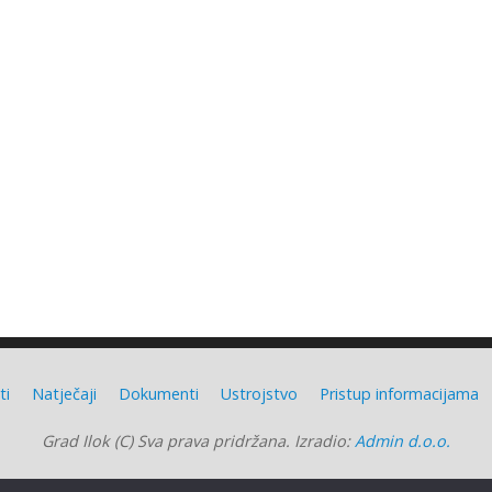
ti
Natječaji
Dokumenti
Ustrojstvo
Pristup informacijama
Grad Ilok (C) Sva prava pridržana. Izradio:
Admin d.o.o.
Grad Ilok
| Powered by
Mantra
&
WordPress.