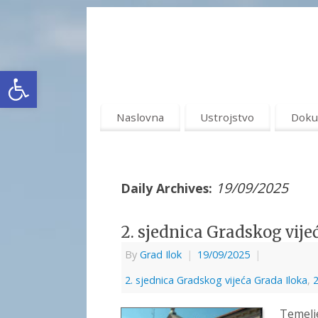
Open toolbar
Naslovna
Ustrojstvo
Doku
19/09/2025
Daily Archives:
2. sjednica Gradskog vije
By
Grad Ilok
|
19/09/2025
|
2. sjednica Gradskog vijeća Grada Iloka
,
Temelje