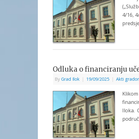
(„Služb
4/16, 4
pred
sje
Odluka o financiranju uč
By
Grad Ilok
|
19/09/2025
|
Akti grado
Klikom 
financi
Iloka. 
područ