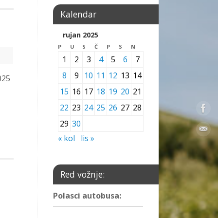
Kalendar
rujan 2025
P
U
S
Č
P
S
N
1
2
3
4
5
6
7
8
9
10
11
12
13
14
025
15
16
17
18
19
20
21
22
23
24
25
26
27
28
29
30
« kol
lis »
Red vožnje:
Polasci autobusa: