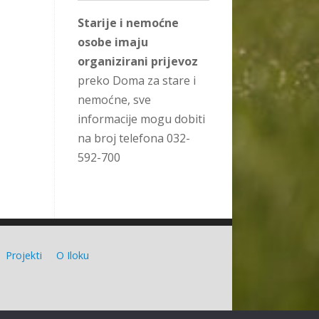
Starije i nemoćne
osobe imaju
organizirani prijevoz
preko Doma za stare i
nemoćne, sve
informacije mogu dobiti
na broj telefona 032-
592-700
Projekti
O Iloku