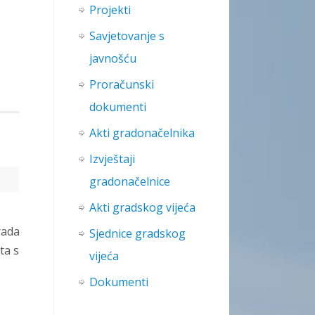
Projekti
Savjetovanje s
va:
javnošću
→
Proračunski
dokumenti
Akti gradonačelnika
Izvještaji
gradonačelnice
Akti gradskog vijeća
rada
Sjednice gradskog
ta s
vijeća
Dokumenti