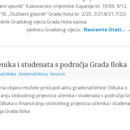
eni vjesnik“ Vukovarsko-srijemske županije br. 10/09, 9/12,
/18, „Službeni glasnik“ Grada Iloka br. 2/20, 2/21,8/21,7/22)
sjednik Gradskog vijeća Grada Iloka sazi
dnicu Gradskog vijeća…
Nastavite čitati…
enika i studenata s područja Grada Iloka
načelnika
,
Gradonačelnica
,
Novosti
na objavu možete pristupiti aktu gradonačelnice: Odluka o
ranju slobodnog prijevoza učenika i studenata s područja G
Odluka o financiranju slobodnog prijevoza učenika i studena
ja Grada lloka