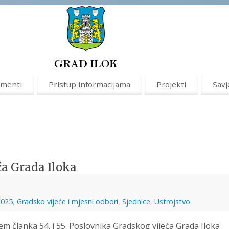
menti
Pristup informacijama
Projekti
Savj
ća Grada Iloka
2025
,
Gradsko vijeće i mjesni odbori
,
Sjednice
,
Ustrojstvo
m članka 54. i 55. Poslovnika Gradskog vijeća Grada Iloka