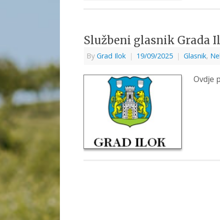
Službeni glasnik Grada Il
By
Grad Ilok
|
19/09/2025
|
Glasnik
,
Ne
Ovdje p