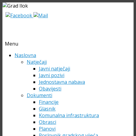
Menu
Skip
Naslovna
to
Natječaji
content
Javni natječaji
Javni pozivi
Jednostavna nabava
Obavijesti
Dokumenti
Financije
Glasnik
Komunalna infrastruktura
Obrasci
Planovi
Poslovnik gradskog vijeća