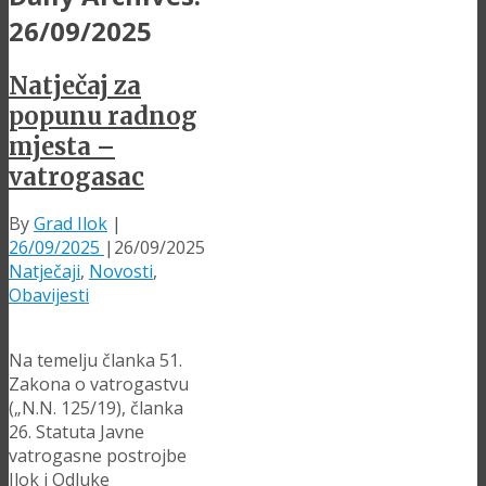
26/09/2025
Natječaj za
popunu radnog
mjesta –
vatrogasac
By
Grad Ilok
|
26/09/2025
|
26/09/2025
Natječaji
,
Novosti
,
Obavijesti
Na temelju članka 51.
Zakona o vatrogastvu
(„N.N. 125/19), članka
26. Statuta Javne
vatrogasne postrojbe
Ilok i Odluke