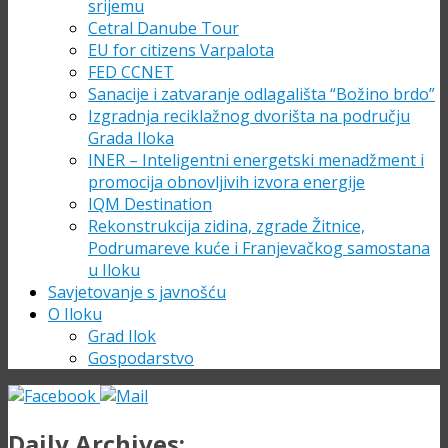
srijemu
Cetral Danube Tour
EU for citizens Varpalota
FED CCNET
Sanacije i zatvaranje odlagališta “Božino brdo”
Izgradnja reciklažnog dvorišta na području
Grada Iloka
INER – Inteligentni energetski menadžment i
promocija obnovljivih izvora energije
IQM Destination
Rekonstrukcija zidina, zgrade Žitnice,
Podrumareve kuće i Franjevačkog samostana
u Iloku
Savjetovanje s javnošću
O Iloku
Grad Ilok
Gospodarstvo
Daily Archives: