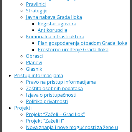
Pravilnici
Strategije
Javna nabava Grada Iloka
Registar ugovora
Antikorupcija
Komunalna infrastruktura
Plan gospodarenja otpadom Grada Iloka
Prostorno uređenje Grada Iloka
Obrasci
Planovi
Glasnik
Pristup informacijama
Pravo na pristup informacijama
Zaštita osobnih podataka
Izjava o pristupačnosti
Politika privatnosti
Projekti
Projekt “Zaželi – Grad Ilok”
Projekt “Zaželi II”
Nova znanja i nove mogućnosti za žene u