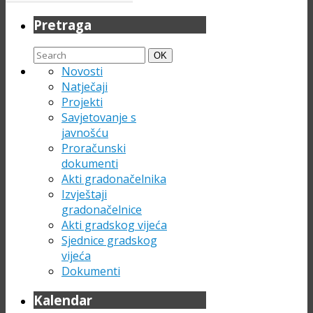
Pretraga
Search
Search
OK
for:
Novosti
Natječaji
Projekti
Savjetovanje s
javnošću
Proračunski
dokumenti
Akti gradonačelnika
Izvještaji
gradonačelnice
Akti gradskog vijeća
Sjednice gradskog
vijeća
Dokumenti
Kalendar