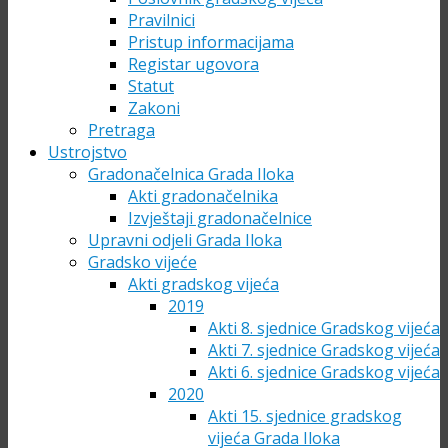
Pravilnici
Pristup informacijama
Registar ugovora
Statut
Zakoni
Pretraga
Ustrojstvo
Gradonačelnica Grada Iloka
Akti gradonačelnika
Izvještaji gradonačelnice
Upravni odjeli Grada Iloka
Gradsko vijeće
Akti gradskog vijeća
2019
Akti 8. sjednice Gradskog vijeća
Akti 7. sjednice Gradskog vijeća
Akti 6. sjednice Gradskog vijeća
2020
Akti 15. sjednice gradskog
vijeća Grada Iloka