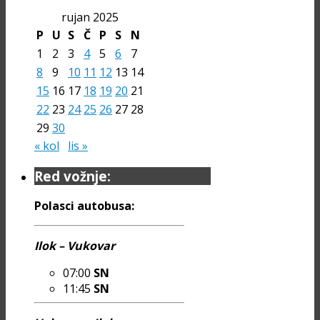
rujan 2025
P
U
S
Č
P
S
N
1
2
3
4
5
6
7
8
9
10
11
12
13
14
15
16
17
18
19
20
21
22
23
24
25
26
27
28
29
30
« kol
lis »
Red vožnje:
Polasci autobusa:
Ilok – Vukovar
07:00
SN
11:45
SN