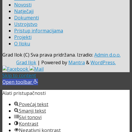
Novosti
Natječaji
Dokumenti
Ustrojstvo
Pristup informacijama
Projekti
O Iloku
Grad Ilok (C) Sva prava pridržana. Izradio:
Admin d.o.o.
Grad Ilok
| Powered by
Mantra
&
WordPress.
Skip to content
Open toolbar
Alati pristupačnosti
Povećaj tekst
Smanji tekst
Sivi tonovi
Kontrast
Negativni kontrast