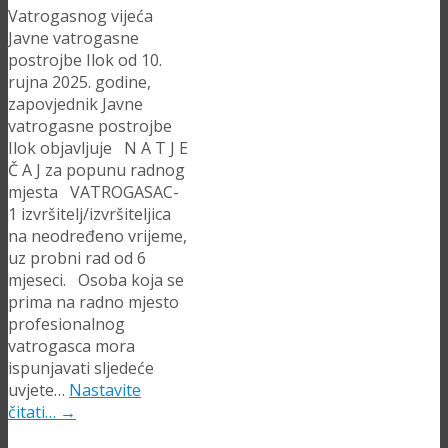
Vatrogasnog vijeća
Javne vatrogasne
postrojbe Ilok od 10.
rujna 2025. godine,
zapovjednik Javne
vatrogasne postrojbe
Ilok objavljuje N A T J E
Č A J za popunu radnog
mjesta VATROGASAC-
1 izvršitelj/izvršiteljica
na neodređeno vrijeme,
uz probni rad od 6
mjeseci. Osoba koja se
prima na radno mjesto
profesionalnog
vatrogasca mora
ispunjavati sljedeće
uvjete…
Nastavite
čitati…
→