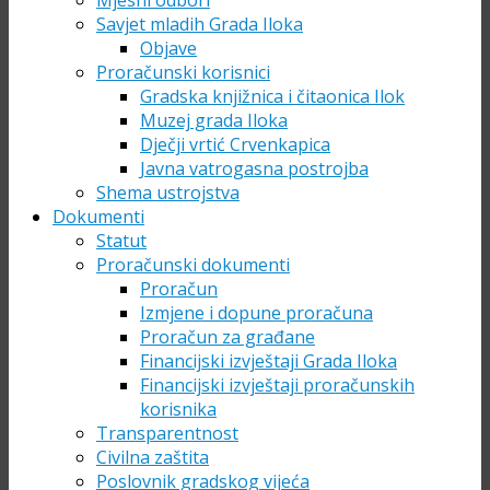
Mjesni odbori
Savjet mladih Grada Iloka
Objave
Proračunski korisnici
Gradska knjižnica i čitaonica Ilok
Muzej grada Iloka
Dječji vrtić Crvenkapica
Javna vatrogasna postrojba
Shema ustrojstva
Dokumenti
Statut
Proračunski dokumenti
Proračun
Izmjene i dopune proračuna
Proračun za građane
Financijski izvještaji Grada Iloka
Financijski izvještaji proračunskih
korisnika
Transparentnost
Civilna zaštita
Poslovnik gradskog vijeća