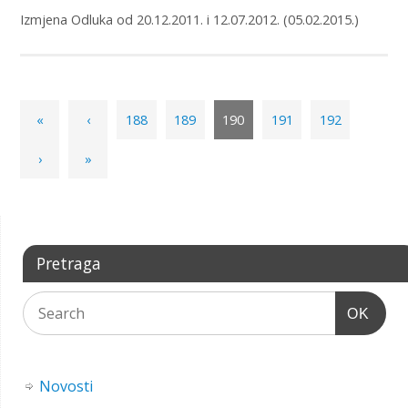
Izmjena Odluka od 20.12.2011. i 12.07.2012. (05.02.2015.)
«
‹
188
189
190
191
192
›
»
Pretraga
OK
Novosti