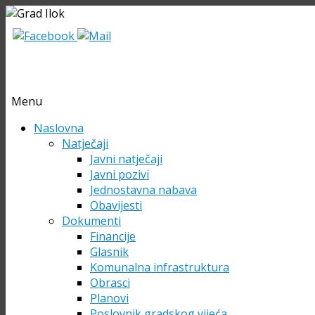
Menu
Skip
Naslovna
to
Natječaji
content
Javni natječaji
Javni pozivi
Jednostavna nabava
Obavijesti
Dokumenti
Financije
Glasnik
Komunalna infrastruktura
Obrasci
Planovi
Poslovnik gradskog vijeća