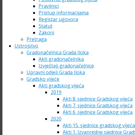
Pravilnici
Pristup informacijama
Registar ugovora
Statut
Zakoni
Pretraga
Ustrojstvo
Gradonačelnica Grada Iloka
Akti gradonačelnika
Izvještaji gradonačelnice
Upravni odjeli Grada Iloka
Gradsko vijeće
Akti gradskog vijeća
2019
Akti 8. sjednice Gradskog vijeća
Akti 7. sjednice Gradskog vijeća
Akti 6. sjednice Gradskog vijeća
2020
Akti 15. sjednice gradskog vijeć
Akti 1. Izvanredne sjednice Grad