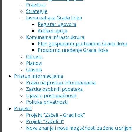
Pravilnici
Strategije
Javna nabava Grada Iloka
Registar ugovora
Antikorupcija
Komunalna infrastruktura
Plan gospodarenja otpadom Grada Iloka
Prostorno uređenje Grada Iloka
Obrasci
Planovi
Glasnik
Pristup informacijama
Pravo na pristup informacijama
Zaštita osobnih podataka
Izjava o pristupačnosti
Politika privatnosti
Projekti
Projekt “Zaželi – Grad Ilok”
Projekt “Zaželi II”
Nova znanja i nove mogućnosti za žene u srije