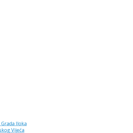
a Grada Iloka
skog Vijeća