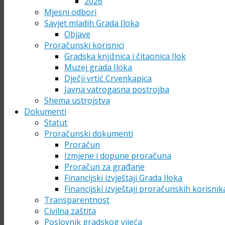
2026
Mjesni odbori
Savjet mladih Grada Iloka
Objave
Proračunski korisnici
Gradska knjižnica i čitaonica Ilok
Muzej grada Iloka
Dječji vrtić Crvenkapica
Javna vatrogasna postrojba
Shema ustrojstva
Dokumenti
Statut
Proračunski dokumenti
Proračun
Izmjene i dopune proračuna
Proračun za građane
Financijski izvještaji Grada Iloka
Financijski izvještaji proračunskih korisnik
Transparentnost
Civilna zaštita
Poslovnik gradskog vijeća